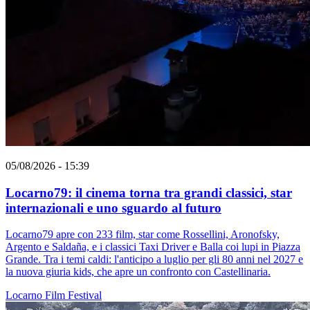
05/08/2026 - 15:39
Locarno79: il cinema torna tra grandi classici, star
internazionali e uno sguardo al futuro
Locarno79 apre con 233 film, star come Rossellini, Aronofsky,
Argento e Saldaña, e i classici Taxi Driver e Balla coi lupi in Piazza
Grande. Tra i temi caldi: l'anticipo a luglio per gli 80 anni nel 2027 e
la nuova giuria kids, che apre un confronto con Castellinaria.
Locarno
Film
Festival