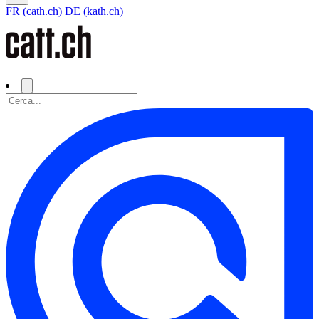
FR (cath.ch)
DE (kath.ch)