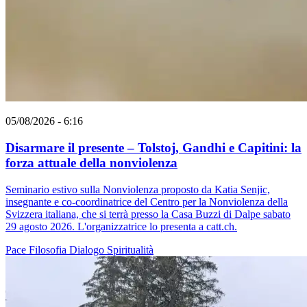
05/08/2026 - 6:16
Disarmare il presente – Tolstoj, Gandhi e Capitini: la
forza attuale della nonviolenza
Seminario estivo sulla Nonviolenza proposto da Katia Senjic,
insegnante e co-coordinatrice del Centro per la Nonviolenza della
Svizzera italiana, che si terrà presso la Casa Buzzi di Dalpe sabato
29 agosto 2026. L'organizzatrice lo presenta a catt.ch.
Pace
Filosofia
Dialogo
Spiritualità