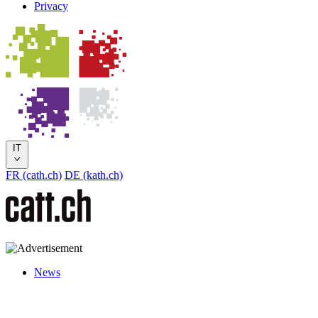
Privacy
IT
FR (cath.ch)
DE (kath.ch)
News