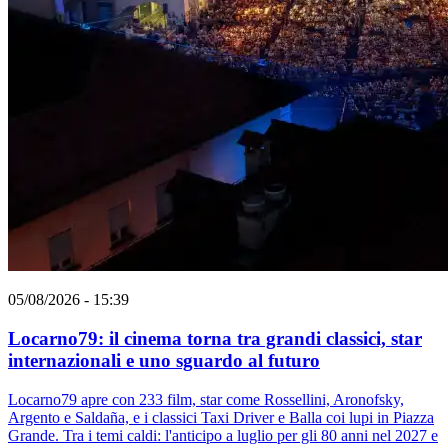
05/08/2026 - 15:39
Locarno79: il cinema torna tra grandi classici, star
internazionali e uno sguardo al futuro
Locarno79 apre con 233 film, star come Rossellini, Aronofsky,
Argento e Saldaña, e i classici Taxi Driver e Balla coi lupi in Piazza
Grande. Tra i temi caldi: l'anticipo a luglio per gli 80 anni nel 2027 e