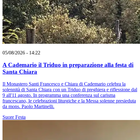
05/08/2026 - 14:22
A Cademario il Triduo in preparazione alla festa di
Santa Chiara
Il Monastero Santi Francesco e Chiara di Cademario celebra la
solennità di Santa Chiara con un Triduo di preghiera e riflessione dal
9 all'11 agosto. In programma una conferenza sul carisma
francescano, le celebrazioni liturgiche e la Messa solenne presieduta
da mons. Paolo Martinelli.
Suore
Festa