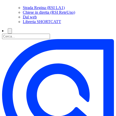
Strada Regina (RSI LA1)
Chiese in diretta (RSI ReteUno)
Dal web
Libreria SHORTCATT