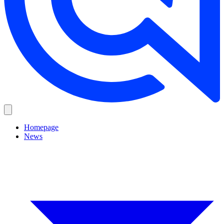
Homepage
News