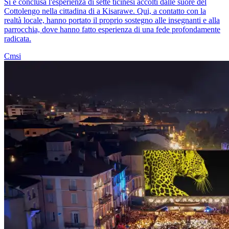
Si è conclusa l'esperienza di sette ticinesi accolti dalle suore del
Cottolengo nella cittadina di a Kisarawe. Qui, a contatto con la
realtà locale, hanno portato il proprio sostegno alle insegnanti e alla
parrocchia, dove hanno fatto esperienza di una fede profondamente
radicata.
Cmsi