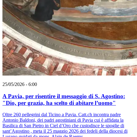
25/05/2026 - 6:00
A Pavia, per risentire il messaggio di S. Agostino:
"Dio, per grazia, ha scelto di abitare l’uomo"
Oltre 260 pellegrini dal Ticino a Pavia. Catt.ch incontra padre
Antonio Baldoni, dei padri agostiniani di Pavia cui è affidata la
Basilica di San Pietro in Ciel d’Oro che custodisce le spoglie di
sant’Agostino , meta il 25 maggio 2026 dei fedeli della diocesi di
Lugano guidati da mons. Alain de Raemy.