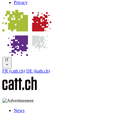
Privacy
IT
FR (cath.ch)
DE (kath.ch)
News