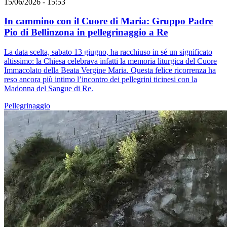
15/06/2026 - 15:53
In cammino con il Cuore di Maria: Gruppo Padre
Pio di Bellinzona in pellegrinaggio a Re
La data scelta, sabato 13 giugno, ha racchiuso in sé un significato
altissimo: la Chiesa celebrava infatti la memoria liturgica del Cuore
Immacolato della Beata Vergine Maria. Questa felice ricorrenza ha
reso ancora più intimo l’incontro dei pellegrini ticinesi con la
Madonna del Sangue di Re.
Pellegrinaggio