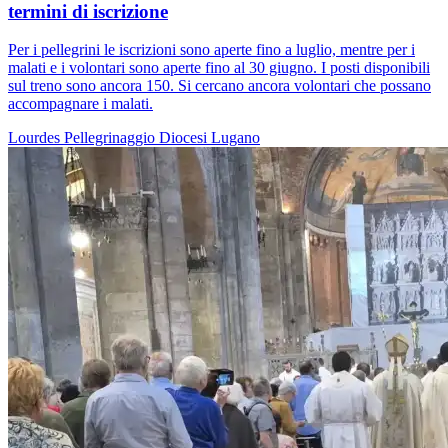
termini di iscrizione
Per i pellegrini le iscrizioni sono aperte fino a luglio, mentre per i
malati e i volontari sono aperte fino al 30 giugno. I posti disponibili
sul treno sono ancora 150. Si cercano ancora volontari che possano
accompagnare i malati.
Lourdes
Pellegrinaggio
Diocesi Lugano