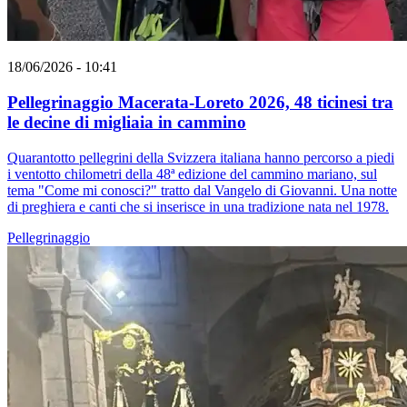
18/06/2026 - 10:41
Pellegrinaggio Macerata-Loreto 2026, 48 ticinesi tra
le decine di migliaia in cammino
Quarantotto pellegrini della Svizzera italiana hanno percorso a piedi
i ventotto chilometri della 48ª edizione del cammino mariano, sul
tema "Come mi conosci?" tratto dal Vangelo di Giovanni. Una notte
di preghiera e canti che si inserisce in una tradizione nata nel 1978.
Pellegrinaggio