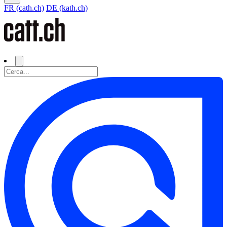
FR (cath.ch)
DE (kath.ch)