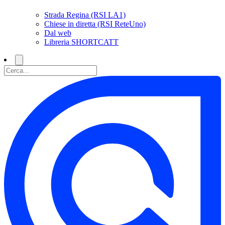
Strada Regina (RSI LA1)
Chiese in diretta (RSI ReteUno)
Dal web
Libreria SHORTCATT