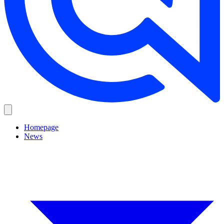
Homepage
News