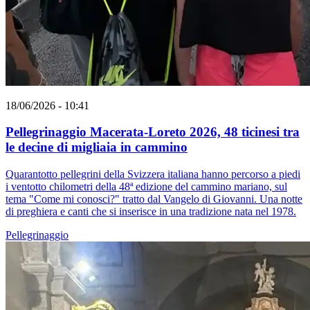
18/06/2026 - 10:41
Pellegrinaggio Macerata-Loreto 2026, 48 ticinesi tra
le decine di migliaia in cammino
Quarantotto pellegrini della Svizzera italiana hanno percorso a piedi
i ventotto chilometri della 48ª edizione del cammino mariano, sul
tema "Come mi conosci?" tratto dal Vangelo di Giovanni. Una notte
di preghiera e canti che si inserisce in una tradizione nata nel 1978.
Pellegrinaggio