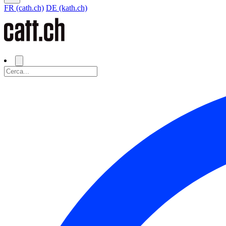
FR (cath.ch)
DE (kath.ch)