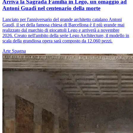
Arriva la Sagrada Familia in Lego, un omaggio ad
Antoni Guadì nel centenario della morte
Lanciato per l'anniversario del grande architetto catalano Antoni
Gaudí, il set della famosa chiesa di Barcellona è il più grande mai
realizzato dal marchio di giocattoli Lego e arriverà a novembre
2026. Creato nell'ambito della serie Lego Architecture, il modello in
scala della grandiosa opera sarà composto da 12.060 pezzi.
Arte
Spagna