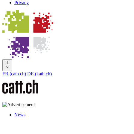
Privacy
IT
FR (cath.ch)
DE (kath.ch)
News