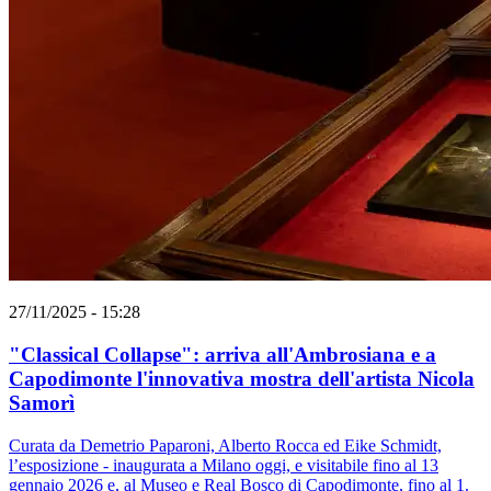
27/11/2025 - 15:28
"Classical Collapse": arriva all'Ambrosiana e a
Capodimonte l'innovativa mostra dell'artista Nicola
Samorì
Curata da Demetrio Paparoni, Alberto Rocca ed Eike Schmidt,
l’esposizione - inaugurata a Milano oggi, e visitabile fino al 13
gennaio 2026 e, al Museo e Real Bosco di Capodimonte, fino al 1.