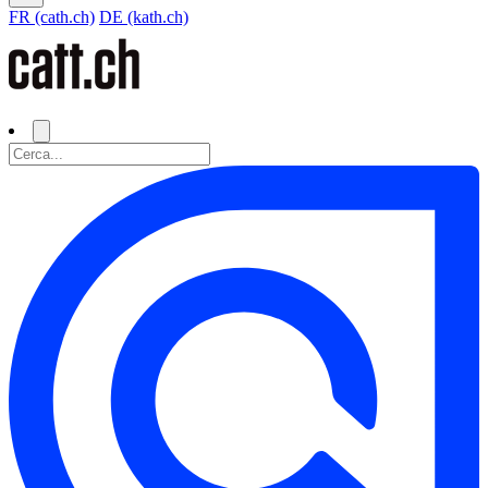
FR (cath.ch)
DE (kath.ch)