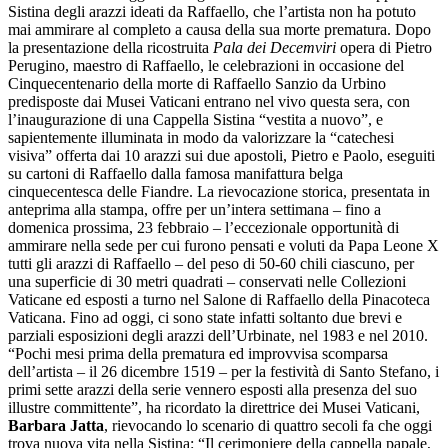
Sistina degli arazzi ideati da Raffaello, che l’artista non ha potuto
mai ammirare al completo a causa della sua morte prematura. Dopo
la presentazione della ricostruita
Pala dei Decemviri
opera di Pietro
Perugino, maestro di Raffaello, le celebrazioni in occasione del
Cinquecentenario della morte di Raffaello Sanzio da Urbino
predisposte dai Musei Vaticani entrano nel vivo questa sera, con
l’inaugurazione di una Cappella Sistina “vestita a nuovo”, e
sapientemente illuminata in modo da valorizzare la “catechesi
visiva” offerta dai 10 arazzi sui due apostoli, Pietro e Paolo, eseguiti
su cartoni di Raffaello dalla famosa manifattura belga
cinquecentesca delle Fiandre. La rievocazione storica, presentata in
anteprima alla stampa, offre per un’intera settimana – fino a
domenica prossima, 23 febbraio – l’eccezionale opportunità di
ammirare nella sede per cui furono pensati e voluti da Papa Leone X
tutti gli arazzi di Raffaello – del peso di 50-60 chili ciascuno, per
una superficie di 30 metri quadrati – conservati nelle Collezioni
Vaticane ed esposti a turno nel Salone di Raffaello della Pinacoteca
Vaticana. Fino ad oggi, ci sono state infatti soltanto due brevi e
parziali esposizioni degli arazzi dell’Urbinate, nel 1983 e nel 2010.
“Pochi mesi prima della prematura ed improvvisa scomparsa
dell’artista – il 26 dicembre 1519 – per la festività di Santo Stefano, i
primi sette arazzi della serie vennero esposti alla presenza del suo
illustre committente”, ha ricordato la direttrice dei Musei Vaticani,
Barbara Jatta
, rievocando lo scenario di quattro secoli fa che oggi
trova nuova vita nella Sistina: “Il cerimoniere della cappella papale,