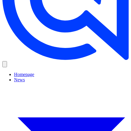
Homepage
News