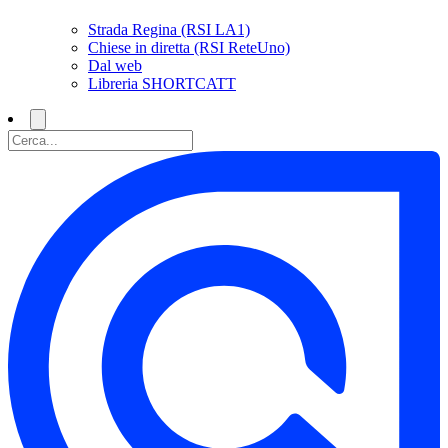
Strada Regina (RSI LA1)
Chiese in diretta (RSI ReteUno)
Dal web
Libreria SHORTCATT