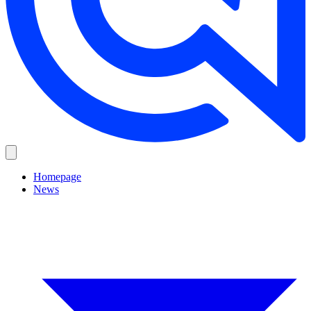
Homepage
News