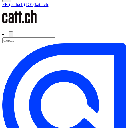
FR (cath.ch)
DE (kath.ch)