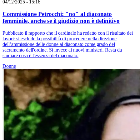
04/12/2025 - 15:16
Commissione Petrocchi: "no" al diaconato
femminile, anche se il giudizio non è definitivo
Pubblicato il rapporto che il cardinale ha redatto con il risultato dei
lavori: si esclude la possibilità di procedere nella direzione
dell’ammissione delle donne al diaconato come grado del
sacramento dell'ordine. Sì invece ai nuovi ministeri. Resta da
studiare cosa è l'essenza del diaconato.
Donne