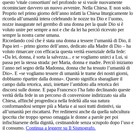
questo 'vitale consortium' nel profondo se si vuole nuovamente
ricominciare davvero un nuovo avvenire. Nella Chiesa. E non solo.
Proprio nel primo giorno dell’anno infatti la Chiesa liturgicamente lo
ricorda all’umanità intera celebrando le nozze tra Dio e l’uomo,
nozze inaugurate nel grembo di una donna per la quale Dio si è
voluto unire per sempre a noi e che da lei ha perciò ricevuto per
sempre la nostra carne umana.
Ricordando così che è stata una donna a tessere l’umanità di Dio, il
Papa ieri – primo giorno dell’anno, dedicato alla Madre di Dio – ha
voluto rimarcare con efficacia questa verità essenziale della fede:
«Da lei, donna, è sorta la salvezza... e se vogliamo unirci a Lui, si
passa per la stessa strada: per Maria, donna e madre. Perciò iniziamo
l’anno nel segno della Madonna, donna che ha tessuto l’umanità di
Dio». E «se vogliamo tessere di umanità le trame dei nostri giorni,
dobbiamo ripartire dalla donna». Questo significa sbaragliare il
campo dalla retorica, anzi, iniettare l’antidoto alla retorica dei
discorsi sulle donne. E papa Francesco l’ha fatto declinando queste
verità della fede in un percorso di conversione indirizzato sia alla
Chiesa, affinché progredisca nella fedeltà alla sua natura
conformandosi sempre più a Maria e ai suoi tratti distintivi, sia
all’umanità per riscattarsi. Per redimersi anche da quella subcultura
ipocrita che troppo spesso omaggia le donne a parole per poi
infischiarsene della dignità, cestinandole senza scrupolo dopo l’uso e
il consumo.
Continua a leggere su Il Sismografo.