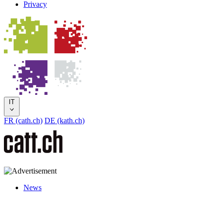
Privacy
IT
FR (cath.ch)
DE (kath.ch)
News