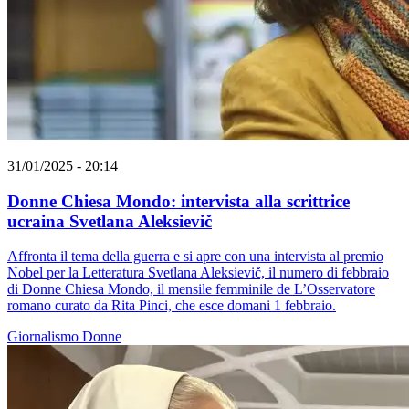
31/01/2025 - 20:14
Donne Chiesa Mondo: intervista alla scrittrice
ucraina Svetlana Aleksievič
Affronta il tema della guerra e si apre con una intervista al premio
Nobel per la Letteratura Svetlana Aleksievič, il numero di febbraio
di Donne Chiesa Mondo, il mensile femminile de L’Osservatore
romano curato da Rita Pinci, che esce domani 1 febbraio.
Giornalismo
Donne