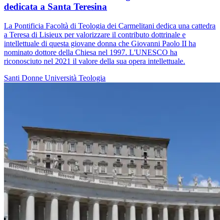
dedicata a Santa Teresina
La Pontificia Facoltà di Teologia dei Carmelitani dedica una cattedra
a Teresa di Lisieux per valorizzare il contributo dottrinale e
intellettuale di questa giovane donna che Giovanni Paolo II ha
nominato dottore della Chiesa nel 1997. L'UNESCO ha
riconosciuto nel 2021 il valore della sua opera intellettuale.
Santi
Donne
Università
Teologia