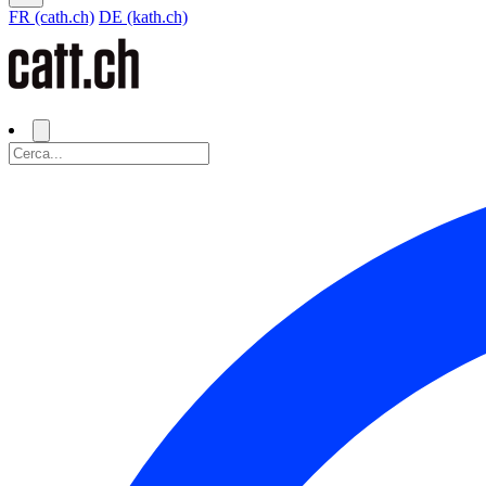
FR (cath.ch)
DE (kath.ch)