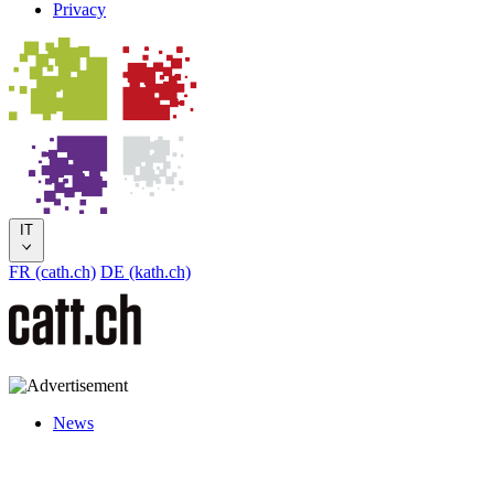
Privacy
IT
FR (cath.ch)
DE (kath.ch)
News