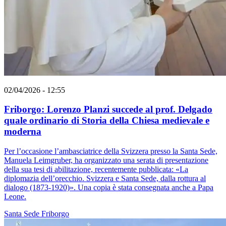
02/04/2026 - 12:55
Friborgo: Lorenzo Planzi succede al prof. Delgado
quale ordinario di Storia della Chiesa medievale e
moderna
Per l’occasione l’ambasciatrice della Svizzera presso la Santa Sede,
Manuela Leimgruber, ha organizzato una serata di presentazione
della sua tesi di abilitazione, recentemente pubblicata: «La
diplomazia dell’orecchio. Svizzera e Santa Sede, dalla rottura al
dialogo (1873-1920)». Una copia è stata consegnata anche a Papa
Leone.
Santa Sede
Friborgo