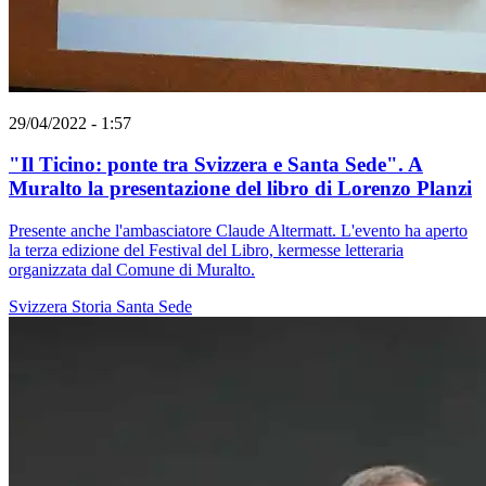
29/04/2022 - 1:57
"Il Ticino: ponte tra Svizzera e Santa Sede". A
Muralto la presentazione del libro di Lorenzo Planzi
Presente anche l'ambasciatore Claude Altermatt. L'evento ha aperto
la terza edizione del Festival del Libro, kermesse letteraria
organizzata dal Comune di Muralto.
Svizzera
Storia
Santa Sede