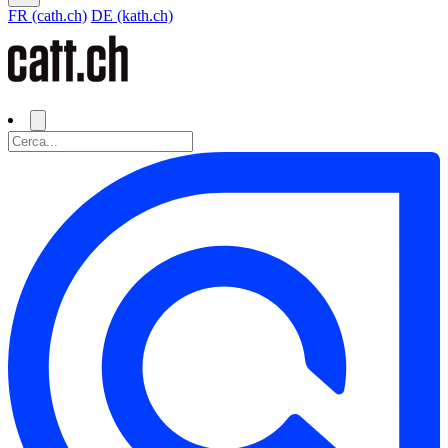
FR (cath.ch)
DE (kath.ch)