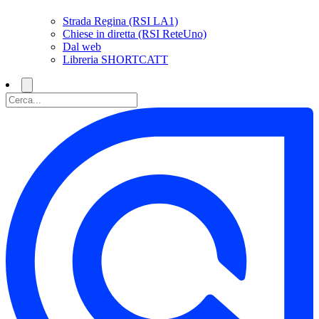
Strada Regina (RSI LA1)
Chiese in diretta (RSI ReteUno)
Dal web
Libreria SHORTCATT