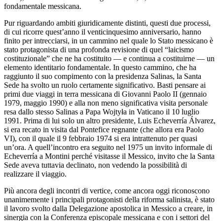
fondamentale messicana.
Pur riguardando ambiti giuridicamente distinti, questi due processi,
di cui ricorre quest’anno il venticinquesimo anniversario, hanno
finito per intrecciarsi, in un cammino nel quale lo Stato messicano è
stato protagonista di una profonda revisione di quel “laicismo
costituzionale” che ne ha costituito — e continua a costituirne — un
elemento identitario fondamentale. In questo cammino, che ha
raggiunto il suo compimento con la presidenza Salinas, la Santa
Sede ha svolto un ruolo certamente significativo. Basti pensare ai
primi due viaggi in terra messicana di Giovanni Paolo II (gennaio
1979, maggio 1990) e alla non meno significativa visita personale
resa dallo stesso Salinas a Papa Wojtyła in Vaticano il 10 luglio
1991. Prima di lui solo un altro presidente, Luis Echeverría Álvarez,
si era recato in visita dal Pontefice regnante (che allora era Paolo
VI), con il quale il 9 febbraio 1974 si era intrattenuto per quasi
un’ora. A quell’incontro era seguito nel 1975 un invito informale di
Echeverría a Montini perché visitasse il Messico, invito che la Santa
Sede aveva tuttavia declinato, non vedendo la possibilità di
realizzare il viaggio.
Più ancora degli incontri di vertice, come ancora oggi riconoscono
unanimemente i principali protagonisti della riforma salinista, è stato
il lavoro svolto dalla Delegazione apostolica in Messico a creare, in
sinergia con la Conferenza episcopale messicana e con i settori del