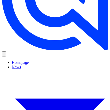
Homepage
News