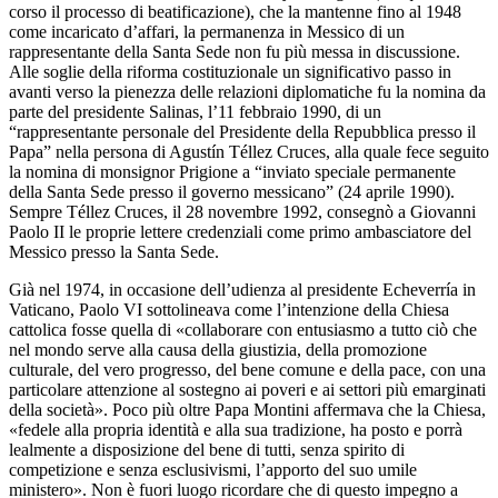
corso il processo di beatificazione), che la mantenne fino al 1948
come incaricato d’affari, la permanenza in Messico di un
rappresentante della Santa Sede non fu più messa in discussione.
Alle soglie della riforma costituzionale un significativo passo in
avanti verso la pienezza delle relazioni diplomatiche fu la nomina da
parte del presidente Salinas, l’11 febbraio 1990, di un
“rappresentante personale del Presidente della Repubblica presso il
Papa” nella persona di Agustín Téllez Cruces, alla quale fece seguito
la nomina di monsignor Prigione a “inviato speciale permanente
della Santa Sede presso il governo messicano” (24 aprile 1990).
Sempre Téllez Cruces, il 28 novembre 1992, consegnò a Giovanni
Paolo II le proprie lettere credenziali come primo ambasciatore del
Messico presso la Santa Sede.
Già nel 1974, in occasione dell’udienza al presidente Echeverría in
Vaticano, Paolo VI sottolineava come l’intenzione della Chiesa
cattolica fosse quella di «collaborare con entusiasmo a tutto ciò che
nel mondo serve alla causa della giustizia, della promozione
culturale, del vero progresso, del bene comune e della pace, con una
particolare attenzione al sostegno ai poveri e ai settori più emarginati
della società». Poco più oltre Papa Montini affermava che la Chiesa,
«fedele alla propria identità e alla sua tradizione, ha posto e porrà
lealmente a disposizione del bene di tutti, senza spirito di
competizione e senza esclusivismi, l’apporto del suo umile
ministero». Non è fuori luogo ricordare che di questo impegno a