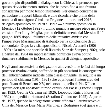
governo più disponibili al dialogo con la Chiesa, le premesse per
questo riavvicinamento storico, che ha posto fine a una frattura
considerata per molto tempo insanabile. Per quanto concerne in
particolare i rapporti bilaterali, è utile ricordare che prima della
nomina di monsignor Girolamo Prigione — morto nel 2016,
delegato apostolico dal 1978 al 1992 — a nunzio apostolico in
Messico (12 ottobre 1992), l’ultimo nunzio a mettere piede nel Paese
era stato Pier Luigi Meglia, partito definitivamente dal Messico il 1°
giugno 1865 dopo il fallimento delle trattative avviate con
l’imperatore Massimiliano di Asburgo per la conclusione di un
concordato. Dopo la visita apostolica di Nicola Averardi (1896-
1899) e la missione speciale di Ricardo Sanz de Samper (1902), solo
a partire dal 1904 un rappresentante pontificio aveva potuto
rimanere stabilmente in Messico in qualità di delegato apostolico.
Negli anni successivi, la delegazione attraversò tutte le fasi del lungo
processo rivoluzionario, soffrendo in più occasioni le conseguenze
dell’anticlericalismo radicale della classe dirigente. In seguito a un
periodo di chiusura (1914-1921) che coprì quasi l’intero arco del
pontificato di Benedetto XV, nel corso di quello di Pio XI ben
quattro delegati apostolici furono espulsi dal Paese (Ernesto Filippi
nel 1923, George Caruana nel 1926, Leopoldo Ruiz y Flores nel
1932) o impediti di rientrarvi (Serafino Cimino nel 1925). A partire
dal 1937, quando la delegazione venne affidata all’arcivescovo di
Città del Messico Luís María Martínez y Rodríguez (del quale è in