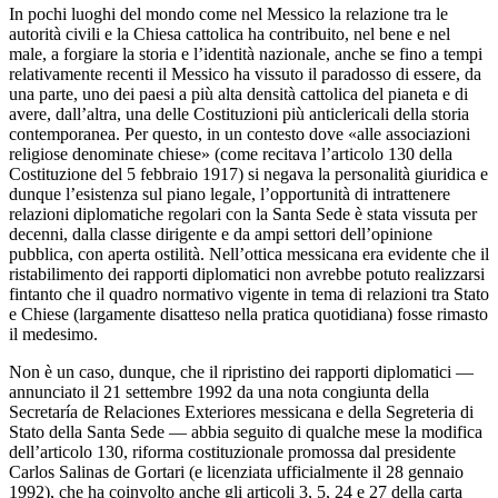
In pochi luoghi del mondo come nel Messico la relazione tra le
autorità civili e la Chiesa cattolica ha contribuito, nel bene e nel
male, a forgiare la storia e l’identità nazionale, anche se fino a tempi
relativamente recenti il Messico ha vissuto il paradosso di essere, da
una parte, uno dei paesi a più alta densità cattolica del pianeta e di
avere, dall’altra, una delle Costituzioni più anticlericali della storia
contemporanea. Per questo, in un contesto dove «alle associazioni
religiose denominate chiese» (come recitava l’articolo 130 della
Costituzione del 5 febbraio 1917) si negava la personalità giuridica e
dunque l’esistenza sul piano legale, l’opportunità di intrattenere
relazioni diplomatiche regolari con la Santa Sede è stata vissuta per
decenni, dalla classe dirigente e da ampi settori dell’opinione
pubblica, con aperta ostilità. Nell’ottica messicana era evidente che il
ristabilimento dei rapporti diplomatici non avrebbe potuto realizzarsi
fintanto che il quadro normativo vigente in tema di relazioni tra Stato
e Chiese (largamente disatteso nella pratica quotidiana) fosse rimasto
il medesimo.
Non è un caso, dunque, che il ripristino dei rapporti diplomatici —
annunciato il 21 settembre 1992 da una nota congiunta della
Secretaría de Relaciones Exteriores messicana e della Segreteria di
Stato della Santa Sede — abbia seguito di qualche mese la modifica
dell’articolo 130, riforma costituzionale promossa dal presidente
Carlos Salinas de Gortari (e licenziata ufficialmente il 28 gennaio
1992), che ha coinvolto anche gli articoli 3, 5, 24 e 27 della carta