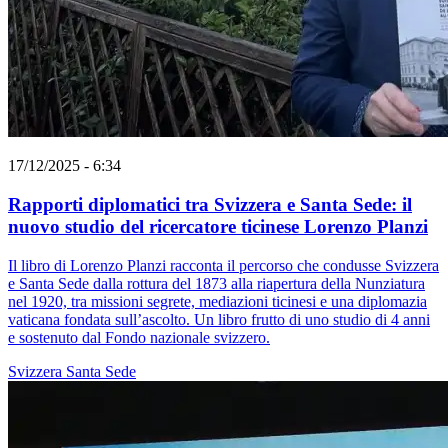
17/12/2025 - 6:34
Rapporti diplomatici tra Svizzera e Santa Sede: il
nuovo studio del ricercatore ticinese Lorenzo Planzi
Il libro di Lorenzo Planzi racconta il percorso che condusse Svizzera
e Santa Sede dalla rottura del 1873 alla riapertura della Nunziatura
nel 1920, tra missioni segrete, mediazioni ticinesi e una diplomazia
vaticana fondata sull’ascolto. Un libro frutto di uno studio di 4 anni
e sostenuto dal Fondo nazionale svizzero.
Svizzera
Santa Sede