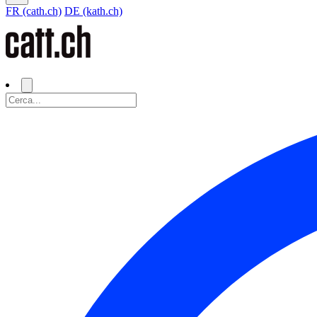
FR (cath.ch)
DE (kath.ch)