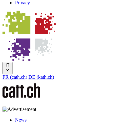
Privacy
IT
FR (cath.ch)
DE (kath.ch)
News