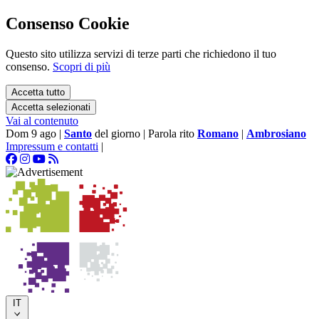
Consenso Cookie
Questo sito utilizza servizi di terze parti che richiedono il tuo
consenso.
Scopri di più
Accetta tutto
Accetta selezionati
Vai al contenuto
Dom 9 ago
|
Santo
del giorno
|
Parola rito
Romano
|
Ambrosiano
Impressum e contatti
|
IT