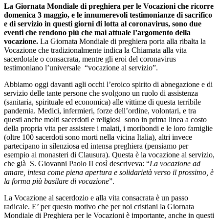
La Giornata Mondiale di preghiera per le Vocazioni che ricorre
domenica 3 maggio, e le innumerevoli testimonianze di sacrifico
e di servizio in questi giorni di lotta al coronavirus, sono due
eventi che rendono più che mai attuale l’argomento della
vocazione.
La Giornata Mondiale di preghiera porta alla ribalta la
Vocazione che tradizionalmente indica la Chiamata alla vita
sacerdotale o consacrata, mentre gli eroi del coronavirus
testimoniano l’universale “vocazione al servizio”.
Abbiamo oggi davanti agli occhi l’eroico spirito di abnegazione e di
servizio delle tante persone che svolgono un ruolo di assistenza
(sanitaria, spirituale ed economica) alle vittime di questa terribile
pandemia. Medici, infermieri, forze dell’ordine, volontari, e tra
questi anche molti sacerdoti e religiosi sono in prima linea a costo
della propria vita per assistere i malati, i moribondi e le loro famiglie
(oltre 100 sacerdoti sono morti nella vicina Italia), altri invece
partecipano in silenziosa ed intensa preghiera (pensiamo per
esempio ai monasteri di Clausura). Questa è la vocazione al servizio,
che già S. Giovanni Paolo II così descriveva: “
La vocazione ad
amare, intesa come piena apertura e solidarietà verso il prossimo, è
la forma più basilare di vocazione
”.
La Vocazione al sacerdozio e alla vita consacrata è un passo
radicale. E’ per questo motivo che per noi cristiani la Giornata
Mondiale di Preghiera per le Vocazioni è importante, anche in questi