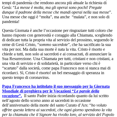
tempi di pandemia che rendono ancora più attuale la richiesta di
Gesù: “
La messe è molta, ma gli operai sono pochi! Pregate
dunque il padrone della messe che mandi operai nella sua messe
”.
Una messe che oggi è “molta”, ma anche “malata”, e non solo di
pandemia!
Questa Giornata è anche l’occasione per ringraziare tutti coloro che
hanno risposto con generosità e coraggio alla Chiamata, scegliendo
di dedicare tutta la propria vita al servizio del prossimo, seguendo le
orme di Gesù Cristo, “
sommo sacerdote
”, che ha sacrificato la sua
vita per noi. Ma dalla sua morte è nata la vita. Cristo è risorto e
chiede a tutti, non solo ai sacerdoti e ai consacrati, di annunciare la
Sua Resurrezione. Una Chiamata per tutti, cristiani e non cristiani, a
una vita di servizio e di solidarietà, in particolare verso chi è
“scartato” dalla società, come papa Francesco non si stanca mai di
ricordarci. Sì, Cristo è risorto! un bel messaggio di speranza in
questo tempo di coronavirus.
Papa Francesco ha intitolato il suo messaggio per la Giornata
Mondiale di preghiera per le Vocazioni “
Le parole della
vocazione
”.
Il santo Padre inizia ricordando quanto da lui scritto
nell’agosto dello scorso anno ai sacerdoti in occasione
dell’anniversario della morte del santo Curato d’Ars: “
ho voluto
offrire questa lettera ai sacerdoti, che ogni giorno spendono la vita
per la chiamata che il Signore ha rivolto loro, al servizio del Popolo