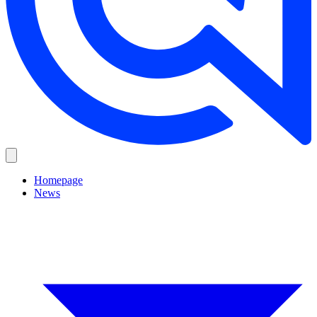
Homepage
News