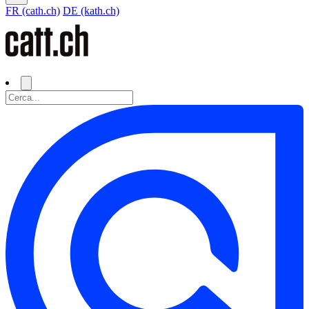
FR (cath.ch)
DE (kath.ch)