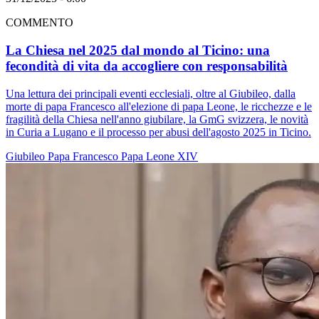
COMMENTO
La Chiesa nel 2025 dal mondo al Ticino: una
fecondità di vita da accogliere con responsabilità
Una lettura dei principali eventi ecclesiali, oltre al Giubileo, dalla
morte di papa Francesco all'elezione di papa Leone, le ricchezze e le
fragilità della Chiesa nell'anno giubilare, la GmG svizzera, le novità
in Curia a Lugano e il processo per abusi dell'agosto 2025 in Ticino.
Giubileo
Papa Francesco
Papa Leone XIV