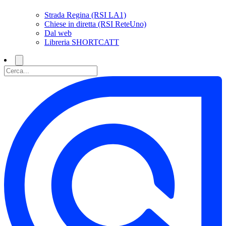
Strada Regina (RSI LA1)
Chiese in diretta (RSI ReteUno)
Dal web
Libreria SHORTCATT