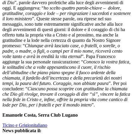
di Dio
”, parole davvero profetiche alla luce degli avvenimenti di
oggi. E aggiungeva: “
ho scelto quattro parole-chiave – dolore,
gratitudine, coraggio e lode – per ringraziare i sacerdoti e sostenere
il loro ministero
”. Queste stesse parole, ora riprese nel suo
messaggio, sono tutte estremamente significative anche alla luce
degli avvenimenti di questi giorni: il dolore e il coraggio di chi ha
offerto tutta la propria vita a Cristo e al prossimo, ma anche la
gratitudine e la lode nella certezza di quanto da Nostro Signore
promesso: “
Chiunque avrà lasciato case, o fratelli, o sorelle, o
padre, o madre, o figli, o campi per il mio nome, riceverà cento
volte tanto e avrà in eredità la vita eternal
”. Papa Francesco
aggiunge la sua personale rassicurazione: “
Conosco la vostra fatica,
le solitudini che a volte appesantiscono il cuore, il rischio
dell’abitudine che piano piano spegne il fuoco ardente della
chiamata, il fardello dell’incertezza e della precarietà dei nostri
tempi, la paura del futuro. Coraggio, non abbiate paura
”. Per poi
concludere: “
Ciascuno possa scoprire con gratitudine la chiamata
che Dio gli rivolge, trovare il coraggio di dire “sì”, vincere la fatica
nella fede in Cristo e, infine, offrire la propria vita come cantico di
lode per Dio, per i fratelli e per il mondo intero
”.
Emanuele Costa, Serra Club Lugano
Ticino e Grigionitaliano
News pubblicata il: