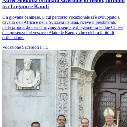
Aurel Sokouda ordinato sacerdote in Benin, formato
tra Lugano e Kandi
Un giovane beninese, il cui percorso vocazionale si è sviluppato a
cavallo dell'Africa e della Svizzera italiana, riceve il presbiterato
nella propria diocesi d'origine. A segnare il legame fra le due Chiese
è la presenza del vescovo Alain de Raemy che celebra il rito di
ordinazione.
Vocazione
Sacerdoti
FTL