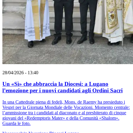
28/04/2026 - 13:40
Un «Sì» che abbraccia la Diocesi: a Lugano
l’emozione per i nuovi candidati agli Ordini Sacri
In una Cattedrale piena di fedeli, Mons. de Raemy ha presieduto i
Vespri per la Giornata Mondiale delle Vocazioni. Momento centrale:
l’ammissione tra i candidati al diaconato e al presbiterato di cinque
giovani del «Redemptoris Mater» e della Comunità «Shalom».
Guarda le foto.