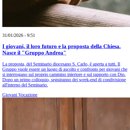
31/01/2026 - 9:51
I giovani, il loro futuro e la proposta della Chiesa.
Nasce il "Gruppo Andrea"
La proposta, del Seminario diocesano S. Carlo, è aperta a tutti. Il
Gruppo vuole essere un luogo di ascolto e confronto per giovani che
si interrogano sul proprio cammino interiore e sul rapporto con Dio.
Dopo un primo colloquio, seguiranno dei week-end di condivisione
all'interno del Seminario.
Giovani
Vocazione