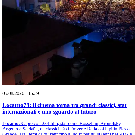
05/08/2026 - 15:39
Locarno79: il cinema torna tra grandi classici, star
internazionali e uno sguardo al futuro
Locarno79 apre con 233 film, star come Rossellini, Aronofsky,
Argento e Saldaña, e i classici Taxi Driver e Balla coi lupi in Piazza
Grande. Tra i temi caldi: l'anticipo a luglio per gli 80 anni nel 2027 e