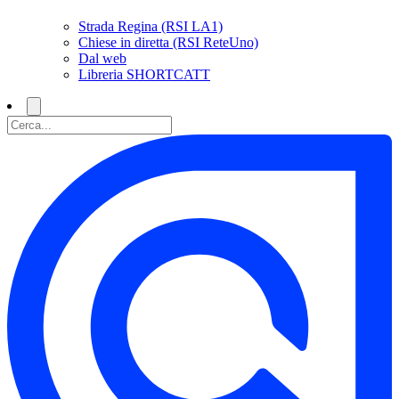
Strada Regina (RSI LA1)
Chiese in diretta (RSI ReteUno)
Dal web
Libreria SHORTCATT