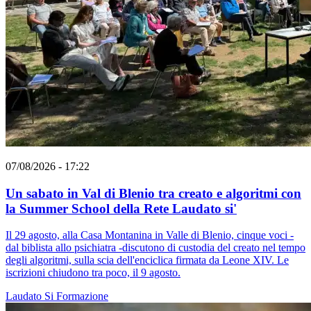
07/08/2026 - 17:22
Un sabato in Val di Blenio tra creato e algoritmi con
la Summer School della Rete Laudato si'
Il 29 agosto, alla Casa Montanina in Valle di Blenio, cinque voci -
dal biblista allo psichiatra -discutono di custodia del creato nel tempo
degli algoritmi, sulla scia dell'enciclica firmata da Leone XIV. Le
iscrizioni chiudono tra poco, il 9 agosto.
Laudato Si
Formazione