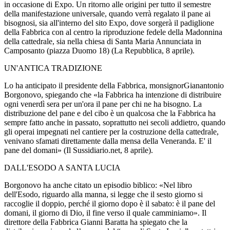
in occasione di Expo. Un ritorno alle origini per tutto il semestre
della manifestazione universale, quando verrà regalato il pane ai
bisognosi, sia all'interno del sito Expo, dove sorgerà il padiglione
della Fabbrica con al centro la riproduzione fedele della Madonnina
della cattedrale, sia nella chiesa di Santa Maria Annunciata in
Camposanto (piazza Duomo 18) (La Repubblica, 8 aprile).
UN'ANTICA TRADIZIONE
Lo ha anticipato il presidente della Fabbrica, monsignorGianantonio
Borgonovo, spiegando che «la Fabbrica ha intenzione di distribuire
ogni venerdì sera per un'ora il pane per chi ne ha bisogno. La
distribuzione del pane e del cibo è un qualcosa che la Fabbrica ha
sempre fatto anche in passato, soprattutto nei secoli addietro, quando
gli operai impegnati nel cantiere per la costruzione della cattedrale,
venivano sfamati direttamente dalla mensa della Veneranda. E' il
pane del domani» (Il Sussidiario.net, 8 aprile).
DALL'ESODO A SANTA LUCIA
Borgonovo ha anche citato un episodio biblico: «Nel libro
dell'Esodo, riguardo alla manna, si legge che il sesto giorno si
raccoglie il doppio, perché il giorno dopo è il sabato: è il pane del
domani, il giorno di Dio, il fine verso il quale camminiamo». Il
direttore della Fabbrica Gianni Baratta ha spiegato che la