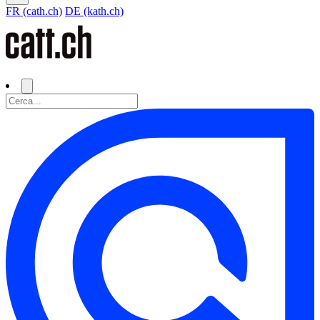
FR (cath.ch)
DE (kath.ch)