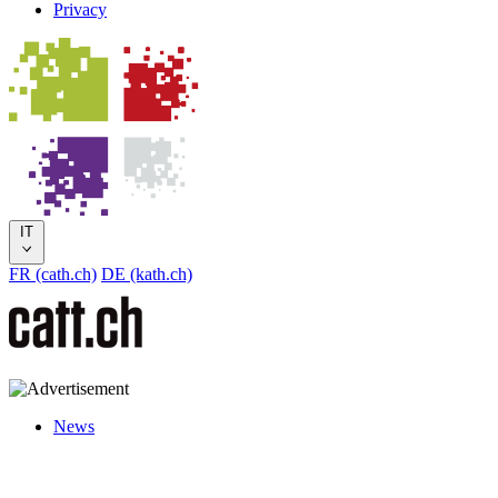
Privacy
IT
FR (cath.ch)
DE (kath.ch)
News