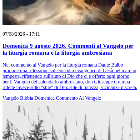
07/08/2026 - 17:11
Domenica 9 agosto 2026. Commenti al Vangelo per
la liturgia romana e la liturgia ambrosiana
Nel commento al Vangelo per la liturgia romana Dante Balbo
propone una riflessione sull'episodio evangelico di Gesù nel mare in
tempesta, riflettendo sull'aiuto di Dio che ci è offerto ogni giorno;
per il Vangelo del calendario ambrosiano, don Giuseppe Grampa
riflette invece sullo "stile" di Dio: stile di mitezza, vicinanza discreta.
Vangelo
Bibbia
Domenica
Commento Al Vangelo