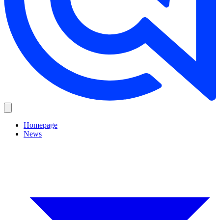
Homepage
News