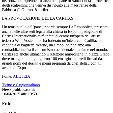
distribuzione riprende l’usanza del “pane di Santa Lucia” protettrice
degli scalpellini, che veniva distribuito alle maestranze della
Fabbrica (Il Giorno, 8 aprile).
LA PROVOCAZIONE DELLA CARITAS
Un tema quello del 'pane', ricorda sempre La Repubblica, presente
anche nelle altre sedi legate alla chiesa in Expo: il padiglione di
Caritas Internationalis avrà infatti al centro un'opera dell'artista
tedesco Wolf Vostell, che ha foderato un'intera vera Cadillac con
centinaia di baguette fresche, un simbolico richiamo alla
contraddizione fra il consumismo occidentale e la fame nel mondo.
Caritas sta anche ultimando il refettorio ambrosiano in piazza Greco,
dove mangeranno ogni giorno 100 emarginati: arredi firmati da
grandi nomi del design e menù preparati da chef stellati con gli
avanzi di Expo.
Fonte:
ALETEIA
Ticino e Grigionitaliano
News pubblicata il:
10/04/2015 alle 19:59
Foto