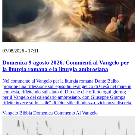
07/08/2026 - 17:11
Domenica 9 agosto 2026. Commenti al Vangelo per
la liturgia romana e la liturgia ambrosiana
Nel commento al Vangelo per la liturgia romana Dante Balbo
propone una riflessione sull'episodio evangelico di Gesù nel mare in
tempesta, riflettendo sull'aiuto di Dio che ci è offerto ogni giorno;
per il Vangelo del calendario ambrosiano, don Giuseppe Grampa
riflette invece sullo "stile" di Dio: stile di mitezza, vicinanza discreta.
Vangelo
Bibbia
Domenica
Commento Al Vangelo