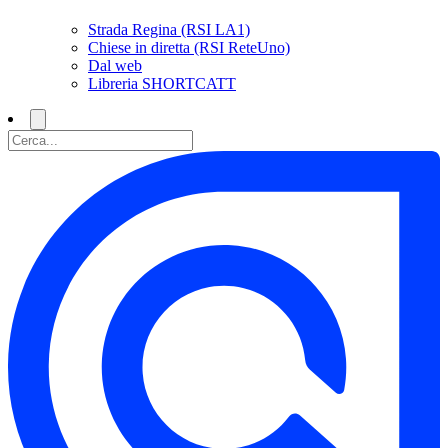
Strada Regina (RSI LA1)
Chiese in diretta (RSI ReteUno)
Dal web
Libreria SHORTCATT