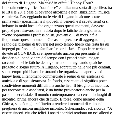
del centro di Lugano. Ma cos’è in effetti l’Happy Hour?
Letteralmente significa “ora felice” e indica una sorta di aperitivo, tra
le 18 e le 20, a base di bevande alcoliche e non, stuzzichini, musica
e amicizia. Passeggiando tra le vie di Lugano in alcune serate
primaverili (specialmente il giovedì, il venerdì e il sabato sera) ci si
imbatte in molti locali che organizzano questi momenti, davvero
propizi per ritrovarsi in amicizia dopo le fatiche della giornata.
“Sono soprattutto i professionisti, giovani e… di mezz’età a
frequentare questi momenti. Occasioni preziose di aggregazione,
segno del bisogno di trovarsi nel poco tempo libero che resta tra gli
impegni professionali e familiari” ricorda Jack. Dopo le restrizioni
dovute al COVID19, si è ripresentato ancora più pressante il
desiderio di condividere del tempo con i propri amici, magari
raccontandosi le fatiche della giornata o immaginando qualche
progetto o sogno futuro. A Lugano, soprattutto nelle vie più centrali,
sono sempre più i bar e i ristoranti che organizzano aperitivi ed
happy hour. Il fenomeno commerciale è segno di un’esigenza di
amicizia e di spensieratezza. In fondo, essere amici significa poter
condividere momenti difficili ma anche lieti. Il bisogno di incontro,
per raccontarsi e ascoltarsi, è un invito provocatorio anche per la
pastorale ecclesiale. Il mondo contemporaneo sta cercando luoghi di
incontro, prima ancora che di culto. E forse, come membri della
Chiesa, si può cogliere l’invito a rendere i momenti di culto e di
preghiera di ancora maggiore incontro. Scherzando, Jack ricorda: “A
essere sinceri, più che felici, i nostri aperitivi rendono un po’ allegri e