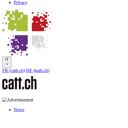
Privacy
IT
FR (cath.ch)
DE (kath.ch)
News