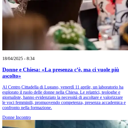
18/04/2025 - 8:34
Donne e Chiesa: «La presenza c’è, ma ci vuole più
ascolto»
Al Centro Cittadella di Lugano, venerdì 11 aprile, un laboratorio ha
esplorato il ruolo delle donne nella Chiesa. Le relatrici, teologhe e
giornaliste, hanno evidenziato la necessità di ascoltare e valorizzare
le voci femminili, promuovendo competenza, presenza accademica e
confronto nella formazione.
Donne
Incontro