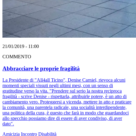
21/01/2019 - 11:00
COMMENTO
Abbracciare le proprie fragilità
La Presidente di "All4all Ticino", Denise Carniel, rievoca alcuni
momenti speciali vissuti negli ultimi mesi, con un senso di
gratitudine verso la vita. "Prendere sul serio la nostra reciproca
fragilità - scrive Denise - rispettarla, attribuirle potere, è un atto di
cambiamento vero. Proteggersi a vicenda, mettere in atto e praticare
la comunità, una parentela radicale, una socialità interdipendente,
una politica della cura, è questo che farà in modo che guardandoci
allo specchio possiamo dire di essere di aver condiviso, di aver
dato".
Amicizia
Incontro
Disabilità