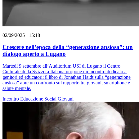
02/09/2025 - 15:18
Crescere nell’epoca della “generazione ansiosa”: un
dialogo aperto a Lugano
Martedì 9 settembre all’Auditorium USI di Lugano il Centro
Culturale della Svizzera Italiana propone un incontro dedicato a
genitori ed educatori: il libro di Jonathan Haidt sulla “generazione
ansiosa” apre un confronto sul rapporto tra giovani, smartphone e
salute mentale.
Incontro
Educazione
Social
Giovani