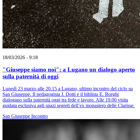
18/03/2026 - 9:18
"Giuseppe siamo noi": a Lugano un dialogo aperto
sulla paternità di oggi
Lunedì 23 marzo alle 20.15 a Lugano, ultimo incontro del ciclo su
San Giuseppe. Il pedagogista J. Dotti e il biblista E. Borghi
dialogano sulla paternità oggi tra fede e lavoro. Alle 19.00 visita
guidata esclusiva agli spazi segreti dell’ex monastero delle Clarisse.
San Giuseppe
Incontro