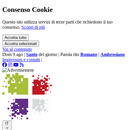
Consenso Cookie
Questo sito utilizza servizi di terze parti che richiedono il tuo
consenso.
Scopri di più
Accetta tutto
Accetta selezionati
Vai al contenuto
Dom 9 ago
|
Santo
del giorno
|
Parola rito
Romano
|
Ambrosiano
Impressum e contatti
|
IT