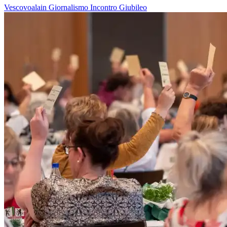
Vescovoalain
Giornalismo
Incontro
Giubileo