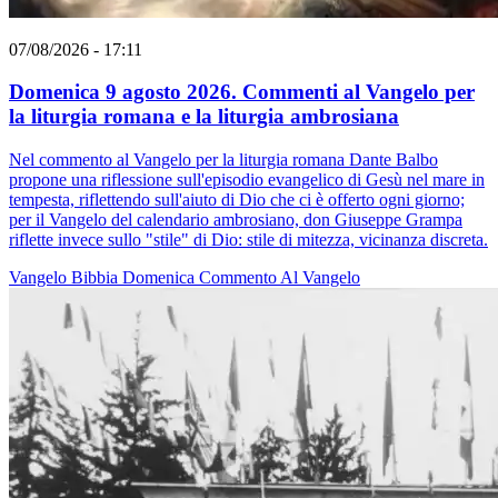
07/08/2026 - 17:11
Domenica 9 agosto 2026. Commenti al Vangelo per
la liturgia romana e la liturgia ambrosiana
Nel commento al Vangelo per la liturgia romana Dante Balbo
propone una riflessione sull'episodio evangelico di Gesù nel mare in
tempesta, riflettendo sull'aiuto di Dio che ci è offerto ogni giorno;
per il Vangelo del calendario ambrosiano, don Giuseppe Grampa
riflette invece sullo "stile" di Dio: stile di mitezza, vicinanza discreta.
Vangelo
Bibbia
Domenica
Commento Al Vangelo