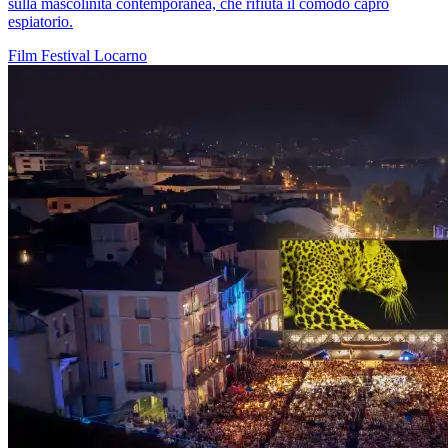
sulla mascolinità contemporanea, che rifiuta il comodo capro
espiatorio.
Film
Festival
Locarno