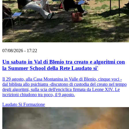
07/08/2026 - 17:22
Un sabato in Val di Blenio tra creato e algoritmi con
la Summer School della Rete Laudato si'
Il 29 agosto, alla Casa Montanina in Valle di Blenio, cinque voci -
dal biblista allo psichiatra -discutono di custodia del creato nel tempo
degli algoritmi, sulla scia dell'enciclica firmata da Leone XIV. Le
iscrizioni chiudono tra poco, il 9 agosto.
Laudato Si
Formazione