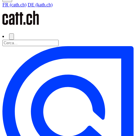
FR (cath.ch)
DE (kath.ch)