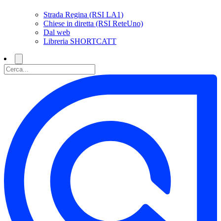
Strada Regina (RSI LA1)
Chiese in diretta (RSI ReteUno)
Dal web
Libreria SHORTCATT