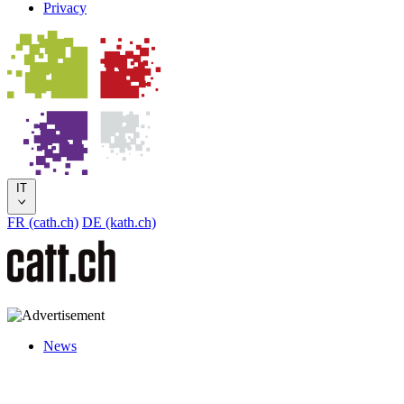
Privacy
IT
FR (cath.ch)
DE (kath.ch)
News