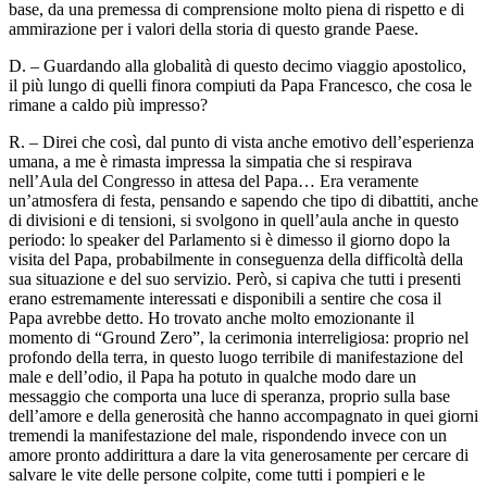
base, da una premessa di comprensione molto piena di rispetto e di
ammirazione per i valori della storia di questo grande Paese.
D. – Guardando alla globalità di questo decimo viaggio apostolico,
il più lungo di quelli finora compiuti da Papa Francesco, che cosa le
rimane a caldo più impresso?
R. – Direi che così, dal punto di vista anche emotivo dell’esperienza
umana, a me è rimasta impressa la simpatia che si respirava
nell’Aula del Congresso in attesa del Papa… Era veramente
un’atmosfera di festa, pensando e sapendo che tipo di dibattiti, anche
di divisioni e di tensioni, si svolgono in quell’aula anche in questo
periodo: lo speaker del Parlamento si è dimesso il giorno dopo la
visita del Papa, probabilmente in conseguenza della difficoltà della
sua situazione e del suo servizio. Però, si capiva che tutti i presenti
erano estremamente interessati e disponibili a sentire che cosa il
Papa avrebbe detto. Ho trovato anche molto emozionante il
momento di “Ground Zero”, la cerimonia interreligiosa: proprio nel
profondo della terra, in questo luogo terribile di manifestazione del
male e dell’odio, il Papa ha potuto in qualche modo dare un
messaggio che comporta una luce di speranza, proprio sulla base
dell’amore e della generosità che hanno accompagnato in quei giorni
tremendi la manifestazione del male, rispondendo invece con un
amore pronto addirittura a dare la vita generosamente per cercare di
salvare le vite delle persone colpite, come tutti i pompieri e le