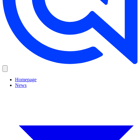
Homepage
News