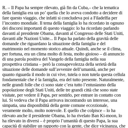
R. – Il Papa ha sempre rilevato, già fin da Cuba,– che la tematica
della famiglia era un po’ quella che lo aveva condotto a decidere di
fare questo viaggio, che infatti si concludeva poi a Filadelfia per
l’incontro mondiale. Il tema della famiglia lo ha ricordato in ognuno
dei discorsi importanti di questo viaggio: lo ha ricordato parlando
davanti al presidente Obama, davanti al Congresso delle Stati Uniti,
davanti alle Nazioni Unite... Il Papa ha parlato della gravità delle
domande che riguardano la situazione della famiglia e del
matrimonio nel momento storico attuale. Quindi, anche se il clima,
per fortuna, era un clima molto di festa, molto gioioso – di annuncio
di una parola positiva del Vangelo della famiglia nella sua
prospettiva cristiana – però la consapevolezza della serietà della
situazione delle domande sull’avvenire dell’umanità, anche per
quanto riguarda il modo in cui vive, tutela o non tutela questa cellula
fondamentale che è la famiglia, era del tutto presente. Naturalmente,
nelle grandi folle che ci sono state c’era tutto l’entusiasmo della
popolazione degli Stati Uniti, delle tre grandi città che sono state
visitate, per vedere il Papa, per sentirlo, per entrare in contatto con
lui. Si vedeva che il Papa arrivava incontrando un interesse, una
simpatia, una disponibilità della gente comune eccezionale,
veramente molto, molto notevole. E quello che colpisce – lo ha
rilevato anche il presidente Obama, lo ha rivelato Ban Ki-moon, lo
ha rilevato in diversi – è proprio l’umanità di questo Papa, la sua
capacità di stabilire un rapporto con la gente, che dice vicinanza, che