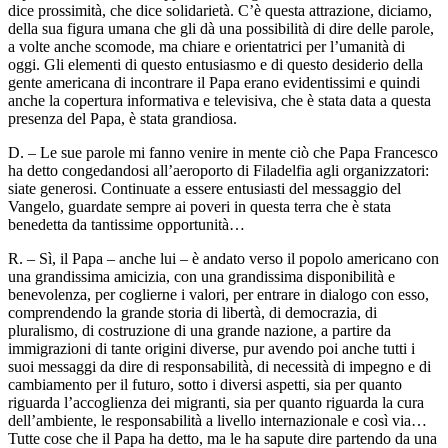
dice prossimità, che dice solidarietà. C’è questa attrazione, diciamo,
della sua figura umana che gli dà una possibilità di dire delle parole,
a volte anche scomode, ma chiare e orientatrici per l’umanità di
oggi. Gli elementi di questo entusiasmo e di questo desiderio della
gente americana di incontrare il Papa erano evidentissimi e quindi
anche la copertura informativa e televisiva, che è stata data a questa
presenza del Papa, è stata grandiosa.
D. – Le sue parole mi fanno venire in mente ciò che Papa Francesco
ha detto congedandosi all’aeroporto di Filadelfia agli organizzatori:
siate generosi. Continuate a essere entusiasti del messaggio del
Vangelo, guardate sempre ai poveri in questa terra che è stata
benedetta da tantissime opportunità…
R. – Sì, il Papa – anche lui – è andato verso il popolo americano con
una grandissima amicizia, con una grandissima disponibilità e
benevolenza, per coglierne i valori, per entrare in dialogo con esso,
comprendendo la grande storia di libertà, di democrazia, di
pluralismo, di costruzione di una grande nazione, a partire da
immigrazioni di tante origini diverse, pur avendo poi anche tutti i
suoi messaggi da dire di responsabilità, di necessità di impegno e di
cambiamento per il futuro, sotto i diversi aspetti, sia per quanto
riguarda l’accoglienza dei migranti, sia per quanto riguarda la cura
dell’ambiente, le responsabilità a livello internazionale e così via…
Tutte cose che il Papa ha detto, ma le ha sapute dire partendo da una