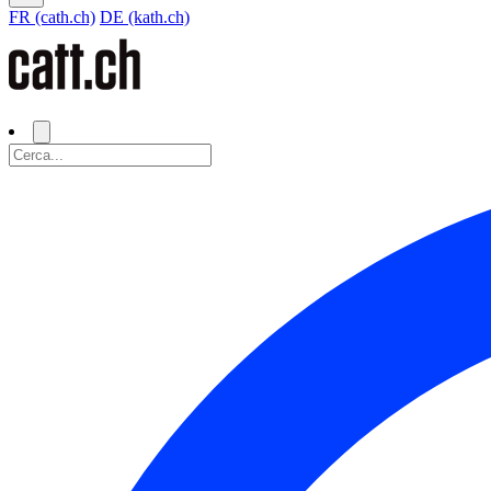
FR (cath.ch)
DE (kath.ch)