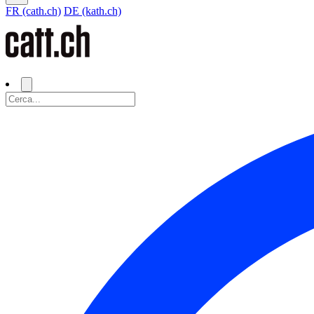
FR (cath.ch)
DE (kath.ch)