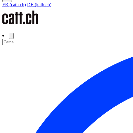
FR (cath.ch)
DE (kath.ch)