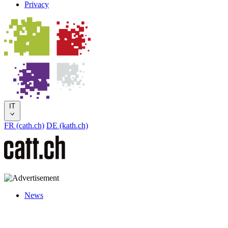
Privacy
IT
FR (cath.ch)
DE (kath.ch)
News