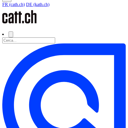
FR (cath.ch)
DE (kath.ch)