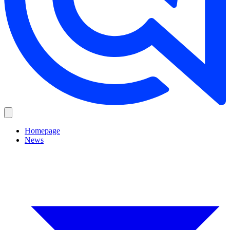
Homepage
News