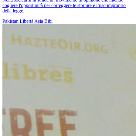
cogliere l'opportunità per correggere le storture e l’uso improprio
della legge.
Pakistan
Libertà
Asia Bibi