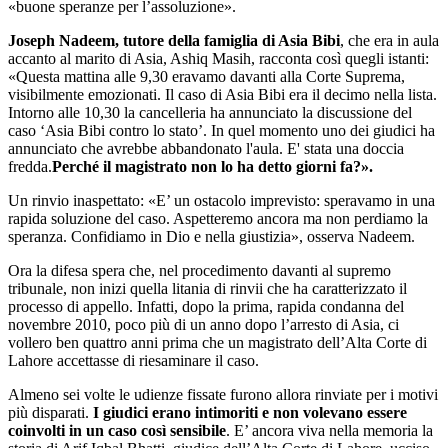
«buone speranze per l’assoluzione».
Joseph Nadeem, tutore della famiglia di Asia Bibi
, che era in aula
accanto al marito di Asia, Ashiq Masih, racconta così quegli istanti:
«Questa mattina alle 9,30 eravamo davanti alla Corte Suprema,
visibilmente emozionati. Il caso di Asia Bibi era il decimo nella lista.
Intorno alle 10,30 la cancelleria ha annunciato la discussione del
caso ‘Asia Bibi contro lo stato’. In quel momento uno dei giudici ha
annunciato che avrebbe abbandonato l'aula. E' stata una doccia
fredda.
Perché il magistrato non lo ha detto giorni fa?».
Un rinvio inaspettato: «E’ un ostacolo imprevisto: speravamo in una
rapida soluzione del caso. Aspetteremo ancora ma non perdiamo la
speranza. Confidiamo in Dio e nella giustizia», osserva Nadeem.
Ora la difesa spera che, nel procedimento davanti al supremo
tribunale, non inizi quella litania di rinvii che ha caratterizzato il
processo di appello. Infatti, dopo la prima, rapida condanna del
novembre 2010, poco più di un anno dopo l’arresto di Asia, ci
vollero ben quattro anni prima che un magistrato dell’Alta Corte di
Lahore accettasse di riesaminare il caso.
Almeno sei volte le udienze fissate furono allora rinviate per i motivi
più disparati.
I giudici erano intimoriti e non volevano essere
coinvolti in un caso così sensibile
. E’ ancora viva nella memoria la