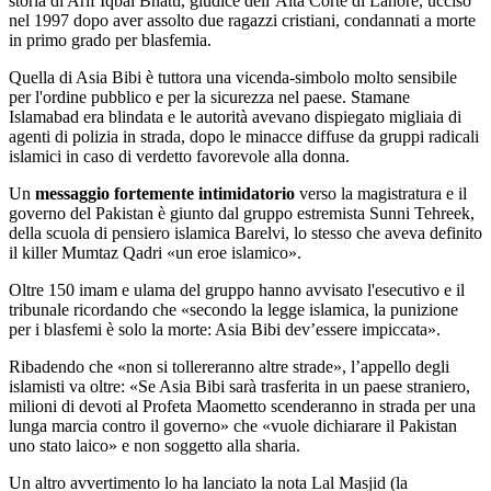
storia di Arif Iqbal Bhatti, giudice dell’Alta Corte di Lahore, ucciso
nel 1997 dopo aver assolto due ragazzi cristiani, condannati a morte
in primo grado per blasfemia.
Quella di Asia Bibi è tuttora una vicenda-simbolo molto sensibile
per l'ordine pubblico e per la sicurezza nel paese. Stamane
Islamabad era blindata e le autorità avevano dispiegato migliaia di
agenti di polizia in strada, dopo le minacce diffuse da gruppi radicali
islamici in caso di verdetto favorevole alla donna.
Un
messaggio fortemente intimidatorio
verso la magistratura e il
governo del Pakistan è giunto dal gruppo estremista Sunni Tehreek,
della scuola di pensiero islamica Barelvi, lo stesso che aveva definito
il killer Mumtaz Qadri «un eroe islamico».
Oltre 150 imam e ulama del gruppo hanno avvisato l'esecutivo e il
tribunale ricordando che «secondo la legge islamica, la punizione
per i blasfemi è solo la morte: Asia Bibi dev’essere impiccata».
Ribadendo che «non si tollereranno altre strade», l’appello degli
islamisti va oltre: «Se Asia Bibi sarà trasferita in un paese straniero,
milioni di devoti al Profeta Maometto scenderanno in strada per una
lunga marcia contro il governo» che «vuole dichiarare il Pakistan
uno stato laico» e non soggetto alla sharia.
Un altro avvertimento lo ha lanciato la nota Lal Masjid (la