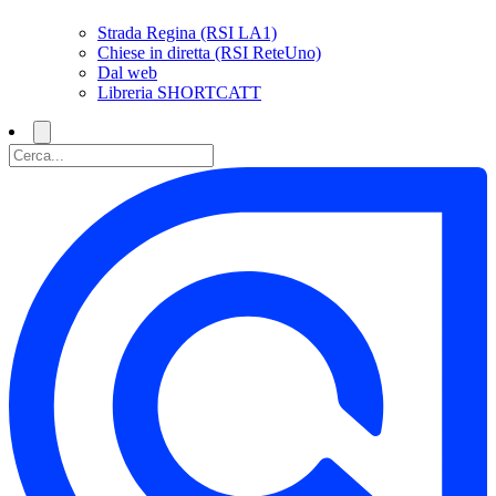
Strada Regina (RSI LA1)
Chiese in diretta (RSI ReteUno)
Dal web
Libreria SHORTCATT