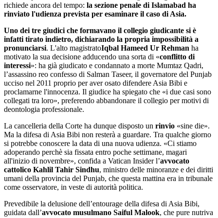
richiede ancora del tempo:
la sezione penale di Islamabad ha
rinviato l'udienza prevista per esaminare il caso di Asia.
Uno dei tre giudici che formavano il collegio giudicante si è
infatti tirato indietro, dichiarando la propria impossibilità a
pronunciarsi
. L'alto magistrato
Iqbal Hameed Ur Rehman
ha
motivato la sua decisione adducendo una sorta di «
conflitto di
interessi
»: ha già giudicato e condannato a morte Mumtaz Qadri,
l’assassino reo confesso di Salman Taseer, il governatore del Punjab
ucciso nel 2011 proprio per aver osato difendere Asia Bibi e
proclamarne l'innocenza. Il giudice ha spiegato che «i due casi sono
collegati tra loro», preferendo abbandonare il collegio per motivi di
deontologia professionale.
La cancelleria della Corte ha dunque disposto un
rinvio
«sine die».
Ma la difesa di Asia Bibi non resterà a guardare. Tra qualche giorno
si potrebbe conoscere la data di una nuova udienza. «Ci stiamo
adoperando perchè sia fissata entro poche settimane, magari
all'inizio di novembre», confida a Vatican Insider l’
avvocato
cattolico Kahlil Tahir Sindhu
, ministro delle minoranze e dei diritti
umani della provincia del Punjab, che questa mattina era in tribunale
come osservatore, in veste di autorità politica.
Prevedibile la delusione dell’entourage della difesa di Asia Bibi,
guidata dall’
avvocato musulmano Saiful Malook
, che pure nutriva