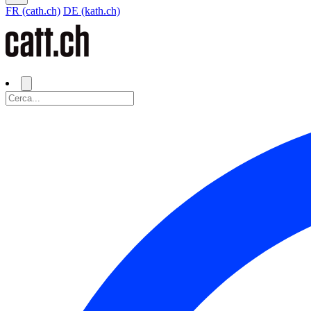
FR (cath.ch)
DE (kath.ch)