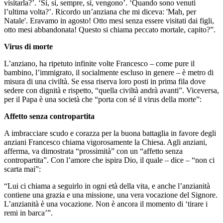
visitarla?’. ‘Sì, sì, sempre, sì, vengono’. ‘Quando sono venuti
l’ultima volta?’. Ricordo un’anziana che mi diceva: 'Mah, per
Natale'. Eravamo in agosto! Otto mesi senza essere visitati dai figli,
otto mesi abbandonata! Questo si chiama peccato mortale, capito?”.
Virus di morte
L’anziano, ha ripetuto infinite volte Francesco – come pure il
bambino, l’immigrato, il socialmente escluso in genere – è metro di
misura di una civiltà. Se essa riserva loro posti in prima fila dove
sedere con dignità e rispetto, “quella civiltà andrà avanti”. Viceversa,
per il Papa è una società che “porta con sé il virus della morte”:
Affetto senza contropartita
A imbracciare scudo e corazza per la buona battaglia in favore degli
anziani Francesco chiama vigorosamente la Chiesa. Agli anziani,
afferma, va dimostrata “prossimità” con un “affetto senza
contropartita”. Con l’amore che ispira Dio, il quale – dice – “non ci
scarta mai”:
“Lui ci chiama a seguirlo in ogni età della vita, e anche l’anzianità
contiene una grazia e una missione, una vera vocazione del Signore.
L’anzianità è una vocazione. Non è ancora il momento di ‘tirare i
remi in barca’”.