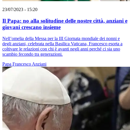
23/07/2023 - 15:20
Il Papa: no alla solitudine delle nostre città, anziani e
giovani crescano insieme
Nell’omelia della Messa per la III Giornata mondiale dei nonni e
degli anziani, celebrata nella Basilica Vaticana, Francesco esorta a
coltivare le relazioni con chi è avanti negli anni perché ci sia uno
scambio fecondo tra generazioni.
Papa Francesco
Anziani