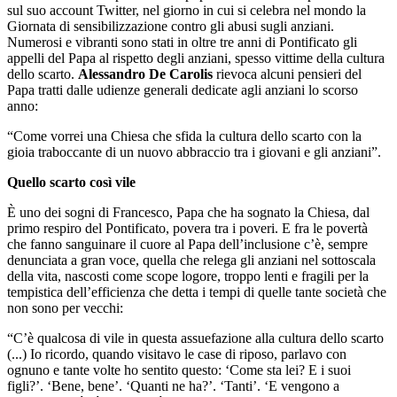
sul suo account Twitter, nel giorno in cui si celebra nel mondo la
Giornata di sensibilizzazione contro gli abusi sugli anziani.
Numerosi e vibranti sono stati in oltre tre anni di Pontificato gli
appelli del Papa al rispetto degli anziani, spesso vittime della cultura
dello scarto.
Alessandro De Carolis
rievoca alcuni pensieri del
Papa tratti dalle udienze generali dedicate agli anziani lo scorso
anno:
“Come vorrei una Chiesa che sfida la cultura dello scarto con la
gioia traboccante di un nuovo abbraccio tra i giovani e gli anziani”.
Quello scarto così vile
È uno dei sogni di Francesco, Papa che ha sognato la Chiesa, dal
primo respiro del Pontificato, povera tra i poveri. E fra le povertà
che fanno sanguinare il cuore al Papa dell’inclusione c’è, sempre
denunciata a gran voce, quella che relega gli anziani nel sottoscala
della vita, nascosti come scope logore, troppo lenti e fragili per la
tempistica dell’efficienza che detta i tempi di quelle tante società che
non sono per vecchi:
“C’è qualcosa di vile in questa assuefazione alla cultura dello scarto
(...) Io ricordo, quando visitavo le case di riposo, parlavo con
ognuno e tante volte ho sentito questo: ‘Come sta lei? E i suoi
figli?’. ‘Bene, bene’. ‘Quanti ne ha?’. ‘Tanti’. ‘E vengono a