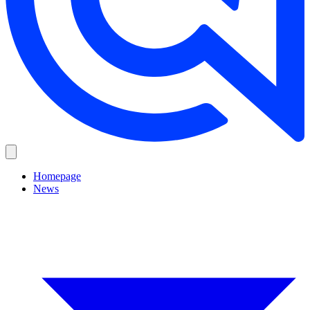
Homepage
News