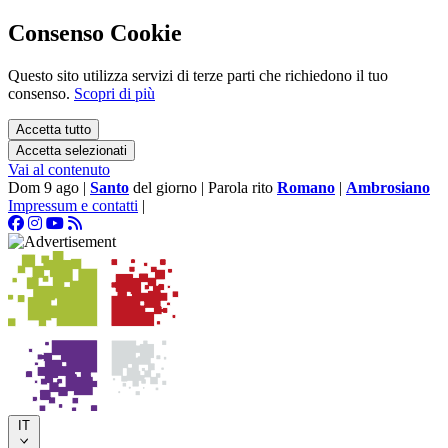
Consenso Cookie
Questo sito utilizza servizi di terze parti che richiedono il tuo
consenso.
Scopri di più
Accetta tutto
Accetta selezionati
Vai al contenuto
Dom 9 ago
|
Santo
del giorno
|
Parola rito
Romano
|
Ambrosiano
Impressum e contatti
|
IT