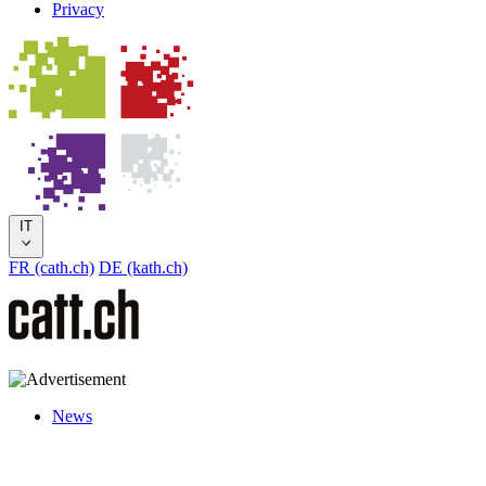
Privacy
IT
FR (cath.ch)
DE (kath.ch)
News