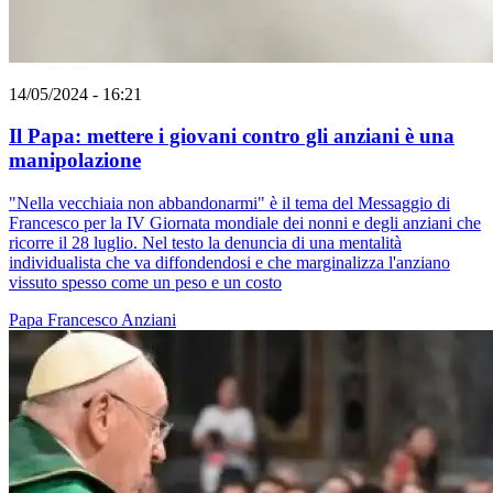
14/05/2024 - 16:21
Il Papa: mettere i giovani contro gli anziani è una
manipolazione
"Nella vecchiaia non abbandonarmi" è il tema del Messaggio di
Francesco per la IV Giornata mondiale dei nonni e degli anziani che
ricorre il 28 luglio. Nel testo la denuncia di una mentalità
individualista che va diffondendosi e che marginalizza l'anziano
vissuto spesso come un peso e un costo
Papa Francesco
Anziani