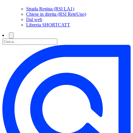
Strada Regina (RSI LA1)
Chiese in diretta (RSI ReteUno)
Dal web
Libreria SHORTCATT