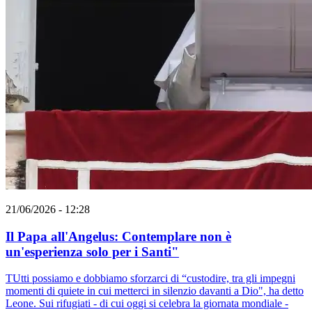
21/06/2026 - 12:28
Il Papa all'Angelus: Contemplare non è
un'esperienza solo per i Santi"
TUtti possiamo e dobbiamo sforzarci di “custodire, tra gli impegni
momenti di quiete in cui metterci in silenzio davanti a Dio", ha detto
Leone. Sui rifugiati - di cui oggi si celebra la giornata mondiale -