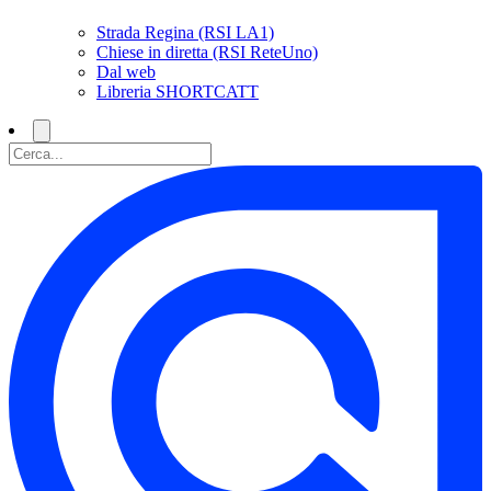
Strada Regina (RSI LA1)
Chiese in diretta (RSI ReteUno)
Dal web
Libreria SHORTCATT