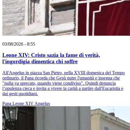
03/08/2026 - 8:55
Leone XIV: Cristo sazia la fame di verità,
l'ingordigia dimentica chi soffre
All'Angelus in piazza San Pietro, nella XVIII domenica del Tempo
ordinario, il Papa ricorda che Gesù nutre l'umanità e insegna che
"nulla va sprecato, quando viene condiviso". Quindi denuncia
l’opulenza cieca e invita a vivere la carità a partire dall'Eucaristia e
dai gesti quotidiani.
Papa Leone XIV
Angelus