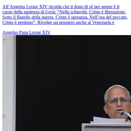
All’Angelus Leone XIV ricorda che il dono di sé per amore è il
cuore della sapienza di Gesù: “Nella schiavitù, Cristo è liberazione.
Sotto il flagello della guerra, Cristo è speranza. Nell’ora del peccato,
Cristo è perdono”. Rivolge un pensiero anche al Venezuela e
Angelus
Papa Leone XIV