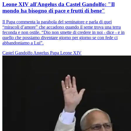
Leone XIV all'Angelus da Castel Gandolfo: "Il
mondo ha bisogno di pace e frutti di bene"
Il Papa commenta la parabola del seminatore e parla di quei
“miracoli d’amore” che accadono quando il seme trova una terra
feconda e non ostile. “Dio non smette di credere in noi - dice - e in
quello che possiamo diventare giorno per giorno se con fede ci
abbandoniamo a Lui”.
Castel Gandolfo
Angelus
Papa Leone XIV