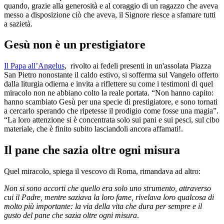
quando, grazie alla generosità e al coraggio di un ragazzo che aveva
messo a disposizione ciò che aveva, il Signore riesce a sfamare tutti
a sazietà.
Gesù non è un prestigiatore
Il Papa all’Angelus
, rivolto ai fedeli presenti in un'assolata Piazza
San Pietro nonostante il caldo estivo, si sofferma sul Vangelo offerto
dalla liturgia odierna e invita a riflettere su come i testimoni di quel
miracolo non ne abbiano colto la reale portata. “Non hanno capito:
hanno scambiato Gesù per una specie di prestigiatore, e sono tornati
a cercarlo sperando che ripetesse il prodigio come fosse una magia”.
“La loro attenzione si è concentrata solo sui pani e sui pesci, sul cibo
materiale, che è finito subito lasciandoli ancora affamati!.
Il pane che sazia oltre ogni misura
Quel miracolo, spiega il vescovo di Roma, rimandava ad altro:
Non si sono accorti che quello era solo uno strumento, attraverso
cui il Padre, mentre saziava la loro fame, rivelava loro qualcosa di
molto più importante: la via della vita che dura per sempre e il
gusto del pane che sazia oltre ogni misura
.