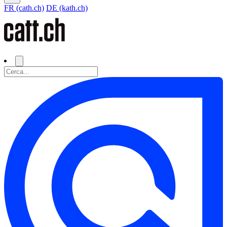
FR (cath.ch)
DE (kath.ch)