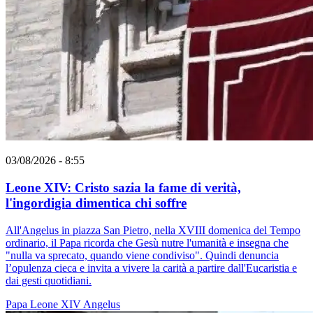
03/08/2026 - 8:55
Leone XIV: Cristo sazia la fame di verità,
l'ingordigia dimentica chi soffre
All'Angelus in piazza San Pietro, nella XVIII domenica del Tempo
ordinario, il Papa ricorda che Gesù nutre l'umanità e insegna che
"nulla va sprecato, quando viene condiviso". Quindi denuncia
l’opulenza cieca e invita a vivere la carità a partire dall'Eucaristia e
dai gesti quotidiani.
Papa Leone XIV
Angelus