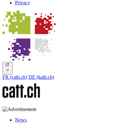
Privacy
IT
FR (cath.ch)
DE (kath.ch)
News