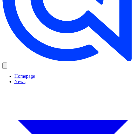
Homepage
News