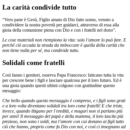
La carità condivide tutto
“Vero pane è Gesù, Figlio amato di Dio fatto uomo, venuto a
condividere la nostra povertà per guidarci, attraverso di essa alla
gioia della comunione piena con Dio e con i fratelli nel dono”.
Le cose materiali non riempiono la vita: solo l’amore lo può fare. E
perché ciò accada la strada da imboccare è quella della carità che
non tiene nulla per sé, ma condivide tutto.
Solidali come fratelli
Così fanno i genitori, osserva Papa Francesco: faticano tutta la vita
per crescere bene i figli e lasciare qualcosa per il loro futuro. Ed è
una gioia quando questi ultimi colgono con gratitudine questo
mesaggio:
Che bello quando questo messaggio è compreso, e i figli sono grati
e a loro volta diventano solidali tra loro come fratelli! E che triste,
invece, quando litigano per l’eredità, e magari non si parlano più
per anni! Il messaggio del papà e della mamma, il loro lascito più
prezioso, non sono i soldi, ma l’amore con cui donano ai figli tutto
ciò che hanno, proprio come fa Dio con noi, e così ci insegnano ad