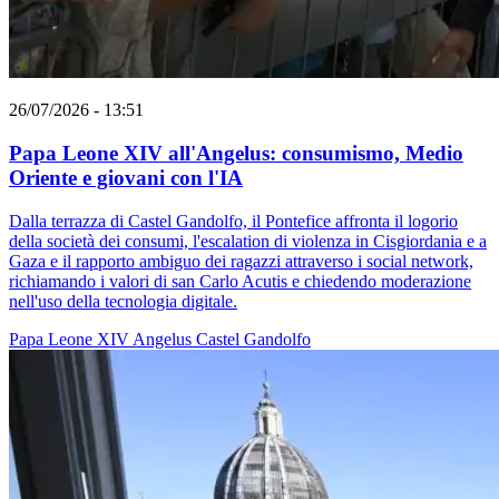
26/07/2026 - 13:51
Papa Leone XIV all'Angelus: consumismo, Medio
Oriente e giovani con l'IA
Dalla terrazza di Castel Gandolfo, il Pontefice affronta il logorio
della società dei consumi, l'escalation di violenza in Cisgiordania e a
Gaza e il rapporto ambiguo dei ragazzi attraverso i social network,
richiamando i valori di san Carlo Acutis e chiedendo moderazione
nell'uso della tecnologia digitale.
Papa Leone XIV
Angelus
Castel Gandolfo