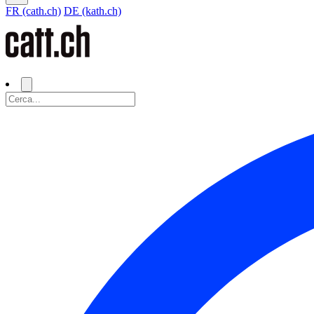
FR (cath.ch)
DE (kath.ch)