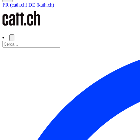
FR (cath.ch)
DE (kath.ch)