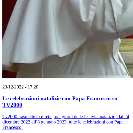
23/12/2022 - 17:20
Le celebrazioni natalizie con Papa Francesco su
TV2000
Tv2000 trasmette in diretta, nei giorni delle festività natalizie, dal 24
dicembre 2022 all’8 gennaio 2023, tutte le celebrazioni con Papa
Francesco.