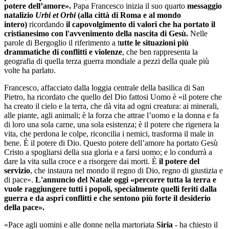
potere dell’amore».
Papa Francesco inizia il suo quarto
messaggio
natalizio
Urbi et Orbi
(alla città di Roma e al mondo
intero)
ricordando
il capovolgimento di valori che ha portato il
cristianesimo con l'avvenimento della nascita di Gesù.
Nelle
parole di Bergoglio il riferimento a t
utte le situazioni più
drammatiche di conflitti e violenze
, che ben rappresenta la
geografia di quella terza guerra mondiale a pezzi della quale più
volte ha parlato.
Francesco, affacciato dalla loggia centrale della basilica di San
Pietro, ha ricordato che quello del Dio fattosi Uomo è «il potere che
ha creato il cielo e la terra, che dà vita ad ogni creatura: ai minerali,
alle piante, agli animali; è la forza che attrae l’uomo e la donna e fa
di loro una sola carne, una sola esistenza; è il potere che rigenera la
vita, che perdona le colpe, riconcilia i nemici, trasforma il male in
bene. È il potere di Dio. Questo potere dell’amore ha portato Gesù
Cristo a spogliarsi della sua gloria e a farsi uomo; e lo condurrà a
dare la vita sulla croce e a risorgere dai morti. È
il potere del
servizio
, che instaura nel mondo il regno di Dio, regno di giustizia e
di pace».
L'annuncio del Natale oggi «percorre tutta la terra e
vuole raggiungere tutti i popoli, specialmente quelli feriti dalla
guerra e da aspri conflitti e che sentono più forte il desiderio
della pace».
«Pace agli uomini e alle donne nella martoriata
Siria
- ha chiesto il