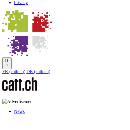
Privacy
IT
FR (cath.ch)
DE (kath.ch)
News