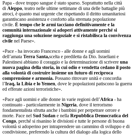
Papa - dove troppo sangue è stato sparso. Soprattutto nella città
di
Aleppo
, teatro nelle ultime settimane di una delle battaglie più
atroci, è quanto mai urgente che rispettando il diritto umanitariosi
garantiscano assistenza e conforto alla stremata popolazione
civile.
È tempo che le armi tacciano definitivamente e la
comunità internazionale si adoperi attivamente perché si
raggiunga una soluzione negoziale e si ristabilisca la convivenza
civile
nel Paese».
«Pace - ha invocato Francesco - alle donne e agli uomini
dell’amata
Terra Santa,
scelta e prediletta da Dio. Israeliani e
Palestinesi abbiano il coraggio e la determinazione di scrivere
una
nuova pagina della storia, in cui odio e vendetta cedano il posto
alla volontà di costruire insieme un futuro di reciproca
comprensione e armonia.
Possano ritrovare unità e concordia
l’
Iraq, la Libia e lo Yemen
, dove le popolazioni patiscono la guerra
ed efferate azioni terroristiche».
«Pace agli uomini e alle donne in varie regioni dell’
Africa
- ha
continuato - particolarmente in
Nigeria
, dove il terrorismo
fondamentalista sfrutta anche i bambini per perpetrare orrore e
morte. Pace nel
Sud Sudan
e nella
Repubblica Democratica del
Congo
, perché si risanino le divisioni e tutte le persone di buona
volontà si adoperino per intraprendere un cammino di sviluppo e di
condivisione, preferendo la cultura del dialogo alla logica dello