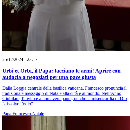
25/12/2024 - 23:17
Urbi et Orbi, il Papa: tacciano le armi! Aprire con
audacia a negoziati per una pace giusta
Dalla Loggia centrale della basilica vaticana, Francesco pronuncia il
tradizionale messaggio di Natale alla città e al mondo. Nell’Anno
Giubilare, l’invito è a non avere paura, perché la misericordia di Dio
“dissolve l’odio”
Papa Francesco
Natale