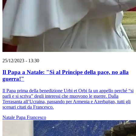
25/12/2023 - 13:30
Il Papa a Natale: "Sì al Principe della pace, no alla
guerra!"
Il Papa prima della benedizione Urbi et Orbi fa un appello perché “si
parli e si scriva” degli interessi che muovono le guerre. Dalla
Terrasanta all’Ucraina, passando per Armenia e Azerbaijan, tutti gli
scenari citati da Francesco.
Natale
Papa Francesco