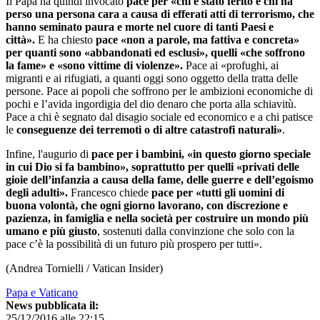
Il Papa ha quindi invocato
pace per «chi è stato ferito e chi ha
perso una persona cara a causa di efferati atti di terrorismo, che
hanno seminato paura e morte nel cuore di tanti Paesi e
città».
E ha chiesto
pace «non a parole, ma fattiva e concreta»
per quanti sono «abbandonati ed esclusi», quelli «che soffrono
la fame» e «sono vittime di violenze».
Pace ai «profughi, ai
migranti e ai rifugiati, a quanti oggi sono oggetto della tratta delle
persone. Pace ai popoli che soffrono per le ambizioni economiche di
pochi e l’avida ingordigia del dio denaro che porta alla schiavitù.
Pace a chi è segnato dal disagio sociale ed economico e a chi patisce
le
conseguenze dei terremoti o di altre catastrofi naturali»
.
Infine, l'augurio di
pace per i bambini, «in questo giorno speciale
in cui Dio si fa bambino», soprattutto per quelli «privati delle
gioie dell’infanzia a causa della fame, delle guerre e dell’egoismo
degli adulti».
Francesco chiede
pace per «tutti gli uomini di
buona volontà, che ogni giorno lavorano, con discrezione e
pazienza, in famiglia e nella società per costruire un mondo più
umano e più giusto
, sostenuti dalla convinzione che solo con la
pace c’è la possibilità di un futuro più prospero per tutti».
(Andrea Tornielli / Vatican Insider)
Papa e Vaticano
News pubblicata il:
25/12/2016 alle 22:15