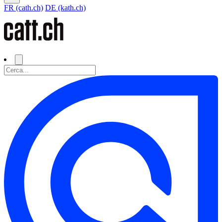
FR (cath.ch)
DE (kath.ch)