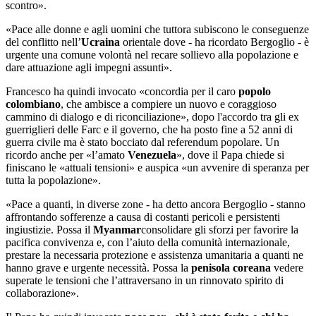
scontro».
«Pace alle donne e agli uomini che tuttora subiscono le conseguenze
del conflitto nell’
Ucraina
orientale dove - ha ricordato Bergoglio - è
urgente una comune volontà nel recare sollievo alla popolazione e
dare attuazione agli impegni assunti».
Francesco ha quindi invocato «concordia per il caro
popolo
colombiano
, che ambisce a compiere un nuovo e coraggioso
cammino di dialogo e di riconciliazione», dopo l'accordo tra gli ex
guerriglieri delle Farc e il governo, che ha posto fine a 52 anni di
guerra civile ma è stato bocciato dal referendum popolare. Un
ricordo anche per «l’amato
Venezuela
», dove il Papa chiede si
finiscano le «attuali tensioni» e auspica «un avvenire di speranza per
tutta la popolazione».
«Pace a quanti, in diverse zone - ha detto ancora Bergoglio - stanno
affrontando sofferenze a causa di costanti pericoli e persistenti
ingiustizie. Possa il
Myanmar
consolidare gli sforzi per favorire la
pacifica convivenza e, con l’aiuto della comunità internazionale,
prestare la necessaria protezione e assistenza umanitaria a quanti ne
hanno grave e urgente necessità. Possa la
penisola coreana
vedere
superate le tensioni che l’attraversano in un rinnovato spirito di
collaborazione».