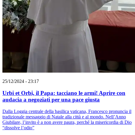
25/12/2024 - 23:17
Urbi et Orbi, il Papa: tacciano le armi! Aprire con
audacia a negoziati per una pace giusta
Dalla Loggia centrale della basilica vaticana, Francesco pronuncia il
tradizionale messaggio di Natale alla città e al mondo. Nell’Anno
Giubilare, l’invito è a non avere paura, perché la misericordia di Dio
“dissolve l’odio”