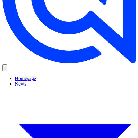
Homepage
News