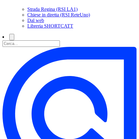
Strada Regina (RSI LA1)
Chiese in diretta (RSI ReteUno)
Dal web
Libreria SHORTCATT