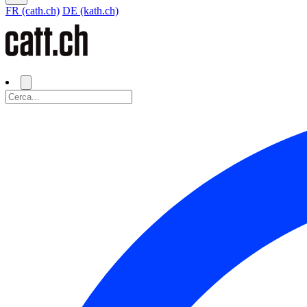
FR (cath.ch)
DE (kath.ch)