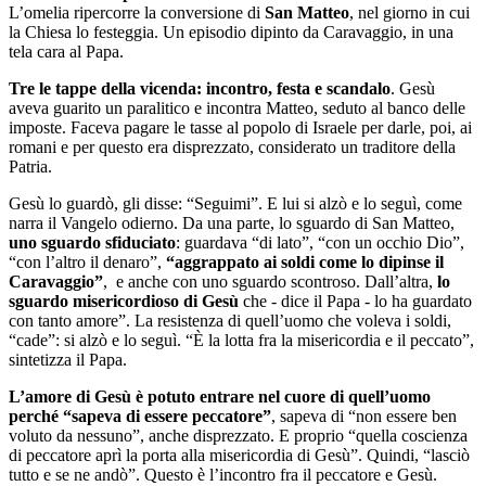
L’omelia ripercorre la conversione di
San Matteo
, nel giorno in cui
la Chiesa lo festeggia. Un episodio dipinto da Caravaggio, in una
tela cara al Papa.
Tre le tappe della vicenda: incontro, festa e scandalo
. Gesù
aveva guarito un paralitico e incontra Matteo, seduto al banco delle
imposte. Faceva pagare le tasse al popolo di Israele per darle, poi, ai
romani e per questo era disprezzato, considerato un traditore della
Patria.
Gesù lo guardò, gli disse: “Seguimi”. E lui si alzò e lo seguì, come
narra il Vangelo odierno. Da una parte, lo sguardo di San Matteo,
uno sguardo sfiduciato
: guardava “di lato”, “con un occhio Dio”,
“con l’altro il denaro”,
“aggrappato ai soldi come lo dipinse il
Caravaggio”
, e anche con uno sguardo scontroso. Dall’altra,
lo
sguardo misericordioso di Gesù
che - dice il Papa - lo ha guardato
con tanto amore”. La resistenza di quell’uomo che voleva i soldi,
“cade”: si alzò e lo seguì. “È la lotta fra la misericordia e il peccato”,
sintetizza il Papa.
L’amore di Gesù è potuto entrare nel cuore di quell’uomo
perché “sapeva di essere peccatore”
, sapeva di “non essere ben
voluto da nessuno”, anche disprezzato. E proprio “quella coscienza
di peccatore aprì la porta alla misericordia di Gesù”. Quindi, “lasciò
tutto e se ne andò”. Questo è l’incontro fra il peccatore e Gesù.