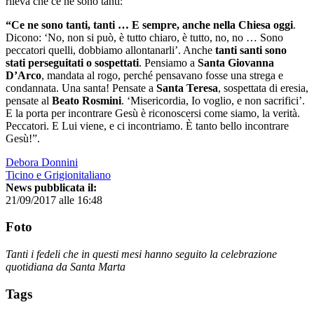
rileva che ce ne sono tanti:
“Ce ne sono tanti, tanti … E sempre, anche nella Chiesa oggi
.
Dicono: ‘No, non si può, è tutto chiaro, è tutto, no, no … Sono
peccatori quelli, dobbiamo allontanarli’. Anche
tanti santi sono
stati perseguitati o sospettati
. Pensiamo a
Santa Giovanna
D’Arco
, mandata al rogo, perché pensavano fosse una strega e
condannata. Una santa! Pensate a
Santa Teresa
, sospettata di eresia,
pensate al
Beato Rosmini
. ‘Misericordia, Io voglio, e non sacrifici’.
E la porta per incontrare Gesù è riconoscersi come siamo, la verità.
Peccatori. E Lui viene, e ci incontriamo. È tanto bello incontrare
Gesù!”.
Debora Donnini
Ticino e Grigionitaliano
News pubblicata il:
21/09/2017 alle 16:48
Foto
Tanti i fedeli che in questi mesi hanno seguito la celebrazione
quotidiana da Santa Marta
Tags