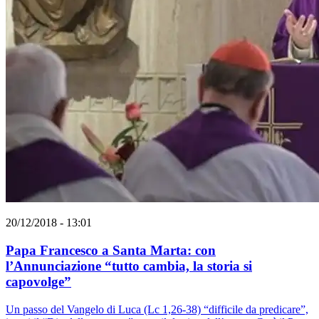
20/12/2018 - 13:01
Papa Francesco a Santa Marta: con
l’Annunciazione “tutto cambia, la storia si
capovolge”
Un passo del Vangelo di Luca (Lc 1,26-38) “difficile da predicare”,