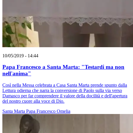
10/05/2019 - 14:44
Papa Francesco a Santa Marta: "Testardi ma non
nell'anima"
Così nella Messa celebrata a Casa Santa Marta prende spunto dalla
Lettura odierna che narra la conversione di Paolo sulla via verso
Damasco per far comprendere il valore della docilità e dell'apertura
del nostro cuore alla voce di Dio.
Santa Marta
Papa Francesco
Omelia