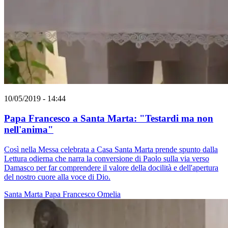
10/05/2019 - 14:44
Papa Francesco a Santa Marta: "Testardi ma non
nell'anima"
Così nella Messa celebrata a Casa Santa Marta prende spunto dalla
Lettura odierna che narra la conversione di Paolo sulla via verso
Damasco per far comprendere il valore della docilità e dell'apertura
del nostro cuore alla voce di Dio.
Santa Marta
Papa Francesco
Omelia