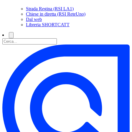
Strada Regina (RSI LA1)
Chiese in diretta (RSI ReteUno)
Dal web
Libreria SHORTCATT