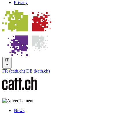
Privacy
IT
FR (cath.ch)
DE (kath.ch)
News