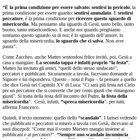
“È la prima condizione per essere salvato: sentirsi in pericolo
; la
prima condizione per essere guarito:
sentirsi ammalato
. E
sentirsi
peccatore
, è la prima condizione per
ricevere questo sguardo di
misericordia
. Ma pensiamo alla sguardo di Gesù, tanto bello, tanto
buono, tanto misericordioso. E anche noi quando preghiamo
sentiamo questo sguardo su di noi; è lo sguardo dell’amore, lo
sguardo della misericordia,
lo sguardo che ci salva
. Non aver
paura”.
Come Zaccheo, anche Matteo sentendosi felice invitò, poi, Gesù a
casa a mangiare.
La seconda tappa è infatti proprio “la festa”
.
Matteo ha invitato gli amici, “quelli dello stesso sindacato”,
peccatori e pubblicani. Sicuramente a tavola, facevano domande al
Signore e lui rispondeva. Questo – nota il Papa – fa pensare a quello
che dice Gesù nel Capitolo XV di Luca: “Ci sarà più festa nel Cielo
per un peccatore che si converte che per cento giusti che rimangono
giusti”. Si tratta della festa dell’incontro del Padre,
la festa della
misericordia
”. Gesù, infatti,
“spreca misericordia
”, per tutti,
afferma Francesco.
Quindi, il terzo momento: quello dello
“scandalo”
. I farisei vedendo
che pubblicani e peccatori si misero a tavola con Gesù, dicevano ai
suoi discepoli: “Come mai il vostro Maestro mangia insieme ai
pubblicani e ai peccatori?”.
“Sempre uno scandalo incomincia