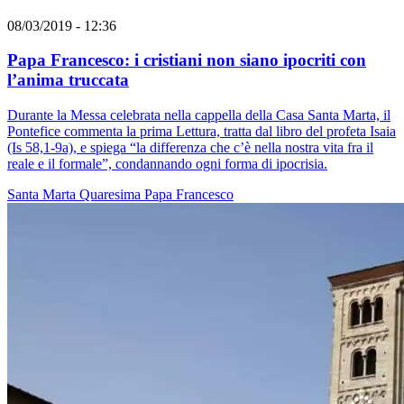
08/03/2019 - 12:36
Papa Francesco: i cristiani non siano ipocriti con
l’anima truccata
Durante la Messa celebrata nella cappella della Casa Santa Marta, il
Pontefice commenta la prima Lettura, tratta dal libro del profeta Isaia
(Is 58,1-9a), e spiega “la differenza che c’è nella nostra vita fra il
reale e il formale”, condannando ogni forma di ipocrisia.
Santa Marta
Quaresima
Papa Francesco