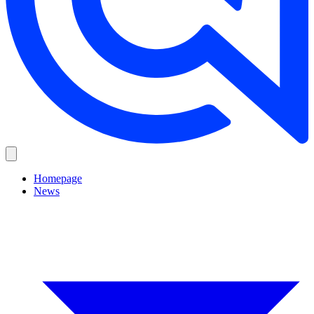
Homepage
News