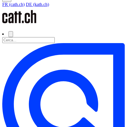
FR (cath.ch)
DE (kath.ch)