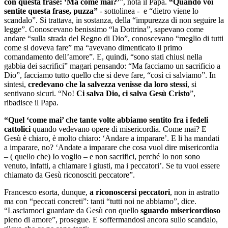
con questa frase: ‘Ma come mai?’
”, nota il Papa.
“Quando voi
sentite questa frase, puzza”
- sottolinea - e “dietro viene lo
scandalo”. Si trattava, in sostanza, della “impurezza di non seguire la
legge”. Conoscevano benissimo “la Dottrina”, sapevano come
andare “sulla strada del Regno di Dio”, conoscevano “meglio di tutti
come si doveva fare” ma “avevano dimenticato il primo
comandamento dell’amore”. E, quindi, “sono stati chiusi nella
gabbia dei sacrifici” magari pensando: “Ma facciamo un sacrificio a
Dio”, facciamo tutto quello che si deve fare, “così ci salviamo”. In
sintesi,
credevano che la salvezza venisse da loro stessi
, si
sentivano sicuri. “No!
Ci salva Dio, ci salva Gesù Cristo
”,
ribadisce il Papa.
“Quel ‘come mai’ che tante volte abbiamo sentito fra i fedeli
cattolici
quando vedevano opere di misericordia. Come mai? E
Gesù è chiaro, è molto chiaro: ‘Andare a imparare’. E li ha mandati
a imparare, no? ‘Andate a imparare che cosa vuol dire misericordia
– ( quello che) Io voglio – e non sacrifici, perché Io non sono
venuto, infatti, a chiamare i giusti, ma i peccatori’. Se tu vuoi essere
chiamato da Gesù riconosciti peccatore”.
Francesco esorta, dunque,
a riconoscersi peccatori
, non in astratto
ma con “peccati concreti”: tanti “tutti noi ne abbiamo”, dice.
“Lasciamoci guardare da Gesù con quello
sguardo misericordioso
pieno di amore”, prosegue. E soffermandosi ancora sullo scandalo,