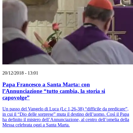
20/12/2018 - 13:01
Papa Francesco a Santa Marta: con
l’Annunciazione “tutto cambia, la storia si
capovolge”
Un passo del Vangelo di Luca (Lc 1,26-38) “difficile da predicare”,
in cui il “Dio delle sorprese” muta il destino dell’uomo. Così il Papa
ha definito il mistero dell’Annunciazione, al centro dell’omelia della
Messa celebrata oggi a Santa Marta.