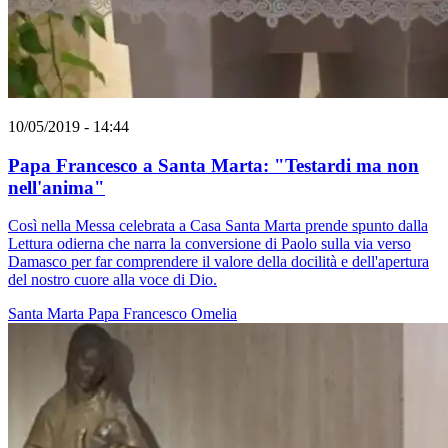
10/05/2019 - 14:44
Papa Francesco a Santa Marta: "Testardi ma non
nell'anima"
Così nella Messa celebrata a Casa Santa Marta prende spunto dalla
Lettura odierna che narra la conversione di Paolo sulla via verso
Damasco per far comprendere il valore della docilità e dell'apertura
del nostro cuore alla voce di Dio.
Santa Marta
Papa Francesco
Omelia