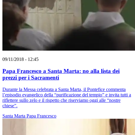
09/11/2018 - 12:45
Papa Francesco a Santa Marta: no alla lista dei
prezzi per i Sacramenti
Durante la Messa celebrata a Santa Marta, il Pontefice commenta
l’episodio evangelico della “purificazione del tempio” e invita tutti a
riflettere sullo zelo e il rispetto che riserviamo oggi alle “nostre
chiese”.
Santa Marta
Papa Francesco