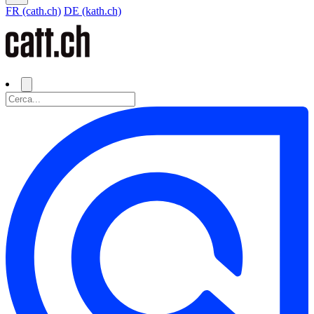
FR (cath.ch)
DE (kath.ch)