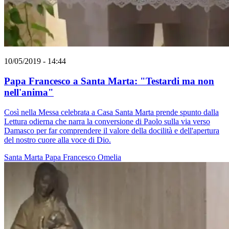
10/05/2019 - 14:44
Papa Francesco a Santa Marta: "Testardi ma non
nell'anima"
Così nella Messa celebrata a Casa Santa Marta prende spunto dalla
Lettura odierna che narra la conversione di Paolo sulla via verso
Damasco per far comprendere il valore della docilità e dell'apertura
del nostro cuore alla voce di Dio.
Santa Marta
Papa Francesco
Omelia