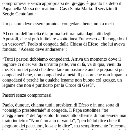
compromessi e senza appropriarsi del gregge: è quanto ha detto il
Papa nella Messa del mattino a Casa Santa Marta. Il servizio di
Sergio Centofanti:
Un pastore deve essere pronto a congedarsi bene, non a metà
Al centro dell’omelia è la prima Lettura tratta dagli atti degli
Apostoli, che si può intitolare - sottolinea Francesco - “Il congedo di
un vescovo”. Paolo si congeda dalla Chiesa di Efeso, che lui aveva
fondato. “Adesso deve andarsene”:
“Tutti i pastori dobbiamo congedarci. Arriva un momento dove il
Signore ci dice: vai da un’altra parte, vai di là, va di qua, vieni da
me. E uno dei passi che deve fare un pastore è anche prepararsi per
congedarsi bene, non congedarsi a metà. Il pastore che non impara a
congedarsi è perché ha qualche legame non buono col gregge, un
legame che non è purificato per la Croce di Gesù”.
Pastori senza compromessi
Paolo, dunque, chiama tutti i presbiteri di Efeso e in una sorta di
“consiglio presbiteriale” si congeda. Il Papa sottolinea “tre
atteggiamenti” dell’apostolo. Innanzitutto afferma di non essersi mai
tirato indietro: “Non è un atto di vanità”, “perché lui dice che è il
peggiore dei peccatori, lo sa e lo dice”, ma semplicemente “racconta