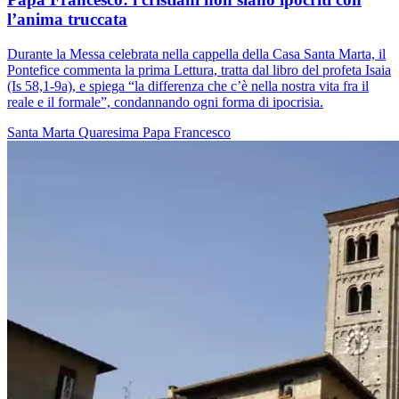
l’anima truccata
Durante la Messa celebrata nella cappella della Casa Santa Marta, il
Pontefice commenta la prima Lettura, tratta dal libro del profeta Isaia
(Is 58,1-9a), e spiega “la differenza che c’è nella nostra vita fra il
reale e il formale”, condannando ogni forma di ipocrisia.
Santa Marta
Quaresima
Papa Francesco