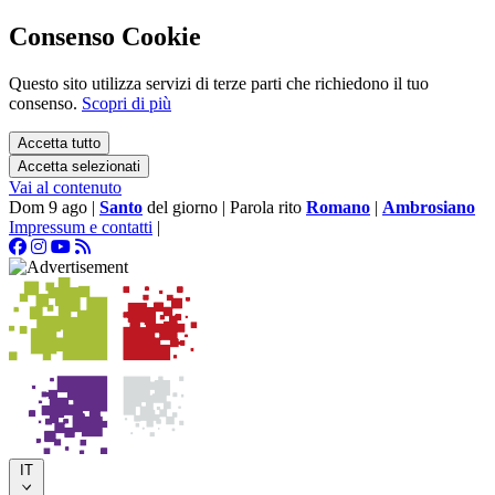
Consenso Cookie
Questo sito utilizza servizi di terze parti che richiedono il tuo
consenso.
Scopri di più
Accetta tutto
Accetta selezionati
Vai al contenuto
Dom 9 ago
|
Santo
del giorno
|
Parola rito
Romano
|
Ambrosiano
Impressum e contatti
|
IT