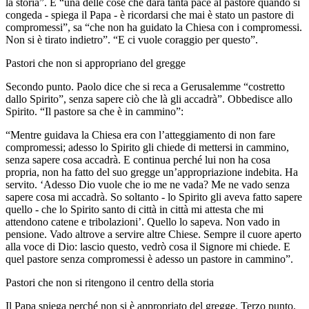
la storia”. E “una delle cose che darà tanta pace al pastore quando si
congeda - spiega il Papa - è ricordarsi che mai è stato un pastore di
compromessi”, sa “che non ha guidato la Chiesa con i compromessi.
Non si è tirato indietro”. “E ci vuole coraggio per questo”.
Pastori che non si appropriano del gregge
Secondo punto. Paolo dice che si reca a Gerusalemme “costretto
dallo Spirito”, senza sapere ciò che là gli accadrà”. Obbedisce allo
Spirito. “Il pastore sa che è in cammino”:
“Mentre guidava la Chiesa era con l’atteggiamento di non fare
compromessi; adesso lo Spirito gli chiede di mettersi in cammino,
senza sapere cosa accadrà. E continua perché lui non ha cosa
propria, non ha fatto del suo gregge un’appropriazione indebita. Ha
servito. ‘Adesso Dio vuole che io me ne vada? Me ne vado senza
sapere cosa mi accadrà. So soltanto - lo Spirito gli aveva fatto sapere
quello - che lo Spirito santo di città in città mi attesta che mi
attendono catene e tribolazioni’. Quello lo sapeva. Non vado in
pensione. Vado altrove a servire altre Chiese. Sempre il cuore aperto
alla voce di Dio: lascio questo, vedrò cosa il Signore mi chiede. E
quel pastore senza compromessi è adesso un pastore in cammino”.
Pastori che non si ritengono il centro della storia
Il Papa spiega perché non si è appropriato del gregge. Terzo punto.