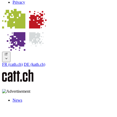
Privacy
IT
FR (cath.ch)
DE (kath.ch)
News