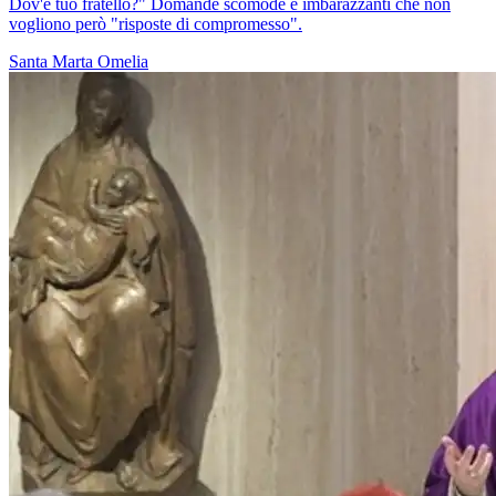
Dov'è tuo fratello?" Domande scomode e imbarazzanti che non
vogliono però "risposte di compromesso".
Santa Marta
Omelia