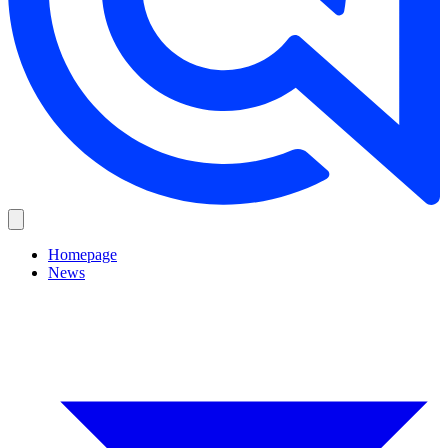
Homepage
News