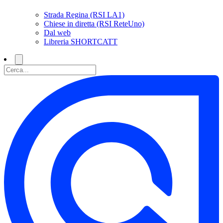
Strada Regina (RSI LA1)
Chiese in diretta (RSI ReteUno)
Dal web
Libreria SHORTCATT