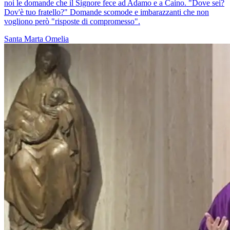
noi le domande che il Signore fece ad Adamo e a Caino. "Dove sei?
Dov'è tuo fratello?" Domande scomode e imbarazzanti che non
vogliono però "risposte di compromesso".
Santa Marta
Omelia