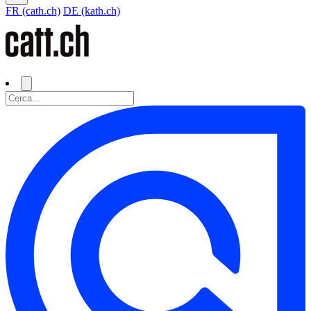
FR (cath.ch)
DE (kath.ch)