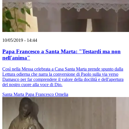
10/05/2019 - 14:44
Papa Francesco a Santa Marta: "Testardi ma non
nell'anima"
Così nella Messa celebrata a Casa Santa Marta prende spunto dalla
Lettura odierna che narra la conversione di Paolo sulla via verso
Damasco per far comprendere il valore della docilità e dell'apertura
del nostro cuore alla voce di Dio.
Santa Marta
Papa Francesco
Omelia