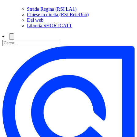
Strada Regina (RSI LA1)
Chiese in diretta (RSI ReteUno)
Dal web
Libreria SHORTCATT