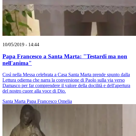
10/05/2019 - 14:44
Papa Francesco a Santa Marta: "Testardi ma non
nell'anima"
Così nella Messa celebrata a Casa Santa Marta prende spunto dalla
Lettura odierna che narra la conversione di Paolo sulla via verso
Damasco per far comprendere il valore della docilità e dell'apertura
del nostro cuore alla voce di Dio.
Santa Marta
Papa Francesco
Omelia