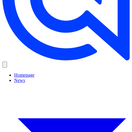
Homepage
News