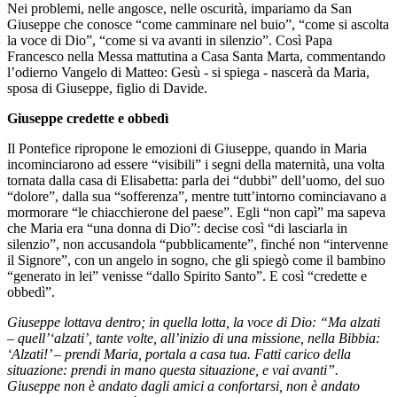
Nei problemi, nelle angosce, nelle oscurità, impariamo da San
Giuseppe che conosce “come camminare nel buio”, “come si ascolta
la voce di Dio”, “come si va avanti in silenzio”. Così Papa
Francesco nella Messa mattutina a Casa Santa Marta, commentando
l’odierno Vangelo di Matteo: Gesù - si spiega - nascerà da Maria,
sposa di Giuseppe, figlio di Davide.
Giuseppe credette e obbedì
Il Pontefice ripropone le emozioni di Giuseppe, quando in Maria
incominciarono ad essere “visibili” i segni della maternità, una volta
tornata dalla casa di Elisabetta: parla dei “dubbi” dell’uomo, del suo
“dolore”, dalla sua “sofferenza”, mentre tutt’intorno cominciavano a
mormorare “le chiacchierone del paese”. Egli “non capì” ma sapeva
che Maria era “una donna di Dio”: decise così “di lasciarla in
silenzio”, non accusandola “pubblicamente”, finché non “intervenne
il Signore”, con un angelo in sogno, che gli spiegò come il bambino
“generato in lei” venisse “dallo Spirito Santo”. E così “credette e
obbedì”.
Giuseppe lottava dentro; in quella lotta, la voce di Dio: “Ma alzati
– quell’‘alzati’, tante volte, all’inizio di una missione, nella Bibbia:
‘Alzati!’ – prendi Maria, portala a casa tua. Fatti carico della
situazione: prendi in mano questa situazione, e vai avanti”.
Giuseppe non è andato dagli amici a confortarsi, non è andato