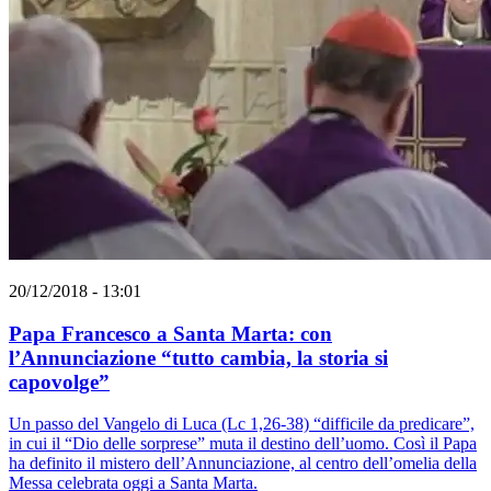
20/12/2018 - 13:01
Papa Francesco a Santa Marta: con
l’Annunciazione “tutto cambia, la storia si
capovolge”
Un passo del Vangelo di Luca (Lc 1,26-38) “difficile da predicare”,
in cui il “Dio delle sorprese” muta il destino dell’uomo. Così il Papa
ha definito il mistero dell’Annunciazione, al centro dell’omelia della
Messa celebrata oggi a Santa Marta.