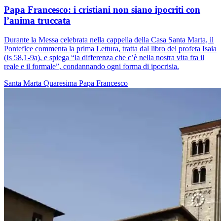
Papa Francesco: i cristiani non siano ipocriti con
l’anima truccata
Durante la Messa celebrata nella cappella della Casa Santa Marta, il
Pontefice commenta la prima Lettura, tratta dal libro del profeta Isaia
(Is 58,1-9a), e spiega “la differenza che c’è nella nostra vita fra il
reale e il formale”, condannando ogni forma di ipocrisia.
Santa Marta
Quaresima
Papa Francesco