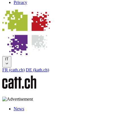
Privacy
IT
FR (cath.ch)
DE (kath.ch)
News