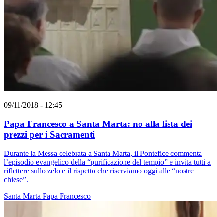
09/11/2018 - 12:45
Papa Francesco a Santa Marta: no alla lista dei
prezzi per i Sacramenti
Durante la Messa celebrata a Santa Marta, il Pontefice commenta
l’episodio evangelico della “purificazione del tempio” e invita tutti a
riflettere sullo zelo e il rispetto che riserviamo oggi alle “nostre
chiese”.
Santa Marta
Papa Francesco