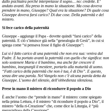
dallo psichiatra perché interpretasse il sogno… no: credette. E’
andato avanti. Ha preso in mano la situazione. Ma cosa doveva
prendere in mano, Giuseppe? Qual era la situazione? Di quale cosa
Giuseppe doveva farsi carico? Di due cose. Della paternità e del
mistero.
Si fece carico della paternità
Giuseppe - aggiunge il Papa - dovette quindi “farsi carico” della
paternità. E ciò s’intuisce già nella “genealogia di Gesù”, in cui si
spiega come “si pensava fosse il figlio di Giuseppe”:
Lui si è fatto carico di una paternità che non era sua: veniva dal
Padre. E ha portato avanti la paternità con quello che significa: non
solo sostenere Maria e il bambino, ma anche far crescere il
bambino, insegnargli il mestiere, portarlo alla maturità di uomo.
“Fatti carico della paternità che non è tua, è di Dio”. E questo,
senza dire una parola. Nel Vangelo non c’è alcuna parola detta da
Giuseppe. L’uomo del silenzio, dell’obbedienza silenziosa.
Prese in mano il mistero di ricondurre il popolo a Dio
È anche l’uomo che “prende in mano” il mistero: come spiegato
nella prima Lettura, è il mistero “di ricondurre il popolo a Dio”, il
mistero “della ri-Creazione” che, come dice la Liturgia, è “più
meravigliosa della Creazione”.