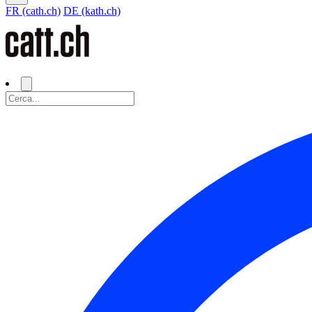
FR (cath.ch)
DE (kath.ch)