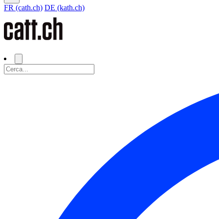
FR (cath.ch)
DE (kath.ch)