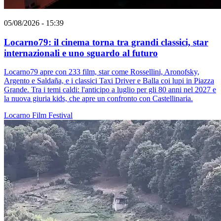
05/08/2026 - 15:39
Locarno79: il cinema torna tra grandi classici, star
internazionali e uno sguardo al futuro
Locarno79 apre con 233 film, star come Rossellini, Aronofsky,
Argento e Saldaña, e i classici Taxi Driver e Balla coi lupi in Piazza
Grande. Tra i temi caldi: l'anticipo a luglio per gli 80 anni nel 2027 e
la nuova giuria kids, che apre un confronto con Castellinaria.
Locarno
Film
Festival