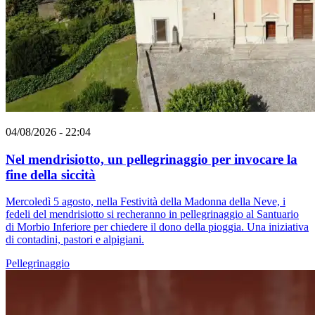
04/08/2026 - 22:04
Nel mendrisiotto, un pellegrinaggio per invocare la
fine della siccità
Mercoledì 5 agosto, nella Festività della Madonna della Neve, i
fedeli del mendrisiotto si recheranno in pellegrinaggio al Santuario
di Morbio Inferiore per chiedere il dono della pioggia. Una iniziativa
di contadini, pastori e alpigiani.
Pellegrinaggio