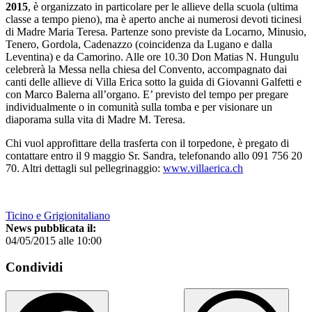
2015
, è organizzato in particolare per le allieve della scuola (ultima
classe a tempo pieno), ma è aperto anche ai numerosi devoti ticinesi
di Madre Maria Teresa. Partenze sono previste da Locarno, Minusio,
Tenero, Gordola, Cadenazzo (coincidenza da Lugano e dalla
Leventina) e da Camorino. Alle ore 10.30 Don Matias N. Hungulu
celebrerà la Messa nella chiesa del Convento, accompagnato dai
canti delle allieve di Villa Erica sotto la guida di Giovanni Galfetti e
con Marco Balerna all’organo. E’ previsto del tempo per pregare
individualmente o in comunità sulla tomba e per visionare un
diaporama sulla vita di Madre M. Teresa.
Chi vuol approfittare della trasferta con il torpedone, è pregato di
contattare entro il 9 maggio Sr. Sandra, telefonando allo 091 756 20
70. Altri dettagli sul pellegrinaggio:
www.villaerica.ch
Ticino e Grigionitaliano
News pubblicata il:
04/05/2015 alle 10:00
Condividi