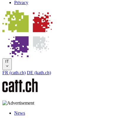
Privacy
IT
FR (cath.ch)
DE (kath.ch)
News