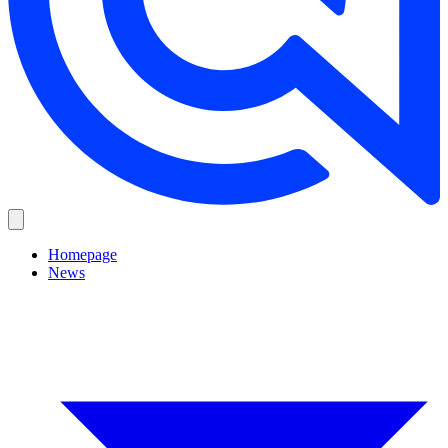
Homepage
News