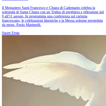
Il Monastero Santi Francesco e Chiara di Cademario celebra la
solennità di Santa Chiara con un Triduo di preghiera e riflessione dal
9 all'11 agosto. In programma una conferenza sul carisma
francescano, le celebrazioni liturgiche e la Messa solenne presieduta
da mons. Paolo Martinelli.
Suore
Festa