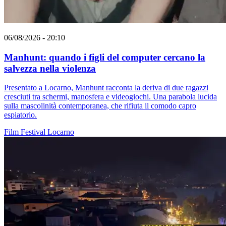
06/08/2026 - 20:10
Manhunt: quando i figli del computer cercano la
salvezza nella violenza
Presentato a Locarno, Manhunt racconta la deriva di due ragazzi
cresciuti tra schermi, manosfera e videogiochi. Una parabola lucida
sulla mascolinità contemporanea, che rifiuta il comodo capro
espiatorio.
Film
Festival
Locarno