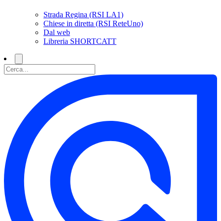
Strada Regina (RSI LA1)
Chiese in diretta (RSI ReteUno)
Dal web
Libreria SHORTCATT