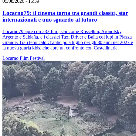
05/08/2026 - 15:39
Locarno79: il cinema torna tra grandi classici, star
internazionali e uno sguardo al futuro
Locarno79 apre con 233 film, star come Rossellini, Aronofsky,
Argento e Saldaña, e i classici Taxi Driver e Balla coi lupi in Piazza
Grande. Tra i temi caldi: l'anticipo a luglio per gli 80 anni nel 2027 e
la nuova giuria kids, che apre un confronto con Castellinaria.
Locarno
Film
Festival