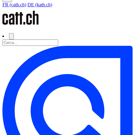
FR (cath.ch)
DE (kath.ch)