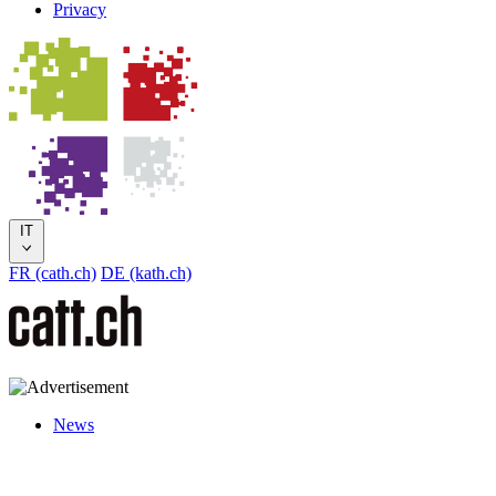
Privacy
IT
FR (cath.ch)
DE (kath.ch)
News