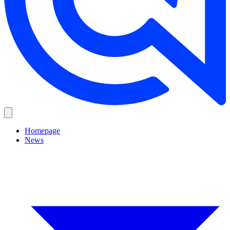
Homepage
News