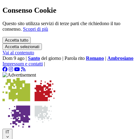
Consenso Cookie
Questo sito utilizza servizi di terze parti che richiedono il tuo
consenso.
Scopri di più
Accetta tutto
Accetta selezionati
Vai al contenuto
Dom 9 ago
|
Santo
del giorno
|
Parola rito
Romano
|
Ambrosiano
Impressum e contatti
|
IT