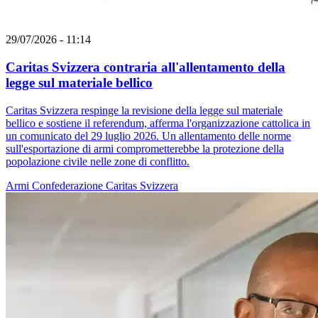
29/07/2026 - 11:14
Caritas Svizzera contraria all'allentamento della
legge sul materiale bellico
Caritas Svizzera respinge la revisione della legge sul materiale
bellico e sostiene il referendum, afferma l'organizzazione cattolica in
un comunicato del 29 luglio 2026. Un allentamento delle norme
sull'esportazione di armi comprometterebbe la protezione della
popolazione civile nelle zone di conflitto.
Armi
Confederazione
Caritas Svizzera