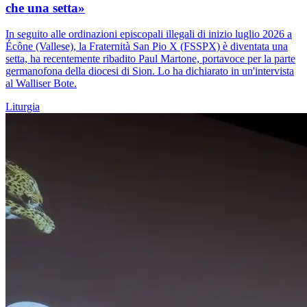
che una setta»
In seguito alle ordinazioni episcopali illegali di inizio luglio 2026 a
Écône (Vallese), la Fraternità San Pio X (FSSPX) è diventata una
setta, ha recentemente ribadito Paul Martone, portavoce per la parte
germanofona della diocesi di Sion. Lo ha dichiarato in un'intervista
al Walliser Bote.
Liturgia