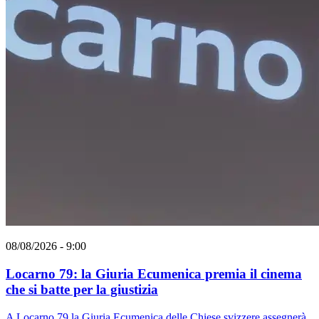
08/08/2026 - 9:00
Locarno 79: la Giuria Ecumenica premia il cinema
che si batte per la giustizia
A Locarno 79 la Giuria Ecumenica delle Chiese svizzere assegnerà