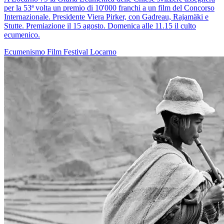
per la 53ª volta un premio di 10'000 franchi a un film del Concorso
Internazionale. Presidente Viera Pirker, con Gadreau, Rajamäki e
Stutte. Premiazione il 15 agosto. Domenica alle 11.15 il culto
ecumenico.
Ecumenismo
Film
Festival
Locarno