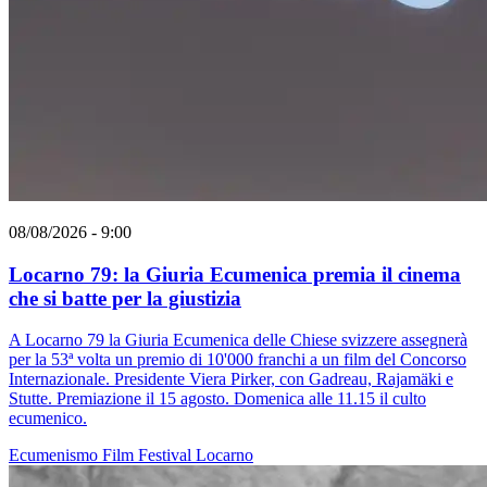
08/08/2026 - 9:00
Locarno 79: la Giuria Ecumenica premia il cinema
che si batte per la giustizia
A Locarno 79 la Giuria Ecumenica delle Chiese svizzere assegnerà
per la 53ª volta un premio di 10'000 franchi a un film del Concorso
Internazionale. Presidente Viera Pirker, con Gadreau, Rajamäki e
Stutte. Premiazione il 15 agosto. Domenica alle 11.15 il culto
ecumenico.
Ecumenismo
Film
Festival
Locarno