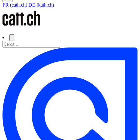
FR (cath.ch)
DE (kath.ch)