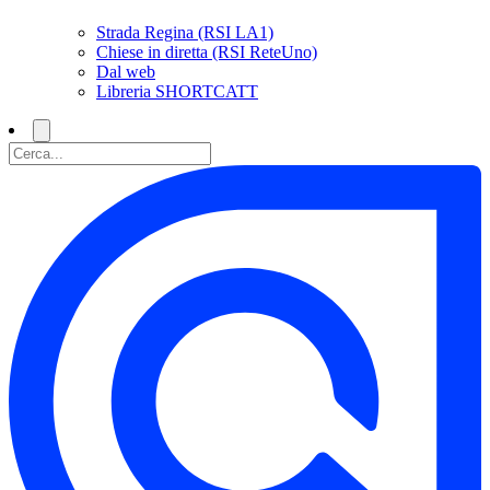
Strada Regina (RSI LA1)
Chiese in diretta (RSI ReteUno)
Dal web
Libreria SHORTCATT