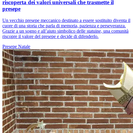
riscoperta dei valori universali che trasmette il
presepe
Un vecchio presepe meccanico destinato a essere sostituito diventa il
cuore di una storia che parla di memoria, pazienza e perseveranza.
Grazie a un sogno e all’aiuto simbolico delle statuine, una comunità
riscopre il valore del presepe e decide di difenderlo.
Presepe
Natale