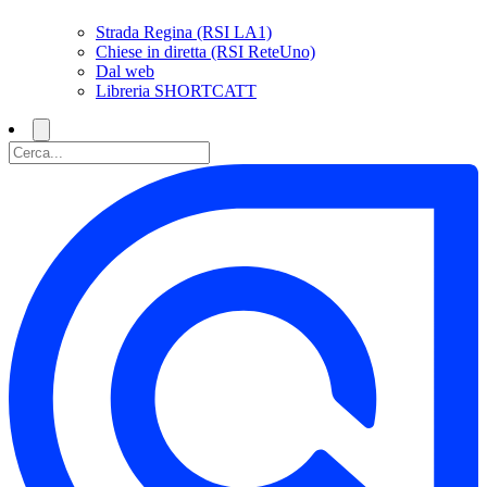
Strada Regina (RSI LA1)
Chiese in diretta (RSI ReteUno)
Dal web
Libreria SHORTCATT