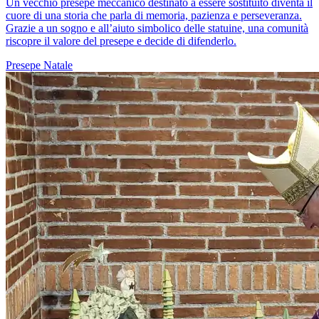
Un vecchio presepe meccanico destinato a essere sostituito diventa il
cuore di una storia che parla di memoria, pazienza e perseveranza.
Grazie a un sogno e all’aiuto simbolico delle statuine, una comunità
riscopre il valore del presepe e decide di difenderlo.
Presepe
Natale