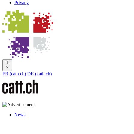
Privacy
IT
FR (cath.ch)
DE (kath.ch)
News