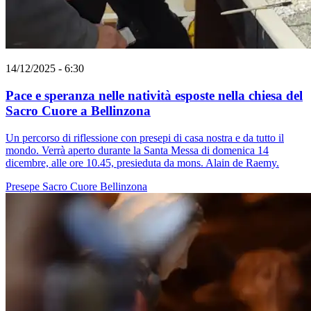
14/12/2025 - 6:30
Pace e speranza nelle natività esposte nella chiesa del
Sacro Cuore a Bellinzona
Un percorso di riflessione con presepi di casa nostra e da tutto il
mondo. Verrà aperto durante la Santa Messa di domenica 14
dicembre, alle ore 10.45, presieduta da mons. Alain de Raemy.
Presepe
Sacro Cuore
Bellinzona