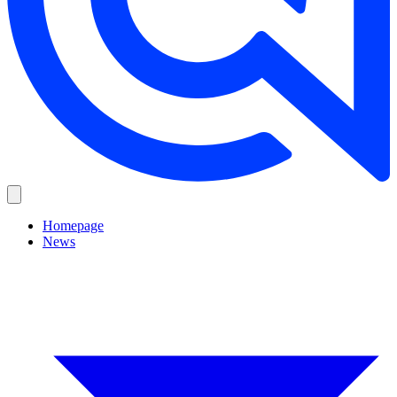
Homepage
News