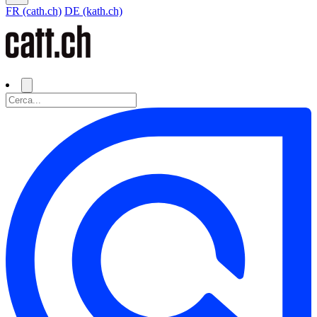
FR (cath.ch)
DE (kath.ch)