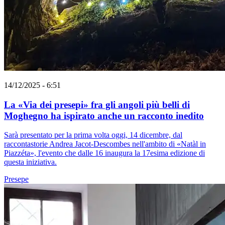
14/12/2025 - 6:51
La «Via dei presepi» fra gli angoli più belli di
Moghegno ha ispirato anche un racconto inedito
Sarà presentato per la prima volta oggi, 14 dicembre, dal
raccontastorie Andrea Jacot-Descombes nell'ambito di «Natàl in
Piazzéta», l'evento che dalle 16 inaugura la 17esima edizione di
questa iniziativa.
Presepe