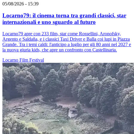
05/08/2026 - 15:39
Locarno79: il cinema torna tra grandi classici, star
internazionali e uno sguardo al futuro
Locarno79 apre con 233 film, star come Rossellini, Aronofsky,
Argento e Saldaña, e i classici Taxi Driver e Balla coi lupi in Piazza
Grande. Tra i temi caldi: l'anticipo a luglio per gli 80 anni nel 2027 e
la nuova giuria kids, che apre un confronto con Castellinaria.
Locarno
Film
Festival