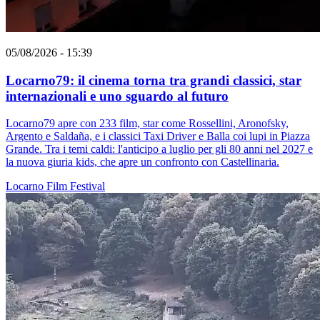
05/08/2026 - 15:39
Locarno79: il cinema torna tra grandi classici, star
internazionali e uno sguardo al futuro
Locarno79 apre con 233 film, star come Rossellini, Aronofsky,
Argento e Saldaña, e i classici Taxi Driver e Balla coi lupi in Piazza
Grande. Tra i temi caldi: l'anticipo a luglio per gli 80 anni nel 2027 e
la nuova giuria kids, che apre un confronto con Castellinaria.
Locarno
Film
Festival