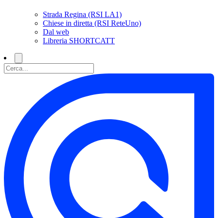
Strada Regina (RSI LA1)
Chiese in diretta (RSI ReteUno)
Dal web
Libreria SHORTCATT