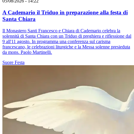
05/08/2026 - 14:22
A Cademario il Triduo in preparazione alla festa di
Santa Chiara
Il Monastero Santi Francesco e Chiara di Cademario celebra la
solennità di Santa Chiara con un Triduo di preghiera e riflessione dal
9 all'11 agosto. In programma una conferenza sul carisma
francescano, le celebrazioni liturgiche e la Messa solenne presieduta
da mons. Paolo Martinelli.
Suore
Festa