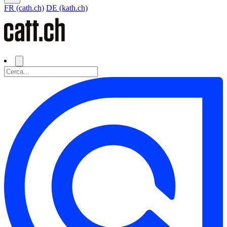
FR (cath.ch)
DE (kath.ch)