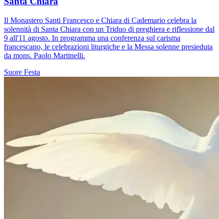
Santa Chiara
Il Monastero Santi Francesco e Chiara di Cademario celebra la
solennità di Santa Chiara con un Triduo di preghiera e riflessione dal
9 all'11 agosto. In programma una conferenza sul carisma
francescano, le celebrazioni liturgiche e la Messa solenne presieduta
da mons. Paolo Martinelli.
Suore
Festa