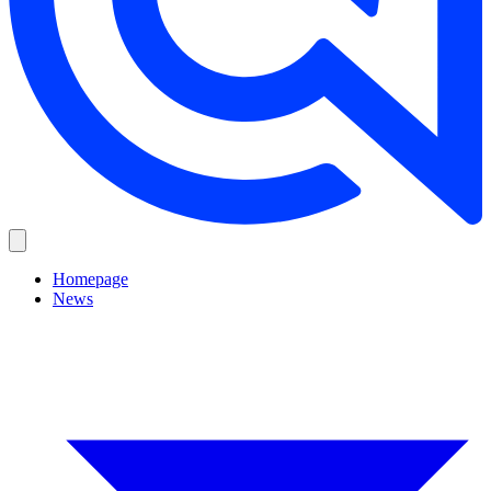
Homepage
News