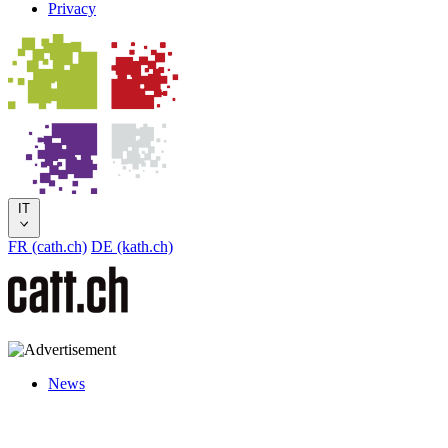
Privacy
IT
FR (cath.ch)
DE (kath.ch)
News