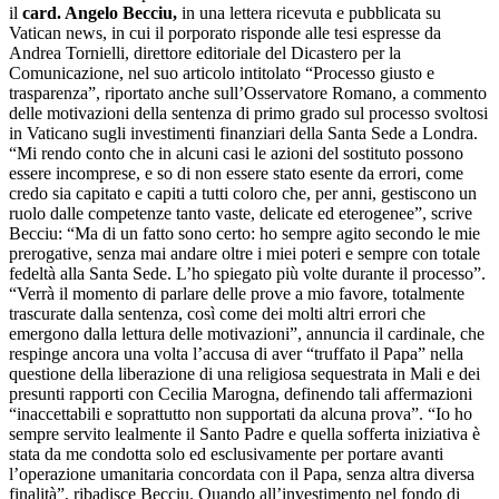
il
card. Angelo Becciu,
in una lettera ricevuta e pubblicata su
Vatican news, in cui il porporato risponde alle tesi espresse da
Andrea Tornielli, direttore editoriale del Dicastero per la
Comunicazione, nel suo articolo intitolato “Processo giusto e
trasparenza”, riportato anche sull’Osservatore Romano, a commento
delle motivazioni della sentenza di primo grado sul processo svoltosi
in Vaticano sugli investimenti finanziari della Santa Sede a Londra.
“Mi rendo conto che in alcuni casi le azioni del sostituto possono
essere incomprese, e so di non essere stato esente da errori, come
credo sia capitato e capiti a tutti coloro che, per anni, gestiscono un
ruolo dalle competenze tanto vaste, delicate ed eterogenee”, scrive
Becciu: “Ma di un fatto sono certo: ho sempre agito secondo le mie
prerogative, senza mai andare oltre i miei poteri e sempre con totale
fedeltà alla Santa Sede. L’ho spiegato più volte durante il processo”.
“Verrà il momento di parlare delle prove a mio favore, totalmente
trascurate dalla sentenza, così come dei molti altri errori che
emergono dalla lettura delle motivazioni”, annuncia il cardinale, che
respinge ancora una volta l’accusa di aver “truffato il Papa” nella
questione della liberazione di una religiosa sequestrata in Mali e dei
presunti rapporti con Cecilia Marogna, definendo tali affermazioni
“inaccettabili e soprattutto non supportati da alcuna prova”. “Io ho
sempre servito lealmente il Santo Padre e quella sofferta iniziativa è
stata da me condotta solo ed esclusivamente per portare avanti
l’operazione umanitaria concordata con il Papa, senza altra diversa
finalità”, ribadisce Becciu. Quando all’investimento nel fondo di