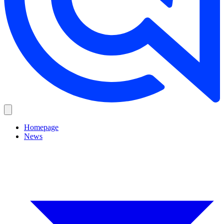
Homepage
News