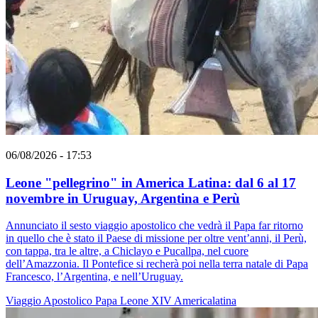
06/08/2026 - 17:53
Leone "pellegrino" in America Latina: dal 6 al 17
novembre in Uruguay, Argentina e Perù
Annunciato il sesto viaggio apostolico che vedrà il Papa far ritorno
in quello che è stato il Paese di missione per oltre vent’anni, il Perù,
con tappa, tra le altre, a Chiclayo e Pucallpa, nel cuore
dell’Amazzonia. Il Pontefice si recherà poi nella terra natale di Papa
Francesco, l’Argentina, e nell’Uruguay.
Viaggio Apostolico
Papa Leone XIV
Americalatina