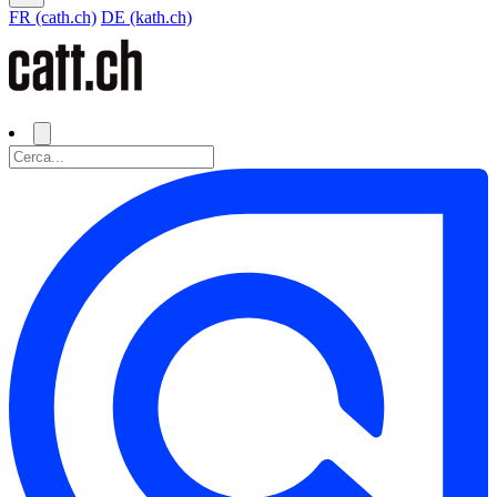
FR (cath.ch)
DE (kath.ch)