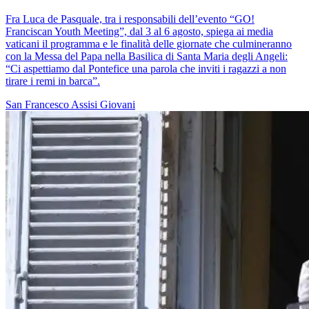
Fra Luca de Pasquale, tra i responsabili dell’evento “GO!
Franciscan Youth Meeting”, dal 3 al 6 agosto, spiega ai media
vaticani il programma e le finalità delle giornate che culmineranno
con la Messa del Papa nella Basilica di Santa Maria degli Angeli:
“Ci aspettiamo dal Pontefice una parola che inviti i ragazzi a non
tirare i remi in barca”.
San Francesco
Assisi
Giovani