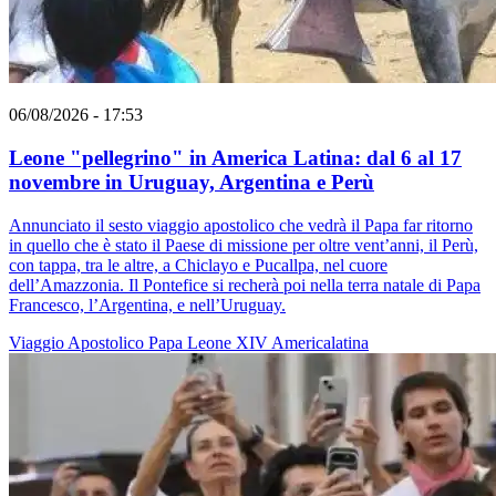
06/08/2026 - 17:53
Leone "pellegrino" in America Latina: dal 6 al 17
novembre in Uruguay, Argentina e Perù
Annunciato il sesto viaggio apostolico che vedrà il Papa far ritorno
in quello che è stato il Paese di missione per oltre vent’anni, il Perù,
con tappa, tra le altre, a Chiclayo e Pucallpa, nel cuore
dell’Amazzonia. Il Pontefice si recherà poi nella terra natale di Papa
Francesco, l’Argentina, e nell’Uruguay.
Viaggio Apostolico
Papa Leone XIV
Americalatina