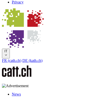
Privacy
IT
FR (cath.ch)
DE (kath.ch)
News