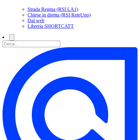
Strada Regina (RSI LA1)
Chiese in diretta (RSI ReteUno)
Dal web
Libreria SHORTCATT