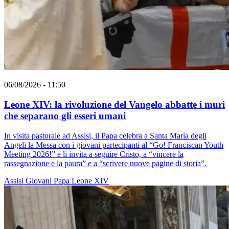
06/08/2026 - 11:50
Leone XIV: la rivoluzione del Vangelo abbatte i muri
che separano gli esseri umani
In visita pastorale ad Assisi, il Papa celebra a Santa Maria degli
Angeli la Messa con i giovani partecipanti al “Go! Franciscan Youth
Meeting 2026!” e li invita a seguire Cristo, a “vincere la
rassegnazione e la paura” e a “scrivere nuove pagine di storia”.
Assisi
Giovani
Papa Leone XIV