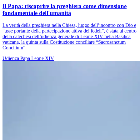
Il Papa: riscoprire la preghiera come dimensione
fondamentale dell'umanità
La verità della preghiera nella Chiesa, luogo dell’incontro con Dio e
“asse portante della partecipazione attiva dei fedeli”, è stata al centro
della catechesi dell’udienza generale di Leone XIV nella Basilica
vaticana, la quinta sulla Costituzione conciliare “Sacrosanctum
Concilium”.
Udienza
Papa Leone XIV