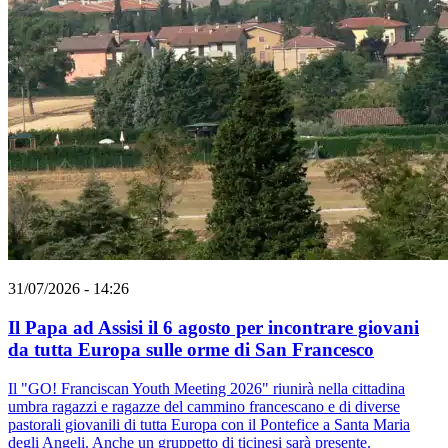
31/07/2026 - 14:26
Il Papa ad Assisi il 6 agosto per incontrare giovani
da tutta Europa sulle orme di San Francesco
Il "GO! Franciscan Youth Meeting 2026" riunirà nella cittadina
umbra ragazzi e ragazze del cammino francescano e di diverse
pastorali giovanili di tutta Europa con il Pontefice a Santa Maria
degli Angeli. Anche un gruppetto di ticinesi sarà presente.