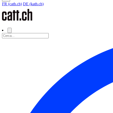
FR (cath.ch)
DE (kath.ch)