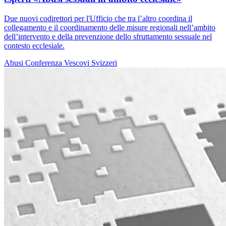
Due nuovi codirettori per l'Ufficio che tra l’altro coordina il
collegamento e il coordinamento delle misure regionali nell’ambito
dell’intervento e della prevenzione dello sfruttamento sessuale nel
contesto ecclesiale.
Abusi
Conferenza Vescovi Svizzeri