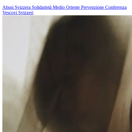
Abusi
Svizzera
Solidarietà
Medio Oriente
Prevenzione
Conferenza
Vescovi Svizzeri