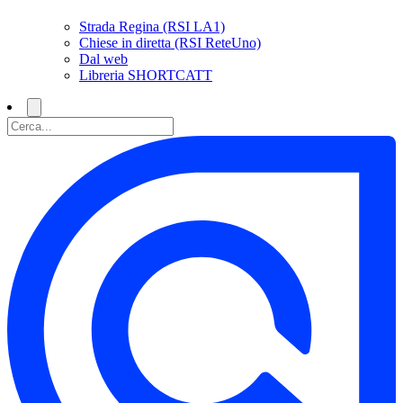
Strada Regina (RSI LA1)
Chiese in diretta (RSI ReteUno)
Dal web
Libreria SHORTCATT