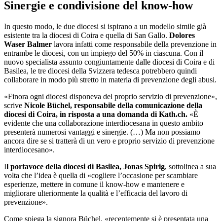
Sinergie e condivisione del know-how
In questo modo, le due diocesi si ispirano a un modello simile già
esistente tra la diocesi di Coira e quella di San Gallo.
Dolores
Waser Balmer
lavora infatti come responsabile della prevenzione in
entrambe le diocesi, con un impiego del 50% in ciascuna. Con il
nuovo specialista assunto congiuntamente dalle diocesi di Coira e di
Basilea, le tre diocesi della Svizzera tedesca potrebbero quindi
collaborare in modo più stretto in materia di prevenzione degli abusi.
«Finora ogni diocesi disponeva del proprio servizio di prevenzione»,
scrive
Nicole Büchel, responsabile della comunicazione della
diocesi di Coira, in risposta a una domanda di Kath.ch.
«È
evidente che una collaborazione interdiocesana in questo ambito
presenterà numerosi vantaggi e sinergie. (…) Ma non possiamo
ancora dire se si tratterà di un vero e proprio servizio di prevenzione
interdiocesano».
I
l portavoce della diocesi di Basilea, Jonas Spirig
, sottolinea a sua
volta che l’idea è quella di «cogliere l’occasione per scambiare
esperienze, mettere in comune il know-how e mantenere e
migliorare ulteriormente la qualità e l’efficacia del lavoro di
prevenzione».
Come spiega la signora Büchel, «recentemente si è presentata una