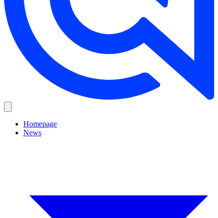
Homepage
News