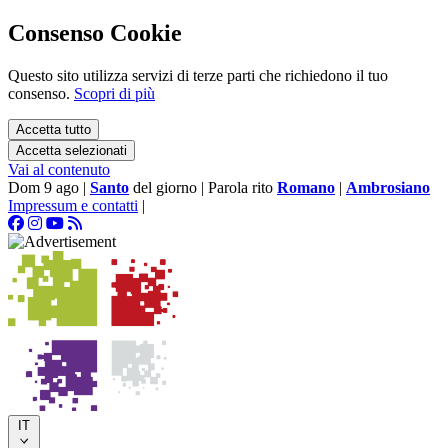
Consenso Cookie
Questo sito utilizza servizi di terze parti che richiedono il tuo
consenso.
Scopri di più
Accetta tutto
Accetta selezionati
Vai al contenuto
Dom 9 ago
|
Santo
del giorno
|
Parola rito
Romano
|
Ambrosiano
Impressum e contatti
|
IT