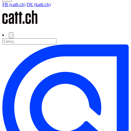
FR (cath.ch)
DE (kath.ch)