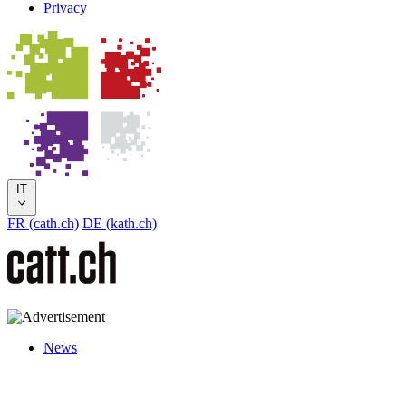
Privacy
IT
FR (cath.ch)
DE (kath.ch)
News