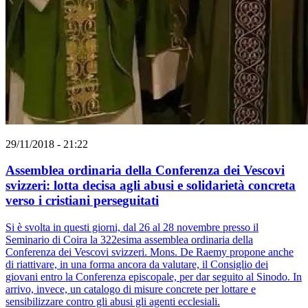
29/11/2018 - 21:22
Assemblea ordinaria della Conferenza dei Vescovi
svizzeri: lotta decisa agli abusi e solidarietà concreta
verso i cristiani perseguitati
Si è svolta in questi giorni, dal 26 al 28 novembre presso il
Seminario di Coira la 322esima assemblea ordinaria della
Conferenza dei Vescovi svizzeri. Mons. De Raemy propone anche
di riattivare, in una forma ancora da valutare, il Consiglio dei
giovani entro la Conferenza episcopale, per dar seguito al Sinodo. In
arrivo, invece, un catalogo di misure concrete per lottare e
sensibilizzare contro gli abusi gli agenti ecclesiali.