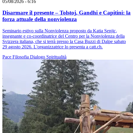
05/08/2026 - 6:16
Disarmare il presente – Tolstoj, Gandhi e Capitini: la
forza attuale della nonviolenza
Seminario estivo sulla Nonviolenza proposto da Katia Senjic,
insegnante e co-coordinatrice del Centro per la Nonviolenza della
Svizzera italiana, che si terrà presso la Casa Buzzi di Dalpe sabato
29 agosto 2026. L'organizzatrice lo presenta a catt.ch.
Pace
Filosofia
Dialogo
Spiritualità