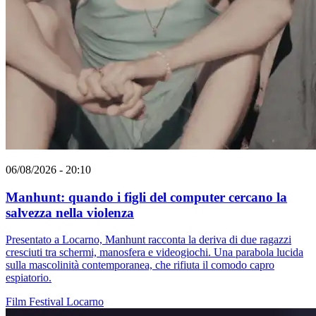
06/08/2026 - 20:10
Manhunt: quando i figli del computer cercano la
salvezza nella violenza
Presentato a Locarno, Manhunt racconta la deriva di due ragazzi
cresciuti tra schermi, manosfera e videogiochi. Una parabola lucida
sulla mascolinità contemporanea, che rifiuta il comodo capro
espiatorio.
Film
Festival
Locarno