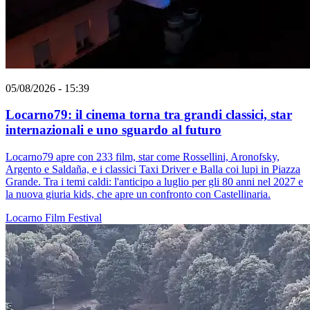
05/08/2026 - 15:39
Locarno79: il cinema torna tra grandi classici, star
internazionali e uno sguardo al futuro
Locarno79 apre con 233 film, star come Rossellini, Aronofsky,
Argento e Saldaña, e i classici Taxi Driver e Balla coi lupi in Piazza
Grande. Tra i temi caldi: l'anticipo a luglio per gli 80 anni nel 2027 e
la nuova giuria kids, che apre un confronto con Castellinaria.
Locarno
Film
Festival