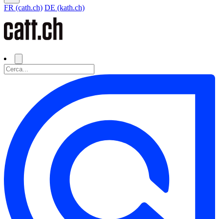
FR (cath.ch)
DE (kath.ch)