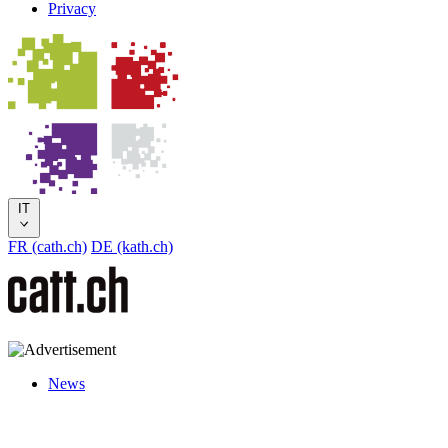
Privacy
IT
FR (cath.ch)
DE (kath.ch)
News