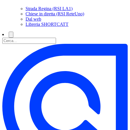
Strada Regina (RSI LA1)
Chiese in diretta (RSI ReteUno)
Dal web
Libreria SHORTCATT