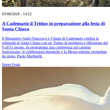
05/08/2026 - 14:22
A Cademario il Triduo in preparazione alla festa di
Santa Chiara
Il Monastero Santi Francesco e Chiara di Cademario celebra la
solennità di Santa Chiara con un Triduo di preghiera e riflessione dal
9 all'11 agosto. In programma una conferenza sul carisma
francescano, le celebrazioni liturgiche e la Messa solenne presieduta
da mons. Paolo Martinelli.
Suore
Festa