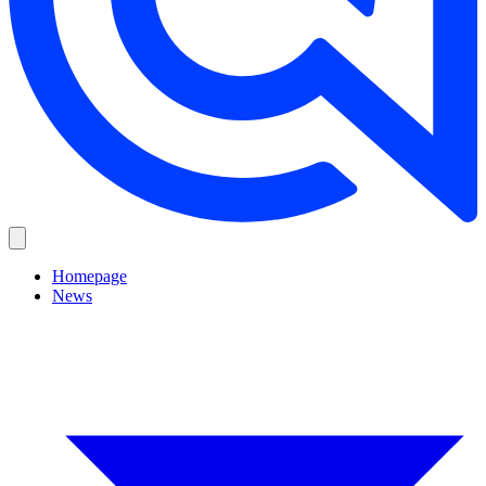
Homepage
News