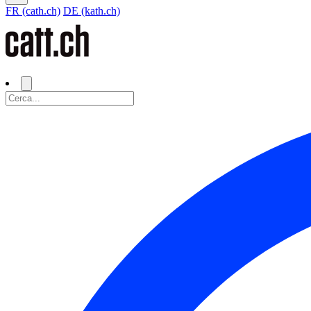
FR (cath.ch)
DE (kath.ch)