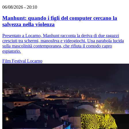
06/08/2026 - 20:10
Manhunt: quando i figli del computer cercano la
salvezza nella violenza
Presentato a Locarno, Manhunt racconta la deriva di due ragazzi
cresciuti tra schermi, manosfera e videogiochi. Una parabola lucida
sulla mascolinità contemporanea, che rifiuta il comodo capro
espiatorio.
Film
Festival
Locarno