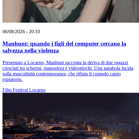
06/08/2026 - 20:10
Manhunt: quando i figli del computer cercano la
salvezza nella violenza
Presentato a Locarno, Manhunt racconta la deriva di due ragazzi
cresciuti tra schermi, manosfera e videogiochi. Una parabola lucida
sulla mascolinità contemporanea, che rifiuta il comodo capro
espiatorio.
Film
Festival
Locarno