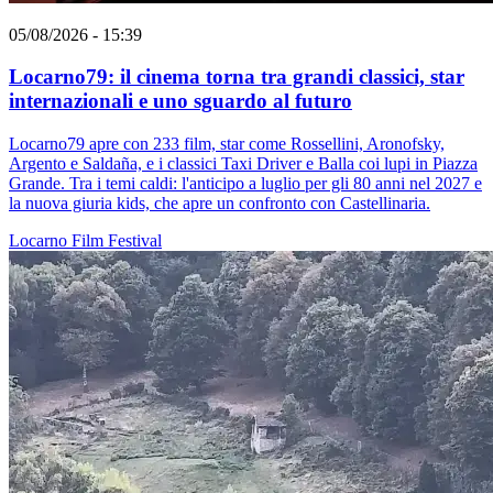
05/08/2026 - 15:39
Locarno79: il cinema torna tra grandi classici, star
internazionali e uno sguardo al futuro
Locarno79 apre con 233 film, star come Rossellini, Aronofsky,
Argento e Saldaña, e i classici Taxi Driver e Balla coi lupi in Piazza
Grande. Tra i temi caldi: l'anticipo a luglio per gli 80 anni nel 2027 e
la nuova giuria kids, che apre un confronto con Castellinaria.
Locarno
Film
Festival