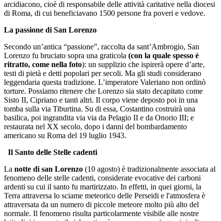
arcidiacono, cioè di responsabile delle attività caritative nella diocesi
di Roma, di cui beneficiavano 1500 persone fra poveri e vedove.
La passione di San Lorenzo
Secondo un’antica “passione”, raccolta da sant’Ambrogio, San
Lorenzo fu bruciato sopra una graticola
(con la quale spesso è
ritratto, come nella foto
): un supplizio che ispirerà opere d’arte,
testi di pietà e detti popolari per secoli. Ma gli studi considerano
leggendaria questa tradizione. L’imperatore Valeriano non ordinò
torture. Possiamo ritenere che Lorenzo sia stato decapitato come
Sisto II, Cipriano e tanti altri. Il corpo viene deposto poi in una
tomba sulla via Tiburtina. Su di essa, Costantino costruirà una
basilica, poi ingrandita via via da Pelagio II e da Onorio III; e
restaurata nel XX secolo, dopo i danni del bombardamento
americano su Roma del 19 luglio 1943.
Il Santo delle Stelle cadenti
La
notte di san Lorenzo
(10 agosto) è tradizionalmente associata al
fenomeno delle stelle cadenti, considerate evocative dei carboni
ardenti su cui il santo fu martirizzato. In effetti, in quei giorni, la
Terra attraversa lo sciame meteorico delle Perseidi e l'atmosfera è
attraversata da un numero di piccole meteore molto più alto del
normale. Il fenomeno risulta particolarmente visibile alle nostre