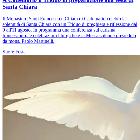
Santa Chiara
Il Monastero Santi Francesco e Chiara di Cademario celebra la
solennità di Santa Chiara con un Triduo di preghiera e riflessione dal
9 all'11 agosto. In programma una conferenza sul carisma
francescano, le celebrazioni liturgiche e la Messa solenne presieduta
da mons. Paolo Martinelli.
Suore
Festa