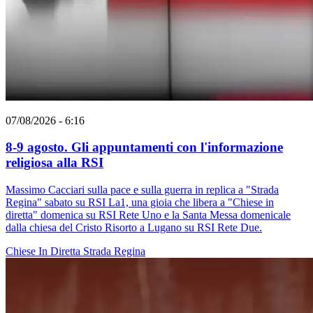
07/08/2026 - 6:16
8-9 agosto. Gli appuntamenti con l'informazione
religiosa alla RSI
Massimo Cacciari sulla pace e sulla guerra in replica a "Strada
Regina" sabato su RSI La1, una gioia che libera a "Chiese in
diretta" domenica su RSI Rete Uno e la Santa Messa domenicale
dalla chiesa del Cristo Risorto a Lugano su RSI Rete Due.
Chiese In Diretta
Strada Regina