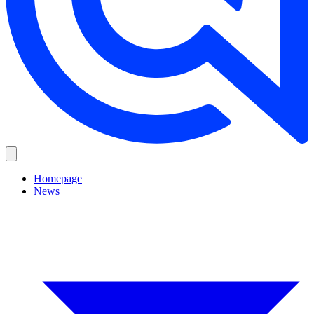
Homepage
News