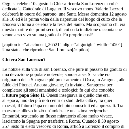
Oggi si celebra 10 agosto la Chiesa ricorda San Lorenzo a cui è
dedicata la Cattedrale di Lugano. Il vescovo mons. Valerio Lazzeri
celebrerà in onore del patrono una Santa Messa domenica 12 agosto
alle 10 ed è la prima volta dalla riapertura del luogo di culto che la
Diocesi vi torna a celebrare la festa del Santo. Ma scopriamo chi era
questo martire dei primi secoli, di cui certa tradizione racconta che
venne arso vivo su una graticola. Fu proprio così?
[caption id="attachment_26521" align="alignright" width="450"]
Una statua che riproduce San Lorenzo[/caption]
Chi era San Lorenzo?
Le notizie sulla vita di san Lorenzo, che pure in passato ha goduto di
una devozione popolare notevole, sono scarse. Si sa che era
originario della Spagna e più precisamente di Osca, in Aragona, alle
falde dei Pirenei. Ancora giovane, fu inviato a Saragozza per
completare gli studi umanistici e teologici; fu qui che conobbe
il
futuro papa Sisto II
. Questi insegnava in quello che era,
all'epoca, uno dei più noti centri di studi della città e, tra quei
maestri, il futuro Papa era uno dei più conosciuti ed apprezzati. Tra
maestro e allievo iniziò un'amicizia e una stima reciproche.
Entrambi, seguendo un flusso migratorio allora molto vivace,
lasciarono la Spagna per trasferirsi a Roma. Quando il 30 agosto
257 Sisto fu eletto vescovo di Roma, affidò a Lorenzo il compito di