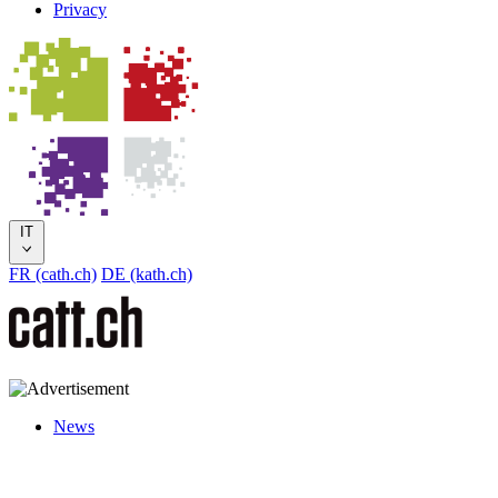
Privacy
IT
FR (cath.ch)
DE (kath.ch)
News