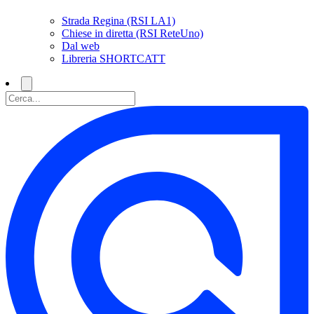
Strada Regina (RSI LA1)
Chiese in diretta (RSI ReteUno)
Dal web
Libreria SHORTCATT