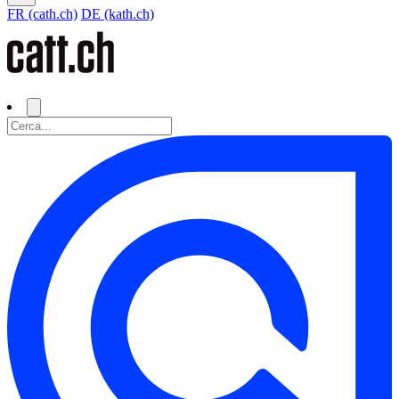
FR (cath.ch)
DE (kath.ch)