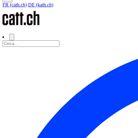
FR (cath.ch)
DE (kath.ch)