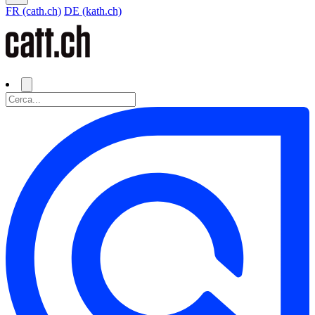
FR (cath.ch)
DE (kath.ch)