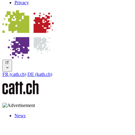
Privacy
IT
FR (cath.ch)
DE (kath.ch)
News