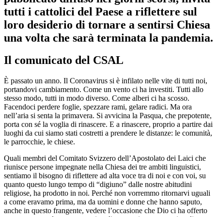
tutti i cattolici del Paese a riflettere sul
loro desiderio di tornare a sentirsi Chiesa
una volta che sarà terminata la pandemia.
Il comunicato del CSAL
È passato un anno. Il Coronavirus si è infilato nelle vite di tutti noi,
portandovi cambiamento. Come un vento ci ha investiti. Tutti allo
stesso modo, tutti in modo diverso. Come alberi ci ha scosso.
Facendoci perdere foglie, spezzare rami, gelare radici. Ma ora
nell’aria si senta la primavera. Si avvicina la Pasqua, che prepotente,
porta con sé la voglia di rinascere. E a rinascere, proprio a partire dai
luoghi da cui siamo stati costretti a prendere le distanze: le comunità,
le parrocchie, le chiese.
Quali membri del Comitato Svizzero dell’Apostolato dei Laici che
riunisce persone impegnate nella Chiesa dei tre ambiti linguistici,
sentiamo il bisogno di riflettere ad alta voce tra di noi e con voi, su
quanto questo lungo tempo di “digiuno” dalle nostre abitudini
religiose, ha prodotto in noi. Perché non vorremmo ritornarvi uguali
a come eravamo prima, ma da uomini e donne che hanno saputo,
anche in questo frangente, vedere l’occasione che Dio ci ha offerto