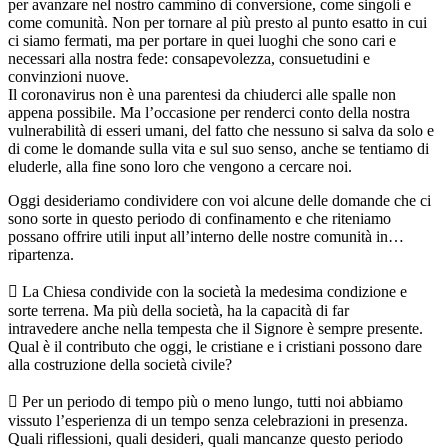
per avanzare nel nostro cammino di conversione, come singoli e
come comunità. Non per tornare al più presto al punto esatto in cui
ci siamo fermati, ma per portare in quei luoghi che sono cari e
necessari alla nostra fede: consapevolezza, consuetudini e
convinzioni nuove.
Il coronavirus non è una parentesi da chiuderci alle spalle non
appena possibile. Ma l’occasione per renderci conto della nostra
vulnerabilità di esseri umani, del fatto che nessuno si salva da solo e
di come le domande sulla vita e sul suo senso, anche se tentiamo di
eluderle, alla fine sono loro che vengono a cercare noi.
Oggi desideriamo condividere con voi alcune delle domande che ci
sono sorte in questo periodo di confinamento e che riteniamo
possano offrire utili input all’interno delle nostre comunità in…
ripartenza.
 La Chiesa condivide con la società la medesima condizione e
sorte terrena. Ma più della società, ha la capacità di far
intravedere anche nella tempesta che il Signore è sempre presente.
Qual è il contributo che oggi, le cristiane e i cristiani possono dare
alla costruzione della società civile?
 Per un periodo di tempo più o meno lungo, tutti noi abbiamo
vissuto l’esperienza di un tempo senza celebrazioni in presenza.
Quali riflessioni, quali desideri, quali mancanze questo periodo