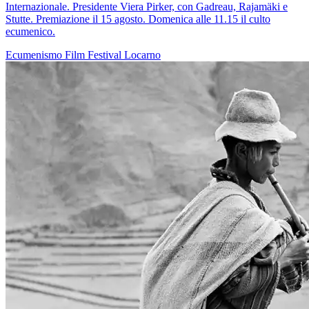
Internazionale. Presidente Viera Pirker, con Gadreau, Rajamäki e
Stutte. Premiazione il 15 agosto. Domenica alle 11.15 il culto
ecumenico.
Ecumenismo
Film
Festival
Locarno