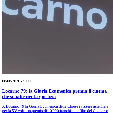
08/08/2026 - 9:00
Locarno 79: la Giuria Ecumenica premia il cinema
che si batte per la giustizia
A Locarno 79 la Giuria Ecumenica delle Chiese svizzere assegnerà
per la 53ª volta un premio di 10'000 franchi a un film del Concorso