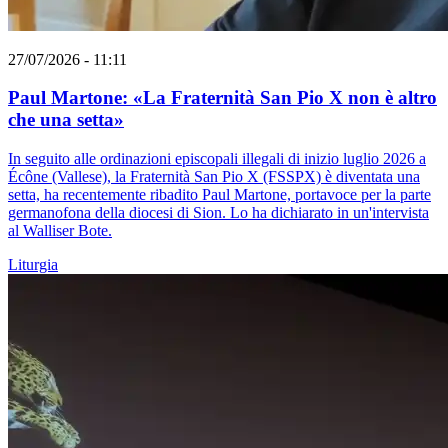
27/07/2026 - 11:11
Paul Martone: «La Fraternità San Pio X non è altro
che una setta»
In seguito alle ordinazioni episcopali illegali di inizio luglio 2026 a
Écône (Vallese), la Fraternità San Pio X (FSSPX) è diventata una
setta, ha recentemente ribadito Paul Martone, portavoce per la parte
germanofona della diocesi di Sion. Lo ha dichiarato in un'intervista
al Walliser Bote.
Liturgia