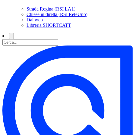
Strada Regina (RSI LA1)
Chiese in diretta (RSI ReteUno)
Dal web
Libreria SHORTCATT