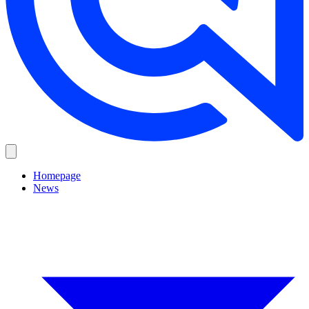
Homepage
News