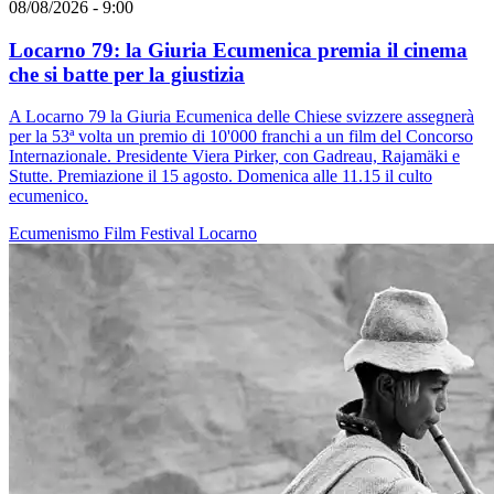
08/08/2026 - 9:00
Locarno 79: la Giuria Ecumenica premia il cinema
che si batte per la giustizia
A Locarno 79 la Giuria Ecumenica delle Chiese svizzere assegnerà
per la 53ª volta un premio di 10'000 franchi a un film del Concorso
Internazionale. Presidente Viera Pirker, con Gadreau, Rajamäki e
Stutte. Premiazione il 15 agosto. Domenica alle 11.15 il culto
ecumenico.
Ecumenismo
Film
Festival
Locarno