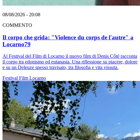
08/08/2026 - 20:08
COMMENTO
Il corpo che grida: "Violence du corps de l'autre" a
Locarno79
Al Festival del Film di Locarno il nuovo film di Denis Côté racconta
il corpo tra edonismo ed eutanasia. Una riflessione su piacere, dolore
e su un Deleuze spesso travisato, tra filosofia e vita vissuta.
Festival
Film
Locarno