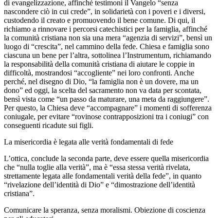
di evangelizzazione, affinché testimoni il Vangelo “senza
nascondere ciò in cui crede”, in solidarietà con i poveri e i diversi,
custodendo il creato e promuovendo il bene comune. Di qui, il
richiamo a rinnovare i percorsi catechistici per la famiglia, affinché
la comunità cristiana non sia una mera “agenzia di servizi”, bensì un
luogo di “crescita”, nel cammino della fede. Chiesa e famiglia sono
ciascuna un bene per l’altra, sottolinea l’Instrumentum, richiamando
la responsabilità della comunità cristiana di aiutare le coppie in
difficoltà, mostrandosi “accogliente” nei loro confronti. Anche
perché, nel disegno di Dio, “la famiglia non è un dovere, ma un
dono” ed oggi, la scelta del sacramento non va data per scontata,
bensì vista come “un passo da maturare, una meta da raggiungere”.
Per questo, la Chiesa deve “accompagnare” i momenti di sofferenza
coniugale, per evitare “rovinose contrapposizioni tra i coniugi” con
conseguenti ricadute sui figli.
La misericordia è legata alle verità fondamentali di fede
L’ottica, conclude la seconda parte, deve essere quella misericordia
che “nulla toglie alla verità”, ma è “essa stessa verità rivelata,
strettamente legata alle fondamentali verità della fede”, in quanto
“rivelazione dell’identità di Dio” e “dimostrazione dell’identità
cristiana”.
Comunicare la speranza, senza moralismi. Obiezione di coscienza