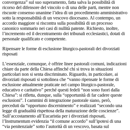
convergenza” sul suo superamento, fatta salva la possibilità di
ricorso del difensore del vincolo o di una delle parti, mentre non
riscuote consenso unanime l’idea di un procedimento amministrativo
sotto la responsabilità di un vescovo diocesano. Al contempo, un
accordo maggiore si riscontra sulla possibilità di un processo
canonico sommario nei casi di nullità patente. Richiesto, inoltre,
l’incremento ed il decentramento dei tribunali ecclesiastici, dotati di
personale qualificato e competente.
Ripensare le forme di esclusione liturgico-pastorali dei divorziati
risposati
L’essenziale, comunque, è offrire linee pastorali comuni, indicazioni
chiare da parte della Chiesa affinché chi si trova in situazioni
particolari non si senta discriminato. Riguardo, in particolare, ai
divorziati risposati si sottolinea che “vanno ripensate le forme di
esclusione attualmente praticate nel campo liturgico-pastorale,
educativo e caritativo” perché questi fedeli “non sono fuori dalla
Chiesa”: si rifletta, dunque, sulla “opportunità di far cadere queste
esclusioni”. I cammini di integrazione pastorale siano, però,
preceduti da “opportuno discernimento” e realizzati “secondo una
legge di gradualità rispettosa della maturazione delle coscienze”.
Sull’accostamento all’Eucaristia per i divorziati risposati,
l’Instrumentum evidenzia “il comune accordo” sull’ipotesi di una
“via penitenziale” sotto l’autorità di un vescovo, basata sul