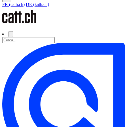
FR (cath.ch)
DE (kath.ch)