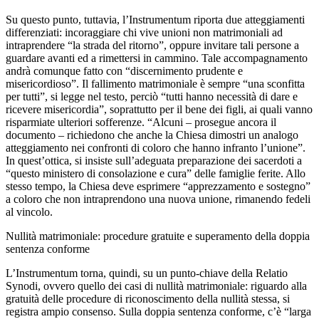
Su questo punto, tuttavia, l’Instrumentum riporta due atteggiamenti
differenziati: incoraggiare chi vive unioni non matrimoniali ad
intraprendere “la strada del ritorno”, oppure invitare tali persone a
guardare avanti ed a rimettersi in cammino. Tale accompagnamento
andrà comunque fatto con “discernimento prudente e
misericordioso”. Il fallimento matrimoniale è sempre “una sconfitta
per tutti”, si legge nel testo, perciò “tutti hanno necessità di dare e
ricevere misericordia”, soprattutto per il bene dei figli, ai quali vanno
risparmiate ulteriori sofferenze. “Alcuni – prosegue ancora il
documento – richiedono che anche la Chiesa dimostri un analogo
atteggiamento nei confronti di coloro che hanno infranto l’unione”.
In quest’ottica, si insiste sull’adeguata preparazione dei sacerdoti a
“questo ministero di consolazione e cura” delle famiglie ferite. Allo
stesso tempo, la Chiesa deve esprimere “apprezzamento e sostegno”
a coloro che non intraprendono una nuova unione, rimanendo fedeli
al vincolo.
Nullità matrimoniale: procedure gratuite e superamento della doppia
sentenza conforme
L’Instrumentum torna, quindi, su un punto-chiave della Relatio
Synodi, ovvero quello dei casi di nullità matrimoniale: riguardo alla
gratuità delle procedure di riconoscimento della nullità stessa, si
registra ampio consenso. Sulla doppia sentenza conforme, c’è “larga