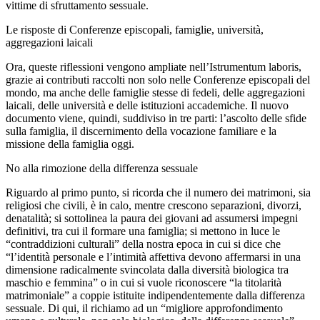
vittime di sfruttamento sessuale.
Le risposte di Conferenze episcopali, famiglie, università,
aggregazioni laicali
Ora, queste riflessioni vengono ampliate nell’Istrumentum laboris,
grazie ai contributi raccolti non solo nelle Conferenze episcopali del
mondo, ma anche delle famiglie stesse di fedeli, delle aggregazioni
laicali, delle università e delle istituzioni accademiche. Il nuovo
documento viene, quindi, suddiviso in tre parti: l’ascolto delle sfide
sulla famiglia, il discernimento della vocazione familiare e la
missione della famiglia oggi.
No alla rimozione della differenza sessuale
Riguardo al primo punto, si ricorda che il numero dei matrimoni, sia
religiosi che civili, è in calo, mentre crescono separazioni, divorzi,
denatalità; si sottolinea la paura dei giovani ad assumersi impegni
definitivi, tra cui il formare una famiglia; si mettono in luce le
“contraddizioni culturali” della nostra epoca in cui si dice che
“l’identità personale e l’intimità affettiva devono affermarsi in una
dimensione radicalmente svincolata dalla diversità biologica tra
maschio e femmina” o in cui si vuole riconoscere “la titolarità
matrimoniale” a coppie istituite indipendentemente dalla differenza
sessuale. Di qui, il richiamo ad un “migliore approfondimento