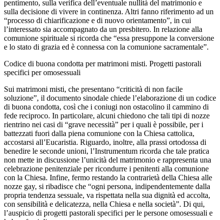
pentimento, sulla verifica dell’eventuale nullità del matrimonio e
sulla decisione di vivere in continenza. Altri fanno riferimento ad un
“processo di chiarificazione e di nuovo orientamento”, in cui
l’interessato sia accompagnato da un presbitero. In relazione alla
comunione spirituale si ricorda che “essa presuppone la conversione
e lo stato di grazia ed è connessa con la comunione sacramentale”.
Codice di buona condotta per matrimoni misti. Progetti pastorali
specifici per omosessuali
Sui matrimoni misti, che presentano “criticità di non facile
soluzione”, il documento sinodale chiede l’elaborazione di un codice
di buona condotta, così che i coniugi non ostacolino il cammino di
fede reciproco. In particolare, alcuni chiedono che tali tipi di nozze
rientrino nei casi di “grave necessità” per i quali è possibile, per i
battezzati fuori dalla piena comunione con la Chiesa cattolica,
accostarsi all’Eucaristia. Riguardo, inoltre, alla prassi ortodossa di
benedire le seconde unioni, l’Instrumentum ricorda che tale pratica
non mette in discussione l’unicità del matrimonio e rappresenta una
celebrazione penitenziale per ricondurre i penitenti alla comunione
con la Chiesa. Infine, fermo restando la contrarietà della Chiesa alle
nozze gay, si ribadisce che “ogni persona, indipendentemente dalla
propria tendenza sessuale, va rispettata nella sua dignità ed accolta,
con sensibilità e delicatezza, nella Chiesa e nella società”. Di qui,
l’auspicio di progetti pastorali specifici per le persone omosessuali e