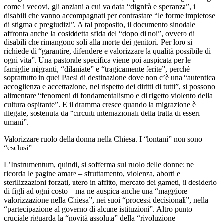
come i vedovi, gli anziani a cui va data “dignità e speranza”, i
disabili che vanno accompagnati per contrastare “le forme impietose
di stigma e pregiudizi”. A tal proposito, il documento sinodale
affronta anche la cosiddetta sfida del “dopo di noi”, ovvero di
disabili che rimangono soli alla morte dei genitori. Per loro si
richiede di “garantire, difendere e valorizzare la qualità possibile di
ogni vita”. Una pastorale specifica viene poi auspicata per le
famiglie migranti, “dilaniate” e “tragicamente ferite”, perché
soprattutto in quei Paesi di destinazione dove non c’è una “autentica
accoglienza e accettazione, nel rispetto dei diritti di tutti”, si possono
alimentare “fenomeni di fondamentalismo e di rigetto violento della
cultura ospitante”. E il dramma cresce quando la migrazione è
illegale, sostenuta da “circuiti internazionali della tratta di esseri
umani”.
Valorizzare ruolo della donna nella Chiesa. I “lontani” non sono
“esclusi”
L’Instrumentum, quindi, si sofferma sul ruolo delle donne: ne
ricorda le pagine amare – sfruttamento, violenza, aborti e
sterilizzazioni forzati, utero in affitto, mercato dei gameti, il desiderio
di figli ad ogni costo – ma ne auspica anche una “maggiore
valorizzazione nella Chiesa”, nei suoi “processi decisionali”, nella
“partecipazione al governo di alcune istituzioni”. Altro punto
cruciale riguarda la “novità assoluta” della “rivoluzione