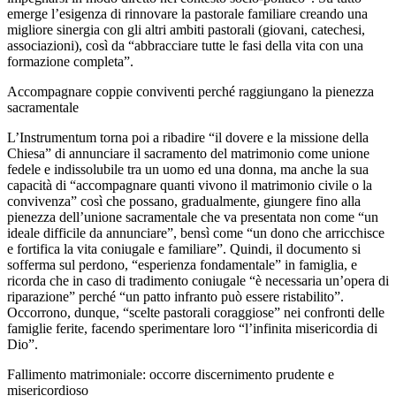
emerge l’esigenza di rinnovare la pastorale familiare creando una
migliore sinergia con gli altri ambiti pastorali (giovani, catechesi,
associazioni), così da “abbracciare tutte le fasi della vita con una
formazione completa”.
Accompagnare coppie conviventi perché raggiungano la pienezza
sacramentale
L’Instrumentum torna poi a ribadire “il dovere e la missione della
Chiesa” di annunciare il sacramento del matrimonio come unione
fedele e indissolubile tra un uomo ed una donna, ma anche la sua
capacità di “accompagnare quanti vivono il matrimonio civile o la
convivenza” così che possano, gradualmente, giungere fino alla
pienezza dell’unione sacramentale che va presentata non come “un
ideale difficile da annunciare”, bensì come “un dono che arricchisce
e fortifica la vita coniugale e familiare”. Quindi, il documento si
sofferma sul perdono, “esperienza fondamentale” in famiglia, e
ricorda che in caso di tradimento coniugale “è necessaria un’opera di
riparazione” perché “un patto infranto può essere ristabilito”.
Occorrono, dunque, “scelte pastorali coraggiose” nei confronti delle
famiglie ferite, facendo sperimentare loro “l’infinita misericordia di
Dio”.
Fallimento matrimoniale: occorre discernimento prudente e
misericordioso