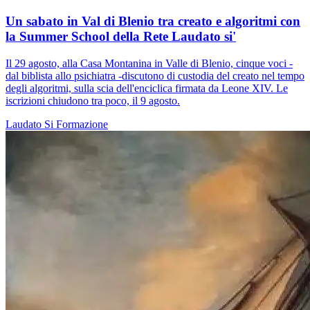
Un sabato in Val di Blenio tra creato e algoritmi con
la Summer School della Rete Laudato si'
Il 29 agosto, alla Casa Montanina in Valle di Blenio, cinque voci -
dal biblista allo psichiatra -discutono di custodia del creato nel tempo
degli algoritmi, sulla scia dell'enciclica firmata da Leone XIV. Le
iscrizioni chiudono tra poco, il 9 agosto.
Laudato Si
Formazione