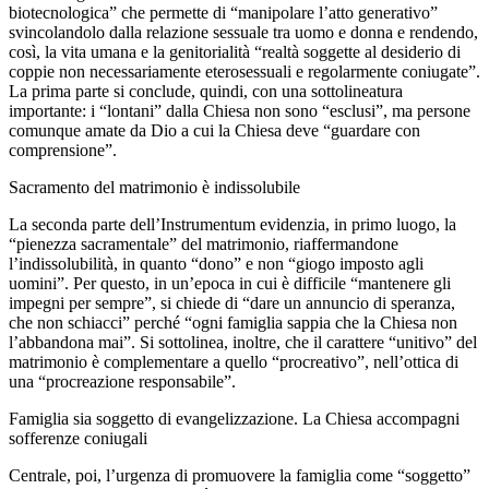
biotecnologica” che permette di “manipolare l’atto generativo”
svincolandolo dalla relazione sessuale tra uomo e donna e rendendo,
così, la vita umana e la genitorialità “realtà soggette al desiderio di
coppie non necessariamente eterosessuali e regolarmente coniugate”.
La prima parte si conclude, quindi, con una sottolineatura
importante: i “lontani” dalla Chiesa non sono “esclusi”, ma persone
comunque amate da Dio a cui la Chiesa deve “guardare con
comprensione”.
Sacramento del matrimonio è indissolubile
La seconda parte dell’Instrumentum evidenzia, in primo luogo, la
“pienezza sacramentale” del matrimonio, riaffermandone
l’indissolubilità, in quanto “dono” e non “giogo imposto agli
uomini”. Per questo, in un’epoca in cui è difficile “mantenere gli
impegni per sempre”, si chiede di “dare un annuncio di speranza,
che non schiacci” perché “ogni famiglia sappia che la Chiesa non
l’abbandona mai”. Si sottolinea, inoltre, che il carattere “unitivo” del
matrimonio è complementare a quello “procreativo”, nell’ottica di
una “procreazione responsabile”.
Famiglia sia soggetto di evangelizzazione. La Chiesa accompagni
sofferenze coniugali
Centrale, poi, l’urgenza di promuovere la famiglia come “soggetto”