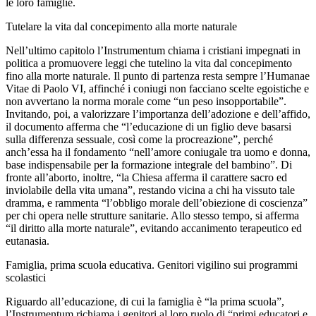
le loro famiglie.
Tutelare la vita dal concepimento alla morte naturale
Nell’ultimo capitolo l’Instrumentum chiama i cristiani impegnati in
politica a promuovere leggi che tutelino la vita dal concepimento
fino alla morte naturale. Il punto di partenza resta sempre l’Humanae
Vitae di Paolo VI, affinché i coniugi non facciano scelte egoistiche e
non avvertano la norma morale come “un peso insopportabile”.
Invitando, poi, a valorizzare l’importanza dell’adozione e dell’affido,
il documento afferma che “l’educazione di un figlio deve basarsi
sulla differenza sessuale, così come la procreazione”, perché
anch’essa ha il fondamento “nell’amore coniugale tra uomo e donna,
base indispensabile per la formazione integrale del bambino”. Di
fronte all’aborto, inoltre, “la Chiesa afferma il carattere sacro ed
inviolabile della vita umana”, restando vicina a chi ha vissuto tale
dramma, e rammenta “l’obbligo morale dell’obiezione di coscienza”
per chi opera nelle strutture sanitarie. Allo stesso tempo, si afferma
“il diritto alla morte naturale”, evitando accanimento terapeutico ed
eutanasia.
Famiglia, prima scuola educativa. Genitori vigilino sui programmi
scolastici
Riguardo all’educazione, di cui la famiglia è “la prima scuola”,
l’Instrumentum richiama i genitori al loro ruolo di “primi educatori e