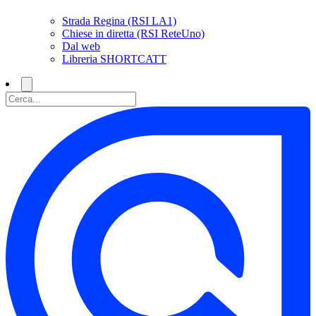
Strada Regina (RSI LA1)
Chiese in diretta (RSI ReteUno)
Dal web
Libreria SHORTCATT