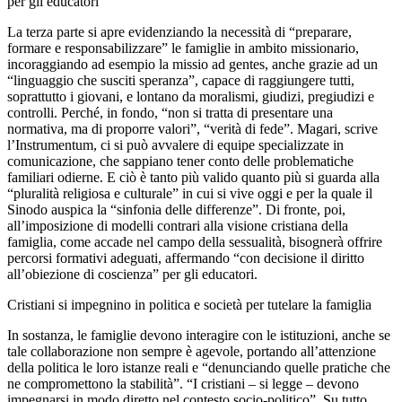
per gli educatori
La terza parte si apre evidenziando la necessità di “preparare,
formare e responsabilizzare” le famiglie in ambito missionario,
incoraggiando ad esempio la missio ad gentes, anche grazie ad un
“linguaggio che susciti speranza”, capace di raggiungere tutti,
soprattutto i giovani, e lontano da moralismi, giudizi, pregiudizi e
controlli. Perché, in fondo, “non si tratta di presentare una
normativa, ma di proporre valori”, “verità di fede”. Magari, scrive
l’Instrumentum, ci si può avvalere di equipe specializzate in
comunicazione, che sappiano tener conto delle problematiche
familiari odierne. E ciò è tanto più valido quanto più si guarda alla
“pluralità religiosa e culturale” in cui si vive oggi e per la quale il
Sinodo auspica la “sinfonia delle differenze”. Di fronte, poi,
all’imposizione di modelli contrari alla visione cristiana della
famiglia, come accade nel campo della sessualità, bisognerà offrire
percorsi formativi adeguati, affermando “con decisione il diritto
all’obiezione di coscienza” per gli educatori.
Cristiani si impegnino in politica e società per tutelare la famiglia
In sostanza, le famiglie devono interagire con le istituzioni, anche se
tale collaborazione non sempre è agevole, portando all’attenzione
della politica le loro istanze reali e “denunciando quelle pratiche che
ne compromettono la stabilità”. “I cristiani – si legge – devono
impegnarsi in modo diretto nel contesto socio-politico”. Su tutto