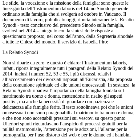
Le sfide, la vocazione e la missione della famiglia: sono queste le
linee-guida dell’Instrumentum laboris del 14.mo Sinodo generale
ordinario sulla famiglia che si svolgerà ad ottobre in Vaticano. Il
documento di lavoro, pubblicato oggi, riporta interamente la Relatio
Synodi - testo conclusivo del precedente Sinodo sulla famiglia,
svoltosi nel 2014 – integrato con la sintesi delle risposte al
questionario proposto, nel corso dell’anno, dalla Segreteria sinodale
a tutte le Chiese del mondo. Il servizio di Isabella Piro:
La Relatio Synodi
Non si riparte da zero, e questo è chiaro: l’Instrumentum laboris,
infatti, riporta integralmente tutti i paragrafi della Relatio Synodi del
2014, inclusi i numeri 52, 53 e 55, i più discussi, relativi
all’accostamento dei divorziati risposati all’Eucaristia, alla proposta
della comunione spirituale ed alle unioni omosessuali. In sostanza, la
Relatio Synodi ribadiva l’importanza della famiglia fondata sul
matrimonio tra uomo e donna, mettendone in risalto gli aspetti
positivi, ma anche la necessità di guardare con pazienza e
delicatezza alle famiglie ferite. Il testo sottolineava poi che le unioni
omosessuali non sono paragonabili al matrimonio tra uomo e donna,
e che non sono accettabili pressioni sui vescovi su questo punto.
Ulteriori spunti riguardavano l’auspicio di processi gratuiti per la
nullità matrimoniale, l’attenzione per le adozioni, l’allarme per la
pornografia, per l’uso distorto del web e per le donne ed i bambini