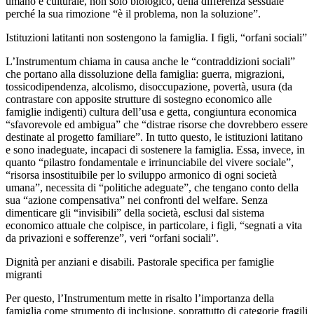
umano e culturale, non solo biologico, della differenza sessuale”
perché la sua rimozione “è il problema, non la soluzione”.
Istituzioni latitanti non sostengono la famiglia. I figli, “orfani sociali”
L’Instrumentum chiama in causa anche le “contraddizioni sociali”
che portano alla dissoluzione della famiglia: guerra, migrazioni,
tossicodipendenza, alcolismo, disoccupazione, povertà, usura (da
contrastare con apposite strutture di sostegno economico alle
famiglie indigenti) cultura dell’usa e getta, congiuntura economica
“sfavorevole ed ambigua” che “distrae risorse che dovrebbero essere
destinate al progetto familiare”. In tutto questo, le istituzioni latitano
e sono inadeguate, incapaci di sostenere la famiglia. Essa, invece, in
quanto “pilastro fondamentale e irrinunciabile del vivere sociale”,
“risorsa insostituibile per lo sviluppo armonico di ogni società
umana”, necessita di “politiche adeguate”, che tengano conto della
sua “azione compensativa” nei confronti del welfare. Senza
dimenticare gli “invisibili” della società, esclusi dal sistema
economico attuale che colpisce, in particolare, i figli, “segnati a vita
da privazioni e sofferenze”, veri “orfani sociali”.
Dignità per anziani e disabili. Pastorale specifica per famiglie
migranti
Per questo, l’Instrumentum mette in risalto l’importanza della
famiglia come strumento di inclusione, soprattutto di categorie fragili