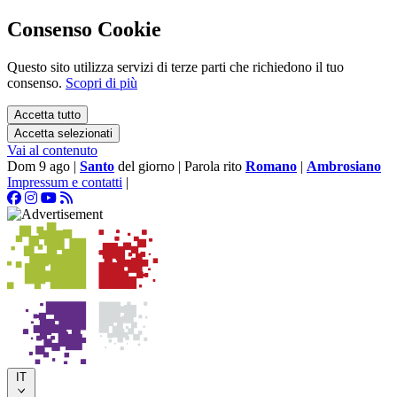
Consenso Cookie
Questo sito utilizza servizi di terze parti che richiedono il tuo
consenso.
Scopri di più
Accetta tutto
Accetta selezionati
Vai al contenuto
Dom 9 ago
|
Santo
del giorno
|
Parola rito
Romano
|
Ambrosiano
Impressum e contatti
|
IT