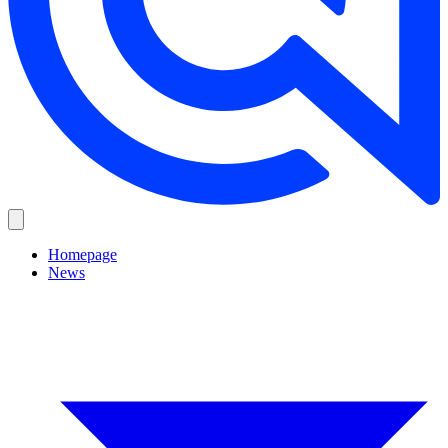
Homepage
News