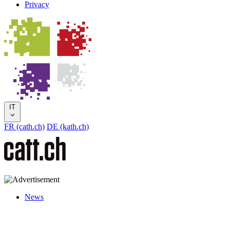
Privacy
IT
FR (cath.ch)
DE (kath.ch)
News