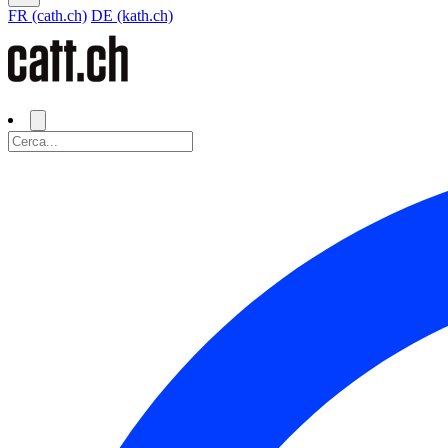
FR (cath.ch)
DE (kath.ch)