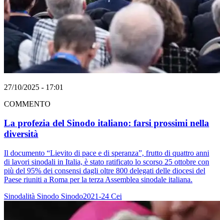
27/10/2025 - 17:01
COMMENTO
La profezia del Sinodo italiano: farsi prossimi nella
diversità
Il documento “Lievito di pace e di speranza”, frutto di quattro anni
di lavori sinodali in Italia, è stato ratificato lo scorso 25 ottobre con
più del 95% dei consensi dagli oltre 800 delegati delle diocesi del
Paese riuniti a Roma per la terza Assemblea sinodale italiana.
Sinodalità
Sinodo
Sinodo2021-24
Cei