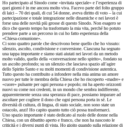
Ho partecipato al Sinodo come «invitata speciale» e l’esperienza di
quei giorni è in me ancora molto viva. Facevo parte del folto gruppo
di laici – 70 dei quali, di cui 54 donne, aveva diritto di voto – la cui
partecipazione e totale integrazione nelle dinamiche e nei lavori è
forse una delle novità più grosse di questo Sinodo. Non esagero se
dico che questo tempo ha trasformato la mia vita, perché ho potuto
prendere parte a un percorso in cui ho fatto esperienza della
«Chiesa-comunione».
Ci sono quattro parole che descrivono bene quello che ho vissuto:
silenzio, ascolto, condivisione e conversione. Ciascuna ha segnato
una tappa importante e siamo stati aiutati nei lavori da un metodo
molto valido, quello della «conversazione nello spirito», fondato su
un ascolto profondo; su un silenzio che lasciava spazio all’agire
dello Spirito Santo e su molti momenti di condivisione autentica.
Tutto questo ha contribuito a infondere nella mia anima un amore
nuovo per tutte le membra della Chiesa che ho riscoperto «madre» e
«cuore» pulsante per ogni persona e popolo; mi ha aperto orizzonti
nuovi su come noi credenti, in un mondo che sembra indifferente,
apparentemente senza una speranza di pace, possiamo imparare ad
ascoltare per cogliere il dono che ogni persona porta in sé. Le
diversità di cultura, di lingua, di stato sociale, non sono state un
ostacolo, anzi! Ho capito quanto tutto ciò possa trasformarci.
Uno spazio importante è stato dedicato al ruolo delle donne nella
Chiesa, con un dibattito aperto e franco, che non ha nascosto le
criticità e i diversi punti di vista. Ho gioito quando sulla relazione di