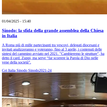
01/04/2025 - 15:40
Sinodo: la sfida della grande assemblea della Chiesa
in Italia
A Roma più di mille partecipanti tra vescovi, delegati diocesani e
invitati analizzeranno e voteranno, fino al 3 aprile, i contenuti delle
sintesi del cammino avviato nel 2021. "Cambieremo le strutture", ha
detto il card. Zuppi, ma serve “far scorrere la Parola di Dio nelle
vene della società”.
Cei
Italia
Sinodo
Sinodo2021-24