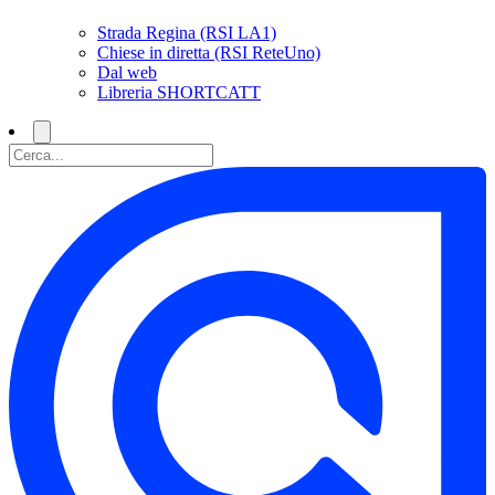
Strada Regina (RSI LA1)
Chiese in diretta (RSI ReteUno)
Dal web
Libreria SHORTCATT