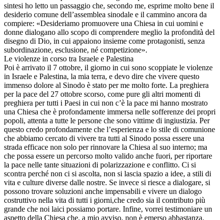
sintesi ho letto un passaggio che, secondo me, esprime molto bene il
desiderio comune dell’assemblea sinodale e il cammino ancora da
compiere: «Desideriamo promuovere una Chiesa in cui uomini e
donne dialogano allo scopo di comprendere meglio la profondità del
disegno di Dio, in cui appaiono insieme come protagonisti, senza
subordinazione, esclusione, né competizione».
Le violenze in corso tra Israele e Palestina
Poi è arrivato il 7 ottobre, il giorno in cui sono scoppiate le violenze
in Israele e Palestina, la mia terra, e devo dire che vivere questo
immenso dolore al Sinodo è stato per me molto forte. La preghiera
per la pace del 27 ottobre scorso, come pure gli altri momenti di
preghiera per tutti i Paesi in cui non c’è la pace mi hanno mostrato
una Chiesa che è profondamente immersa nelle sofferenze dei propri
popoli, attenta a tutte le persone che sono vittime di ingiustizia. Per
questo credo profondamente che l’esperienza e lo stile di comunione
che abbiamo cercato di vivere tra tutti al Sinodo possa essere una
strada efficace non solo per rinnovare la Chiesa al suo interno; ma
che possa essere un percorso molto valido anche fuori, per riportare
la pace nelle tante situazioni di polarizzazione e conflitto. Ci si
scontra perché non ci si ascolta, non si lascia spazio a idee, a stili di
vita e culture diverse dalle nostre. Se invece si riesce a dialogare, si
possono trovare soluzioni anche impensabili e vivere un dialogo
costruttivo nella vita di tutti i giorni,che credo sia il contributo più
grande che noi laici possiamo portare. Infine, vorrei testimoniare un
aspetto della Chiesa che, a mio avviso, non è emerso abbastanza,