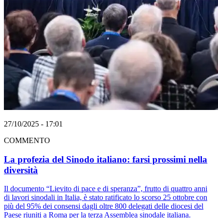
27/10/2025 - 17:01
COMMENTO
La profezia del Sinodo italiano: farsi prossimi nella
diversità
Il documento “Lievito di pace e di speranza”, frutto di quattro anni
di lavori sinodali in Italia, è stato ratificato lo scorso 25 ottobre con
più del 95% dei consensi dagli oltre 800 delegati delle diocesi del
Paese riuniti a Roma per la terza Assemblea sinodale italiana.