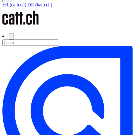
FR (cath.ch)
DE (kath.ch)