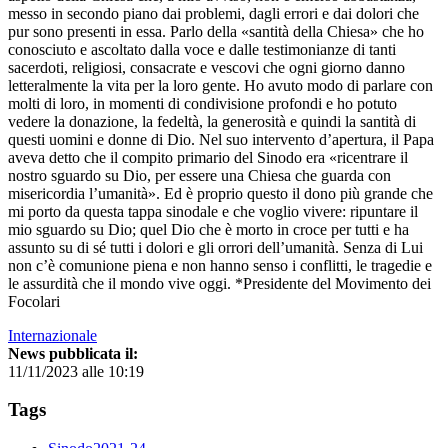
messo in secondo piano dai problemi, dagli errori e dai dolori che
pur sono presenti in essa. Parlo della «santità della Chiesa» che ho
conosciuto e ascoltato dalla voce e dalle testimonianze di tanti
sacerdoti, religiosi, consacrate e vescovi che ogni giorno danno
letteralmente la vita per la loro gente. Ho avuto modo di parlare con
molti di loro, in momenti di condivisione profondi e ho potuto
vedere la donazione, la fedeltà, la generosità e quindi la santità di
questi uomini e donne di Dio. Nel suo intervento d’apertura, il Papa
aveva detto che il compito primario del Sinodo era «ricentrare il
nostro sguardo su Dio, per essere una Chiesa che guarda con
misericordia l’umanità». Ed è proprio questo il dono più grande che
mi porto da questa tappa sinodale e che voglio vivere: ripuntare il
mio sguardo su Dio; quel Dio che è morto in croce per tutti e ha
assunto su di sé tutti i dolori e gli orrori dell’umanità. Senza di Lui
non c’è comunione piena e non hanno senso i conflitti, le tragedie e
le assurdità che il mondo vive oggi. *Presidente del Movimento dei
Focolari
Internazionale
News pubblicata il:
11/11/2023 alle 10:19
Tags