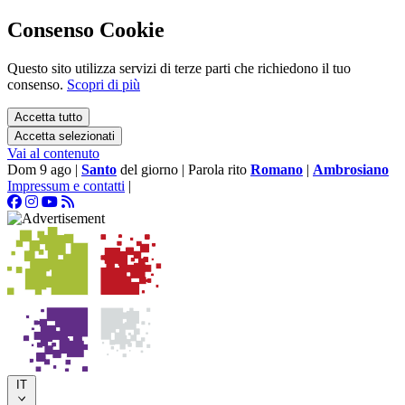
Consenso Cookie
Questo sito utilizza servizi di terze parti che richiedono il tuo
consenso.
Scopri di più
Accetta tutto
Accetta selezionati
Vai al contenuto
Dom 9 ago
|
Santo
del giorno
|
Parola rito
Romano
|
Ambrosiano
Impressum e contatti
|
IT