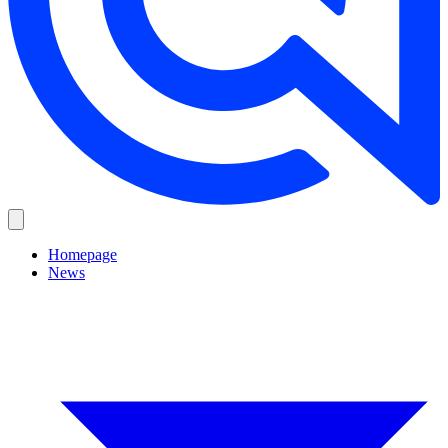
Homepage
News