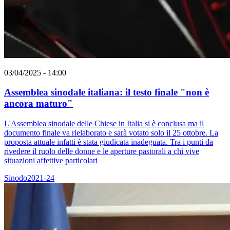
03/04/2025 - 14:00
Assemblea sinodale italiana: il testo finale "non è
ancora maturo"
L'Assemblea sinodale delle Chiese in Italia si è conclusa ma il
documento finale va rielaborato e sarà votato solo il 25 ottobre. La
proposta attuale infatti è stata giudicata inadeguata. Tra i punti da
rivedere il ruolo delle donne e le aperture pastorali a chi vive
situazioni affettive particolari
Sinodo2021-24