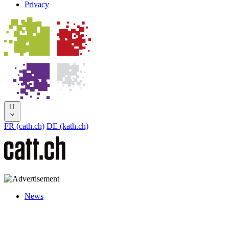
Privacy
IT
FR (cath.ch)
DE (kath.ch)
News