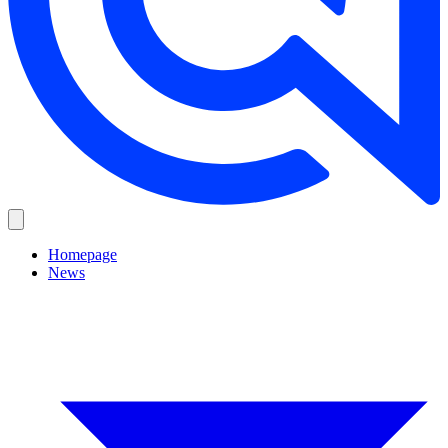
Homepage
News