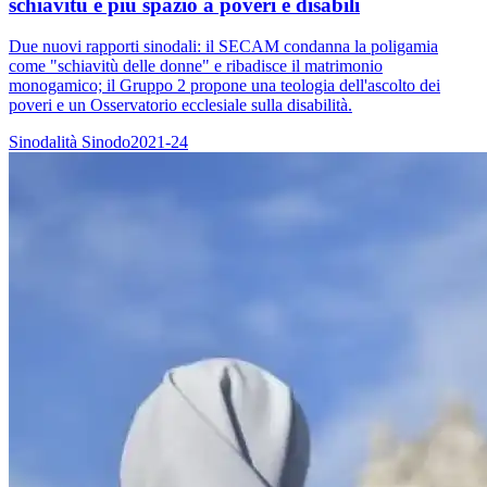
schiavitù e più spazio a poveri e disabili
Due nuovi rapporti sinodali: il SECAM condanna la poligamia
come "schiavitù delle donne" e ribadisce il matrimonio
monogamico; il Gruppo 2 propone una teologia dell'ascolto dei
poveri e un Osservatorio ecclesiale sulla disabilità.
Sinodalità
Sinodo2021-24