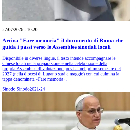
27/07/2026 - 10:20
Arriva "Fare memoria" il documento di Roma che
guida i passi verso le Assemblee sinodali locali
Disponibile in diverse lingue, il testo intende accompagnare le
Chiese locali nella preparazione e nella celebrazione della
propria Assemblea di valutazione prevista nel primo semestre del
2027 (nella diocesi di Lugano sarà a maggio) con cui culmina la
tappa denominata «Fare memoria».
Sinodo
Sinodo2021-24