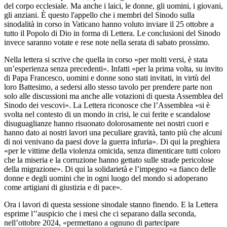
del corpo ecclesiale. Ma anche i laici, le donne, gli uomini, i giovani,
gli anziani. È questo l'appello che i membri del Sinodo sulla
sinodalità in corso in Vaticano hanno voluto inviare il 25 ottobre a
tutto il Popolo di Dio in forma di Lettera. Le conclusioni del Sinodo
invece saranno votate e rese note nella serata di sabato prossimo.
Nella lettera si scrive che quella in corso «per molti versi, è stata
un’esperienza senza precedenti». Infatti «per la prima volta, su invito
di Papa Francesco, uomini e donne sono stati invitati, in virtù del
loro Battesimo, a sedersi allo stesso tavolo per prendere parte non
solo alle discussioni ma anche alle votazioni di questa Assemblea del
Sinodo dei vescovi». La Lettera riconosce che l’Assemblea «si è
svolta nel contesto di un mondo in crisi, le cui ferite e scandalose
disuguaglianze hanno risuonato dolorosamente nei nostri cuori e
hanno dato ai nostri lavori una peculiare gravità, tanto più che alcuni
di noi venivano da paesi dove la guerra infuria». Di qui la preghiera
«per le vittime della violenza omicida, senza dimenticare tutti coloro
che la miseria e la corruzione hanno gettato sulle strade pericolose
della migrazione». Di qui la solidarietà e l’impegno «a fianco delle
donne e degli uomini che in ogni luogo del mondo si adoperano
come artigiani di giustizia e di pace».
Ora i lavori di questa sessione sinodale stanno finendo. E la Lettera
esprime l’’auspicio che i mesi che ci separano dalla seconda,
nell’ottobre 2024, «permettano a ognuno di partecipare