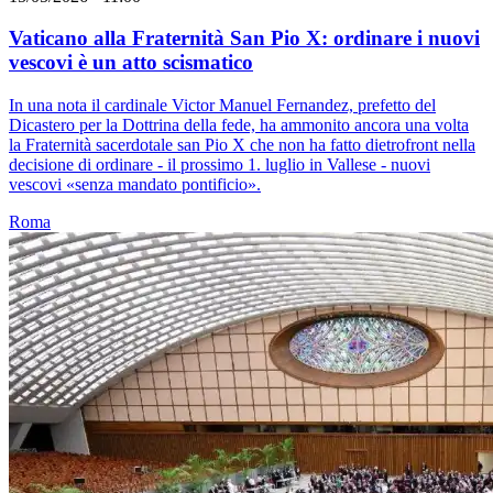
Vaticano alla Fraternità San Pio X: ordinare i nuovi
vescovi è un atto scismatico
In una nota il cardinale Victor Manuel Fernandez, prefetto del
Dicastero per la Dottrina della fede, ha ammonito ancora una volta
la Fraternità sacerdotale san Pio X che non ha fatto dietrofront nella
decisione di ordinare - il prossimo 1. luglio in Vallese - nuovi
vescovi «senza mandato pontificio».
Roma