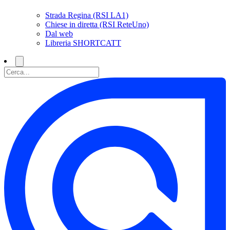
Strada Regina (RSI LA1)
Chiese in diretta (RSI ReteUno)
Dal web
Libreria SHORTCATT