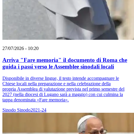
27/07/2026 - 10:20
Arriva "Fare memoria" il documento di Roma che
guida i passi verso le Assemblee sinodali locali
Disponibile in diverse lingue, il testo intende accompagnare le
Chiese locali nella preparazione e nella celebrazione della
propria Assemblea di valutazione prevista nel primo semestre del
2027 (nella diocesi di Lugano sarà a maggio) con cui culmina la
tappa denominata «Fare memoria».
Sinodo
Sinodo2021-24