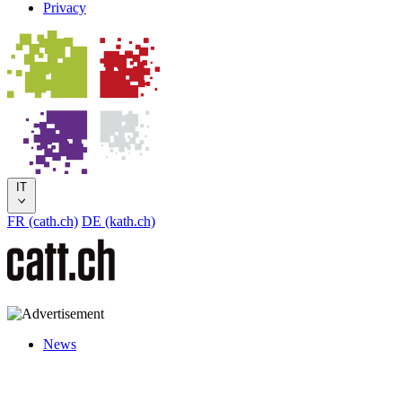
Privacy
IT
FR (cath.ch)
DE (kath.ch)
News