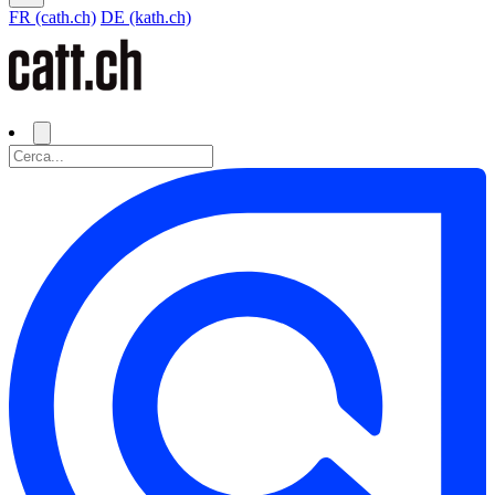
FR (cath.ch)
DE (kath.ch)