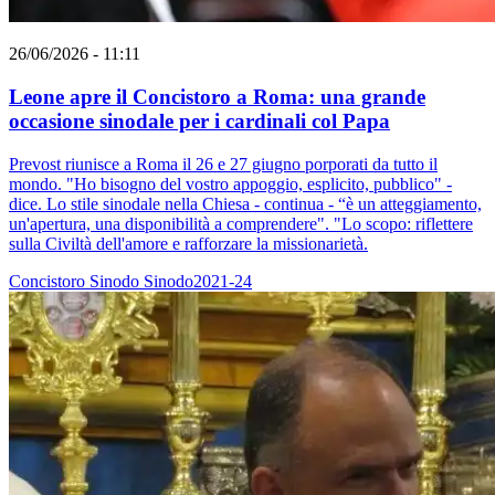
26/06/2026 - 11:11
Leone apre il Concistoro a Roma: una grande
occasione sinodale per i cardinali col Papa
Prevost riunisce a Roma il 26 e 27 giugno porporati da tutto il
mondo. "Ho bisogno del vostro appoggio, esplicito, pubblico" -
dice. Lo stile sinodale nella Chiesa - continua - “è un atteggiamento,
un'apertura, una disponibilità a comprendere". "Lo scopo: riflettere
sulla Civiltà dell'amore e rafforzare la missionarietà.
Concistoro
Sinodo
Sinodo2021-24