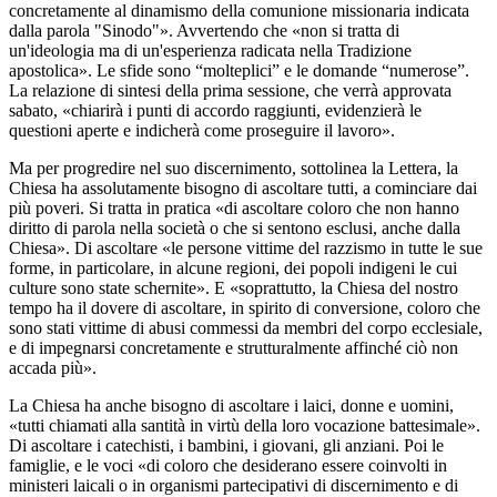
concretamente al dinamismo della comunione missionaria indicata
dalla parola "Sinodo"». Avvertendo che «non si tratta di
un'ideologia ma di un'esperienza radicata nella Tradizione
apostolica». Le sfide sono “molteplici” e le domande “numerose”.
La relazione di sintesi della prima sessione, che verrà approvata
sabato, «chiarirà i punti di accordo raggiunti, evidenzierà le
questioni aperte e indicherà come proseguire il lavoro».
Ma per progredire nel suo discernimento, sottolinea la Lettera, la
Chiesa ha assolutamente bisogno di ascoltare tutti, a cominciare dai
più poveri. Si tratta in pratica «di ascoltare coloro che non hanno
diritto di parola nella società o che si sentono esclusi, anche dalla
Chiesa». Di ascoltare «le persone vittime del razzismo in tutte le sue
forme, in particolare, in alcune regioni, dei popoli indigeni le cui
culture sono state schernite». E «soprattutto, la Chiesa del nostro
tempo ha il dovere di ascoltare, in spirito di conversione, coloro che
sono stati vittime di abusi commessi da membri del corpo ecclesiale,
e di impegnarsi concretamente e strutturalmente affinché ciò non
accada più».
La Chiesa ha anche bisogno di ascoltare i laici, donne e uomini,
«tutti chiamati alla santità in virtù della loro vocazione battesimale».
Di ascoltare i catechisti, i bambini, i giovani, gli anziani. Poi le
famiglie, e le voci «di coloro che desiderano essere coinvolti in
ministeri laicali o in organismi partecipativi di discernimento e di