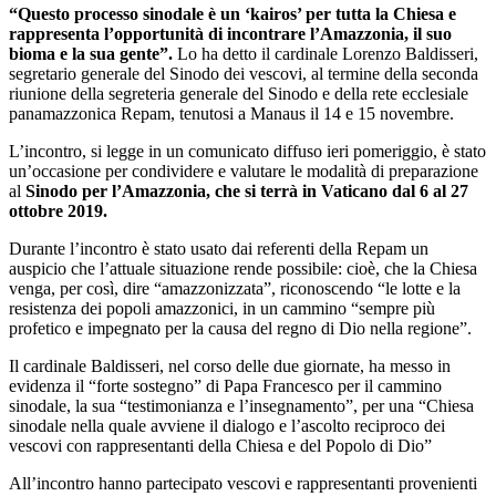
“Questo processo sinodale è un ‘kairos’ per tutta la Chiesa e
rappresenta l’opportunità di incontrare l’Amazzonia, il suo
bioma e la sua gente”.
Lo ha detto il cardinale Lorenzo Baldisseri,
segretario generale del Sinodo dei vescovi, al termine della seconda
riunione della segreteria generale del Sinodo e della rete ecclesiale
panamazzonica Repam, tenutosi a Manaus il 14 e 15 novembre.
L’incontro, si legge in un comunicato diffuso ieri pomeriggio, è stato
un’occasione per condividere e valutare le modalità di preparazione
al
Sinodo per l’Amazzonia, che si terrà in Vaticano dal 6 al 27
ottobre 2019.
Durante l’incontro è stato usato dai referenti della Repam un
auspicio che l’attuale situazione rende possibile: cioè, che la Chiesa
venga, per così, dire “amazzonizzata”, riconoscendo “le lotte e la
resistenza dei popoli amazzonici, in un cammino “sempre più
profetico e impegnato per la causa del regno di Dio nella regione”.
Il cardinale Baldisseri, nel corso delle due giornate, ha messo in
evidenza il “forte sostegno” di Papa Francesco per il cammino
sinodale, la sua “testimonianza e l’insegnamento”, per una “Chiesa
sinodale nella quale avviene il dialogo e l’ascolto reciproco dei
vescovi con rappresentanti della Chiesa e del Popolo di Dio”
All’incontro hanno partecipato vescovi e rappresentanti provenienti