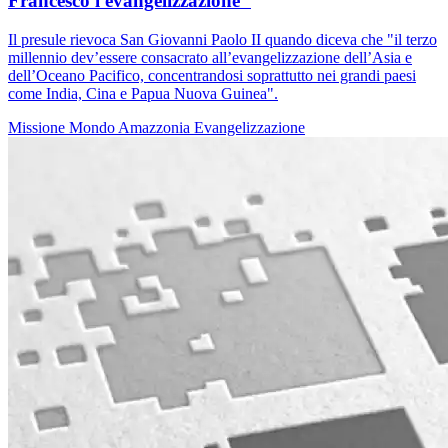
Francesco l'evangelizzazione"
Il presule rievoca San Giovanni Paolo II quando diceva che "il terzo
millennio dev’essere consacrato all’evangelizzazione dell’Asia e
dell’Oceano Pacifico, concentrandosi soprattutto nei grandi paesi
come India, Cina e Papua Nuova Guinea".
Missione
Mondo
Amazzonia
Evangelizzazione