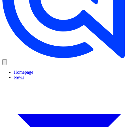
Homepage
News