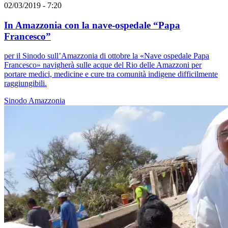
02/03/2019 - 7:20
In Amazzonia con la nave-ospedale “Papa
Francesco”
per il Sinodo sull’Amazzonia di ottobre la «Nave ospedale Papa
Francesco» navigherà sulle acque del Rio delle Amazzoni per
portare medici, medicine e cure tra comunità indigene difficilmente
raggiungibili.
Sinodo
Amazzonia