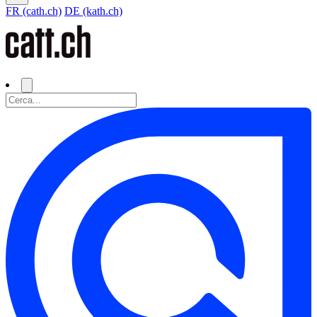
FR (cath.ch)
DE (kath.ch)