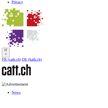
Privacy
IT
FR (cath.ch)
DE (kath.ch)
News