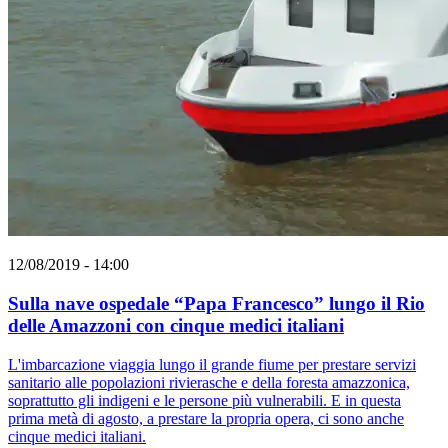
12/08/2019 - 14:00
Sulla nave ospedale “Papa Francesco” lungo il Rio
delle Amazzoni con cinque medici italiani
L'imbarcazione viaggia lungo il grande fiume per prestare servizi
sanitario alle popolazioni rivierasche e della foresta amazzonica,
soprattutto gli indigeni e le persone più vulnerabili. E in questa
prima metà di agosto, a prestare la propria opera, ci sono anche
cinque medici italiani.