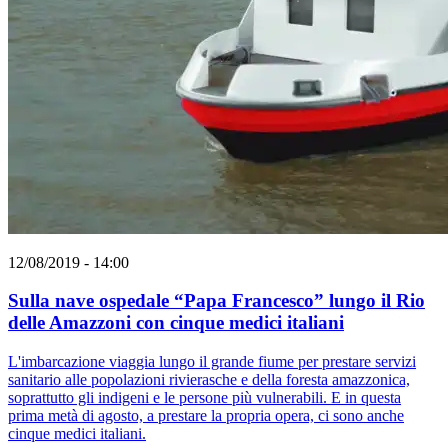
12/08/2019 - 14:00
Sulla nave ospedale “Papa Francesco” lungo il Rio
delle Amazzoni con cinque medici italiani
L'imbarcazione viaggia lungo il grande fiume per prestare servizi
sanitario alle popolazioni rivierasche e della foresta amazzonica,
soprattutto gli indigeni e le persone più vulnerabili. E in questa
prima metà di agosto, a prestare la propria opera, ci sono anche
cinque medici italiani.