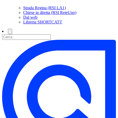
Strada Regina (RSI LA1)
Chiese in diretta (RSI ReteUno)
Dal web
Libreria SHORTCATT