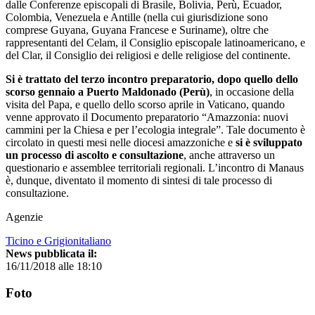
dalle Conferenze episcopali di Brasile, Bolivia, Perù, Ecuador,
Colombia, Venezuela e Antille (nella cui giurisdizione sono
comprese Guyana, Guyana Francese e Suriname), oltre che
rappresentanti del Celam, il Consiglio episcopale latinoamericano, e
del Clar, il Consiglio dei religiosi e delle religiose del continente.
Si è trattato del terzo incontro preparatorio, dopo quello dello
scorso gennaio a Puerto Maldonado (Perù)
, in occasione della
visita del Papa, e quello dello scorso aprile in Vaticano, quando
venne approvato il Documento preparatorio “Amazzonia: nuovi
cammini per la Chiesa e per l’ecologia integrale”. Tale documento è
circolato in questi mesi nelle diocesi amazzoniche e
si è sviluppato
un processo di ascolto e consultazione
, anche attraverso un
questionario e assemblee territoriali regionali. L’incontro di Manaus
è, dunque, diventato il momento di sintesi di tale processo di
consultazione.
Agenzie
Ticino e Grigionitaliano
News pubblicata il:
16/11/2018 alle 18:10
Foto