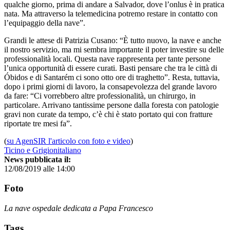
qualche giorno, prima di andare a Salvador, dove l’onlus è in pratica
nata. Ma attraverso la telemedicina potremo restare in contatto con
l’equipaggio della nave”.
Grandi le attese di Patrizia Cusano: “È tutto nuovo, la nave e anche
il nostro servizio, ma mi sembra importante il poter investire su delle
professionalità locali. Questa nave rappresenta per tante persone
l’unica opportunità di essere curati. Basti pensare che tra le città di
Óbidos e di Santarém ci sono otto ore di traghetto”. Resta, tuttavia,
dopo i primi giorni di lavoro, la consapevolezza del grande lavoro
da fare: “Ci vorrebbero altre professionalità, un chirurgo, in
particolare. Arrivano tantissime persone dalla foresta con patologie
gravi non curate da tempo, c’è chi è stato portato qui con fratture
riportate tre mesi fa”.
(
su AgenSIR l'articolo con foto e video
)
Ticino e Grigionitaliano
News pubblicata il:
12/08/2019 alle 14:00
Foto
La nave ospedale dedicata a Papa Francesco
Tags