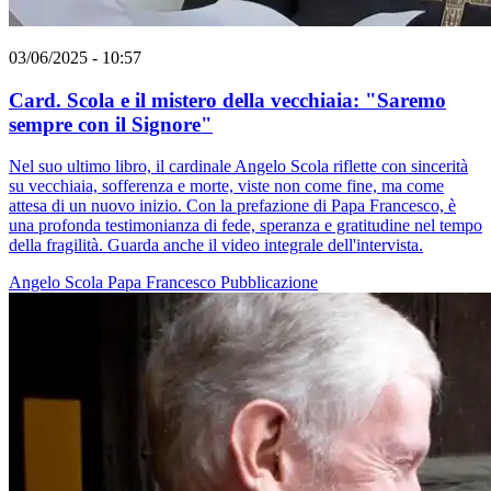
03/06/2025 - 10:57
Card. Scola e il mistero della vecchiaia: "Saremo
sempre con il Signore"
Nel suo ultimo libro, il cardinale Angelo Scola riflette con sincerità
su vecchiaia, sofferenza e morte, viste non come fine, ma come
attesa di un nuovo inizio. Con la prefazione di Papa Francesco, è
una profonda testimonianza di fede, speranza e gratitudine nel tempo
della fragilità. Guarda anche il video integrale dell'intervista.
Angelo Scola
Papa Francesco
Pubblicazione