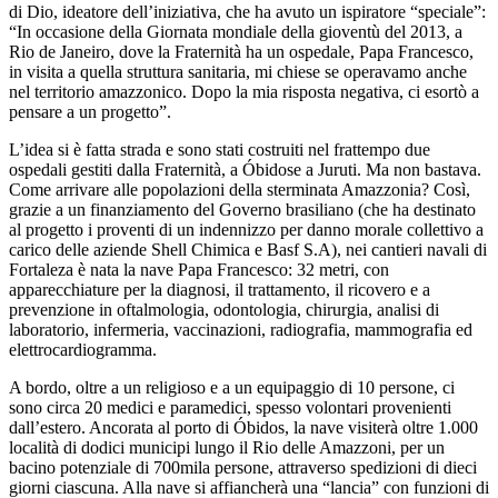
di Dio, ideatore dell’iniziativa, che ha avuto un ispiratore “speciale”:
“In occasione della Giornata mondiale della gioventù del 2013, a
Rio de Janeiro, dove la Fraternità ha un ospedale, Papa Francesco,
in visita a quella struttura sanitaria, mi chiese se operavamo anche
nel territorio amazzonico. Dopo la mia risposta negativa, ci esortò a
pensare a un progetto”.
L’idea si è fatta strada e sono stati costruiti nel frattempo due
ospedali gestiti dalla Fraternità, a Óbidose a Juruti. Ma non bastava.
Come arrivare alle popolazioni della sterminata Amazzonia? Così,
grazie a un finanziamento del Governo brasiliano (che ha destinato
al progetto i proventi di un indennizzo per danno morale collettivo a
carico delle aziende Shell Chimica e Basf S.A), nei cantieri navali di
Fortaleza è nata la nave Papa Francesco: 32 metri, con
apparecchiature per la diagnosi, il trattamento, il ricovero e a
prevenzione in oftalmologia, odontologia, chirurgia, analisi di
laboratorio, infermeria, vaccinazioni, radiografia, mammografia ed
elettrocardiogramma.
A bordo, oltre a un religioso e a un equipaggio di 10 persone, ci
sono circa 20 medici e paramedici, spesso volontari provenienti
dall’estero. Ancorata al porto di Óbidos, la nave visiterà oltre 1.000
località di dodici municipi lungo il Rio delle Amazzoni, per un
bacino potenziale di 700mila persone, attraverso spedizioni di dieci
giorni ciascuna. Alla nave si affiancherà una “lancia” con funzioni di