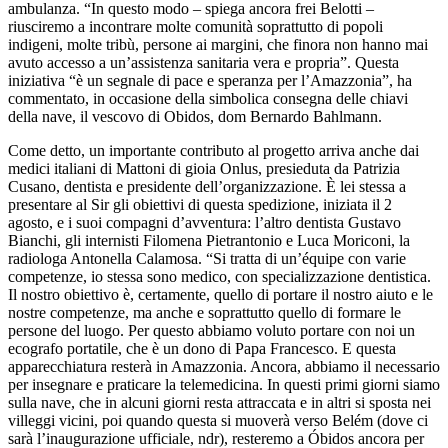
ambulanza. “In questo modo – spiega ancora frei Belotti –
riusciremo a incontrare molte comunità soprattutto di popoli
indigeni, molte tribù, persone ai margini, che finora non hanno mai
avuto accesso a un’assistenza sanitaria vera e propria”. Questa
iniziativa “è un segnale di pace e speranza per l’Amazzonia”, ha
commentato, in occasione della simbolica consegna delle chiavi
della nave, il vescovo di Obidos, dom Bernardo Bahlmann.
Come detto, un importante contributo al progetto arriva anche dai
medici italiani di Mattoni di gioia Onlus, presieduta da Patrizia
Cusano, dentista e presidente dell’organizzazione. È lei stessa a
presentare al Sir gli obiettivi di questa spedizione, iniziata il 2
agosto, e i suoi compagni d’avventura: l’altro dentista Gustavo
Bianchi, gli internisti Filomena Pietrantonio e Luca Moriconi, la
radiologa Antonella Calamosa. “Si tratta di un’équipe con varie
competenze, io stessa sono medico, con specializzazione dentistica.
Il nostro obiettivo è, certamente, quello di portare il nostro aiuto e le
nostre competenze, ma anche e soprattutto quello di formare le
persone del luogo. Per questo abbiamo voluto portare con noi un
ecografo portatile, che è un dono di Papa Francesco. E questa
apparecchiatura resterà in Amazzonia. Ancora, abbiamo il necessario
per insegnare e praticare la telemedicina. In questi primi giorni siamo
sulla nave, che in alcuni giorni resta attraccata e in altri si sposta nei
villeggi vicini, poi quando questa si muoverà verso Belém (dove ci
sarà l’inaugurazione ufficiale, ndr), resteremo a Óbidos ancora per