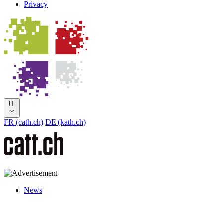
Privacy
IT
FR (cath.ch)
DE (kath.ch)
News