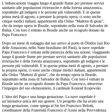
L'imbarcazione viaggia lungo il grande fiume per prestare servizi
sanitario alle popolazioni rivierasche e della foresta amazzonica,
soprattutto gli indigeni e le persone più vulnerabili. E in questa
prima metà di agosto, a prestare la propria opera, ci sono anche
cinque medici italiani, appartenenti alla Onlus “Mattoni di gioia”,
che da tempo opera in Brasile, soprattutto nella zona di Salvador de
Bahia. Con loro è entrato in Brasile anche un ecografo donato da
Papa Francesco
Dopo un mese di rodaggio dal suo arrivo al porto di Óbidos (sul Rio
delle Amazzoni, nello Stato brasiliano del Pará), la nave ospedale
Papa Francesco è entrata nella pienezza della sua azione, viaggiando
lungo il grande fiume per prestare servizi sanitario alle popolazioni
rivierasche e della foresta amazzonica, soprattutto gli indigeni e le
persone più vulnerabili. E in questa prima metà di agosto, a prestare
la propria opera, ci sono anche cinque medici italiani, appartenenti
alla Onlus “Mattoni di gioia”, che da tempo opera in Brasile,
soprattutto nella zona di Salvador de Bahia. Con loro è entrato in
Brasile anche un ecografo donato da Papa Francesco, attraverso
l’impegno del suo elemosiniere, il cardinale Konrad Krajewski.
L’idea del Papa e una lunga gestazione. La nave ospedale è
un’iniziativa unica del suo genere. Un progetto che ha avuto una
lunga gestazione, come spiega al Sir frei Francisco Belotti,
coordinatore della Fraternità Francesco d’Assisi nella Provvidenza