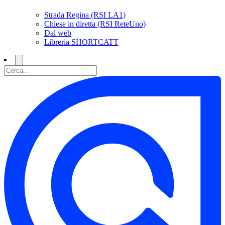
Strada Regina (RSI LA1)
Chiese in diretta (RSI ReteUno)
Dal web
Libreria SHORTCATT