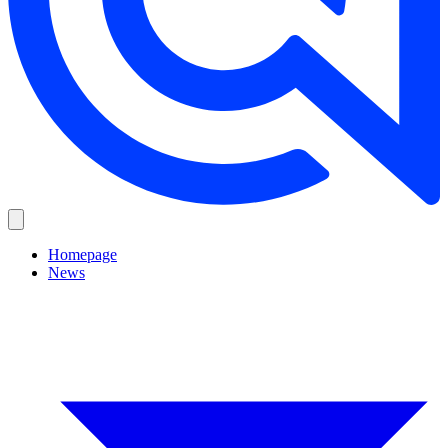
Homepage
News