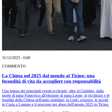
31/12/2025 - 6:00
COMMENTO
La Chiesa nel 2025 dal mondo al Ticino: una
fecondità di vita da accogliere con responsabilità
Una lettura dei principali eventi ecclesiali, oltre al Giubileo, dalla
morte di papa Francesco all'elezione di papa Leone, le ricchezze e le
fragilità della Chiesa nell'anno giubilare, la GmG svizzera, le novità
in Curia a Lugano e il processo per abusi dell'agosto 2025 in Ticino.