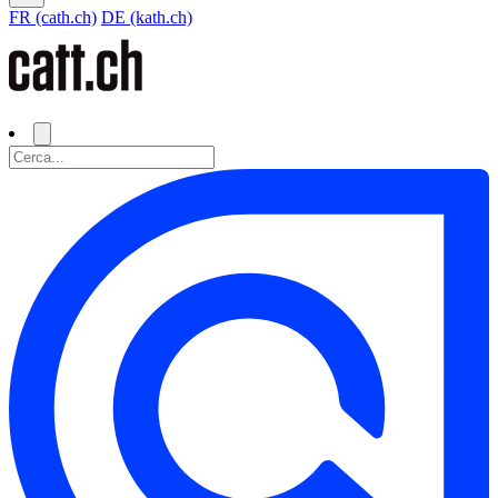
FR (cath.ch)
DE (kath.ch)