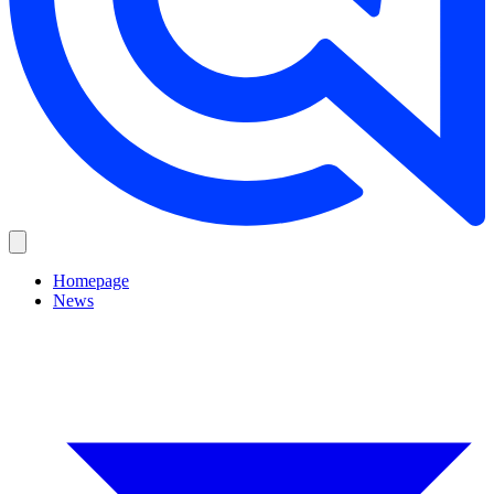
Homepage
News