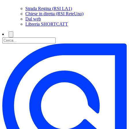
Strada Regina (RSI LA1)
Chiese in diretta (RSI ReteUno)
Dal web
Libreria SHORTCATT