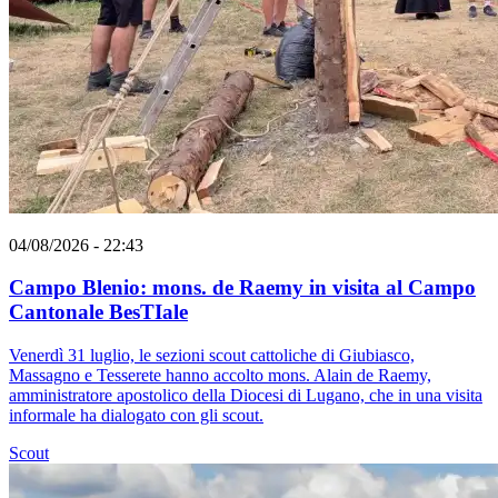
04/08/2026 - 22:43
Campo Blenio: mons. de Raemy in visita al Campo
Cantonale BesTIale
Venerdì 31 luglio, le sezioni scout cattoliche di Giubiasco,
Massagno e Tesserete hanno accolto mons. Alain de Raemy,
amministratore apostolico della Diocesi di Lugano, che in una visita
informale ha dialogato con gli scout.
Scout