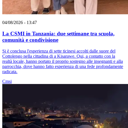
04/08/2026 - 13:47
La CSMI in Tanzania: due settimane tra scuola,
comunità e condivisione
Si è conclusa l'esperienza di sette ticinesi accolti dalle suore del
Cottolengo nella cittadina di a Kisarawe. Qui, a contatto con la
realtà locale, hanno portato il proprio sostegno alle insegnanti e alla
parrocchia, dove hanno fatto esperienza di una fede profondamente
radicata.
Cmsi