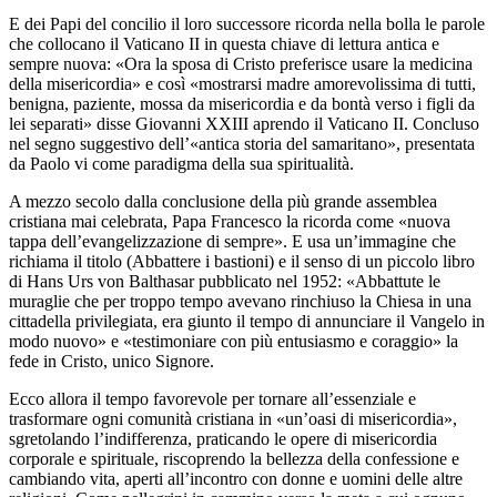
E dei Papi del concilio il loro successore ricorda nella bolla le parole
che collocano il Vaticano II in questa chiave di lettura antica e
sempre nuova: «Ora la sposa di Cristo preferisce usare la medicina
della misericordia» e così «mostrarsi madre amorevolissima di tutti,
benigna, paziente, mossa da misericordia e da bontà verso i figli da
lei separati» disse Giovanni XXIII aprendo il Vaticano II. Concluso
nel segno suggestivo dell’«antica storia del samaritano», presentata
da Paolo vi come paradigma della sua spiritualità.
A mezzo secolo dalla conclusione della più grande assemblea
cristiana mai celebrata, Papa Francesco la ricorda come «nuova
tappa dell’evangelizzazione di sempre». E usa un’immagine che
richiama il titolo (Abbattere i bastioni) e il senso di un piccolo libro
di Hans Urs von Balthasar pubblicato nel 1952: «Abbattute le
muraglie che per troppo tempo avevano rinchiuso la Chiesa in una
cittadella privilegiata, era giunto il tempo di annunciare il Vangelo in
modo nuovo» e «testimoniare con più entusiasmo e coraggio» la
fede in Cristo, unico Signore.
Ecco allora il tempo favorevole per tornare all’essenziale e
trasformare ogni comunità cristiana in «un’oasi di misericordia»,
sgretolando l’indifferenza, praticando le opere di misericordia
corporale e spirituale, riscoprendo la bellezza della confessione e
cambiando vita, aperti all’incontro con donne e uomini delle altre