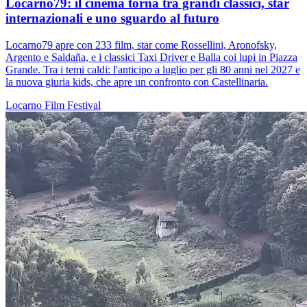
Locarno79: il cinema torna tra grandi classici, star
internazionali e uno sguardo al futuro
Locarno79 apre con 233 film, star come Rossellini, Aronofsky,
Argento e Saldaña, e i classici Taxi Driver e Balla coi lupi in Piazza
Grande. Tra i temi caldi: l'anticipo a luglio per gli 80 anni nel 2027 e
la nuova giuria kids, che apre un confronto con Castellinaria.
Locarno
Film
Festival