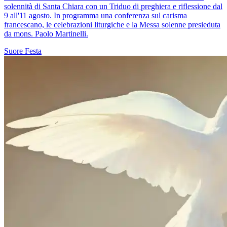
solennità di Santa Chiara con un Triduo di preghiera e riflessione dal
9 all'11 agosto. In programma una conferenza sul carisma
francescano, le celebrazioni liturgiche e la Messa solenne presieduta
da mons. Paolo Martinelli.
Suore
Festa