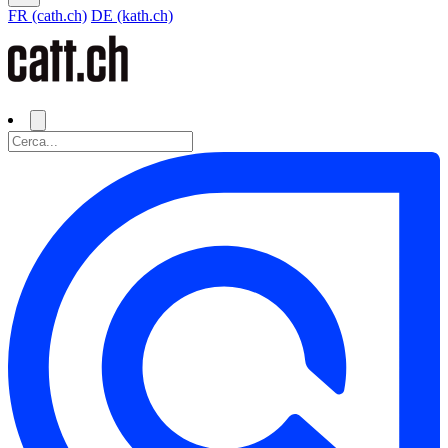
FR (cath.ch)
DE (kath.ch)