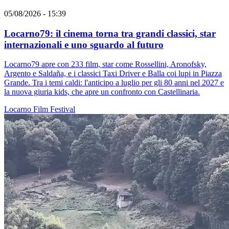
05/08/2026 - 15:39
Locarno79: il cinema torna tra grandi classici, star
internazionali e uno sguardo al futuro
Locarno79 apre con 233 film, star come Rossellini, Aronofsky,
Argento e Saldaña, e i classici Taxi Driver e Balla coi lupi in Piazza
Grande. Tra i temi caldi: l'anticipo a luglio per gli 80 anni nel 2027 e
la nuova giuria kids, che apre un confronto con Castellinaria.
Locarno
Film
Festival