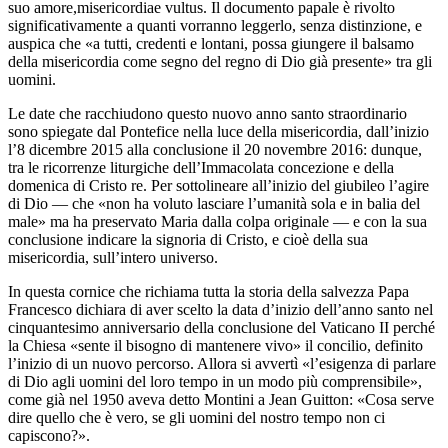
suo amore,misericordiae vultus. Il documento papale è rivolto
significativamente a quanti vorranno leggerlo, senza distinzione, e
auspica che «a tutti, credenti e lontani, possa giungere il balsamo
della misericordia come segno del regno di Dio già presente» tra gli
uomini.
Le date che racchiudono questo nuovo anno santo straordinario
sono spiegate dal Pontefice nella luce della misericordia, dall’inizio
l’8 dicembre 2015 alla conclusione il 20 novembre 2016: dunque,
tra le ricorrenze liturgiche dell’Immacolata concezione e della
domenica di Cristo re. Per sottolineare all’inizio del giubileo l’agire
di Dio — che «non ha voluto lasciare l’umanità sola e in balia del
male» ma ha preservato Maria dalla colpa originale — e con la sua
conclusione indicare la signoria di Cristo, e cioè della sua
misericordia, sull’intero universo.
In questa cornice che richiama tutta la storia della salvezza Papa
Francesco dichiara di aver scelto la data d’inizio dell’anno santo nel
cinquantesimo anniversario della conclusione del Vaticano II perché
la Chiesa «sente il bisogno di mantenere vivo» il concilio, definito
l’inizio di un nuovo percorso. Allora si avvertì «l’esigenza di parlare
di Dio agli uomini del loro tempo in un modo più comprensibile»,
come già nel 1950 aveva detto Montini a Jean Guitton: «Cosa serve
dire quello che è vero, se gli uomini del nostro tempo non ci
capiscono?».