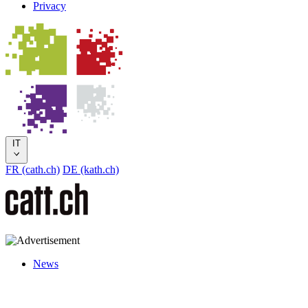
Privacy
IT
FR (cath.ch)
DE (kath.ch)
News