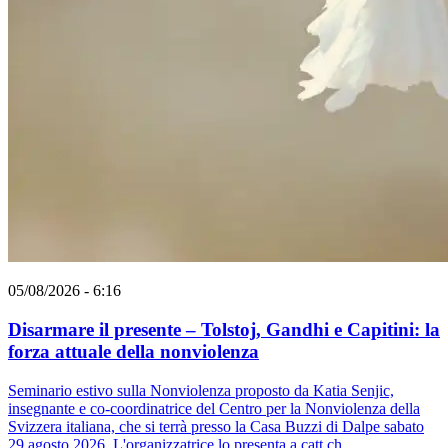
05/08/2026 - 6:16
Disarmare il presente – Tolstoj, Gandhi e Capitini: la
forza attuale della nonviolenza
Seminario estivo sulla Nonviolenza proposto da Katia Senjic,
insegnante e co-coordinatrice del Centro per la Nonviolenza della
Svizzera italiana, che si terrà presso la Casa Buzzi di Dalpe sabato
29 agosto 2026. L'organizzatrice lo presenta a catt.ch.