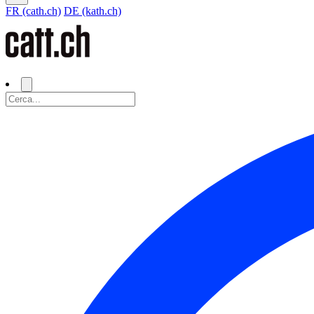
FR (cath.ch)
DE (kath.ch)