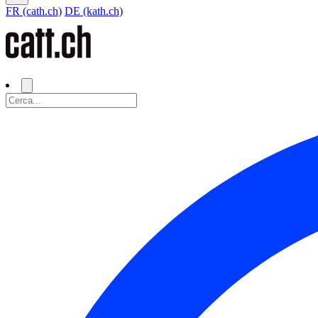
FR (cath.ch)
DE (kath.ch)