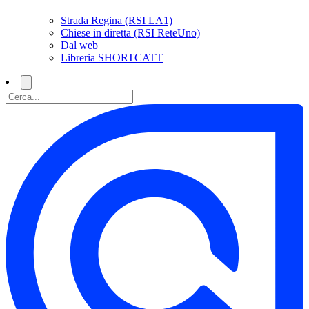
Strada Regina (RSI LA1)
Chiese in diretta (RSI ReteUno)
Dal web
Libreria SHORTCATT