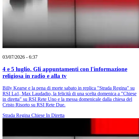
03/07/2026 - 6:37
4 e 5 luglio. Gli appuntamenti con l'informazione
religiosa in radio e alla tv
Billy Kearse e la pena di morte sabato in replica "Strada Regina" su
RSI La1, Max Laudadio, la felicità di una scelta domenica a "Chiese
in diretta" su RSI Rete Uno e la messa domenicale dalla chiesa del
Cristo Risorto su RSI Rete Due.
Strada Regina
Chiese In Diretta