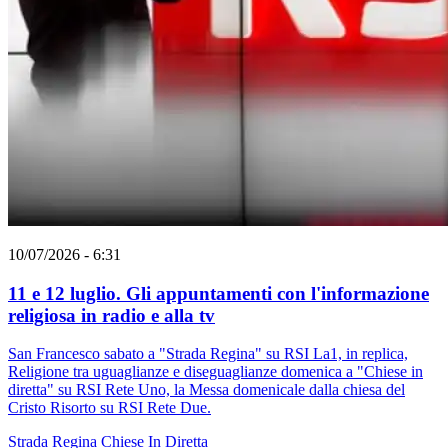
10/07/2026 - 6:31
11 e 12 luglio. Gli appuntamenti con l'informazione
religiosa in radio e alla tv
San Francesco sabato a "Strada Regina" su RSI La1, in replica,
Religione tra uguaglianze e diseguaglianze domenica a "Chiese in
diretta" su RSI Rete Uno, la Messa domenicale dalla chiesa del
Cristo Risorto su RSI Rete Due.
Strada Regina
Chiese In Diretta