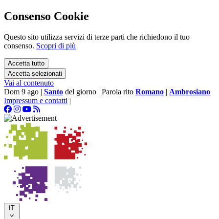
Consenso Cookie
Questo sito utilizza servizi di terze parti che richiedono il tuo
consenso.
Scopri di più
Accetta tutto
Accetta selezionati
Vai al contenuto
Dom 9 ago
|
Santo
del giorno
|
Parola rito
Romano
|
Ambrosiano
Impressum e contatti
|
IT