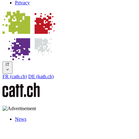
Privacy
IT
FR (cath.ch)
DE (kath.ch)
News