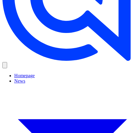
Homepage
News