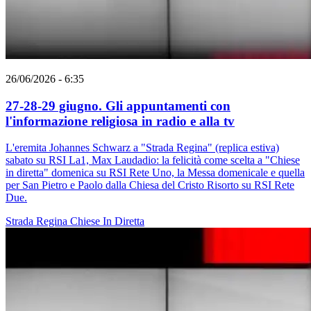
26/06/2026 - 6:35
27-28-29 giugno. Gli appuntamenti con
l'informazione religiosa in radio e alla tv
L'eremita Johannes Schwarz a "Strada Regina" (replica estiva)
sabato su RSI La1, Max Laudadio: la felicità come scelta a "Chiese
in diretta" domenica su RSI Rete Uno, la Messa domenicale e quella
per San Pietro e Paolo dalla Chiesa del Cristo Risorto su RSI Rete
Due.
Strada Regina
Chiese In Diretta