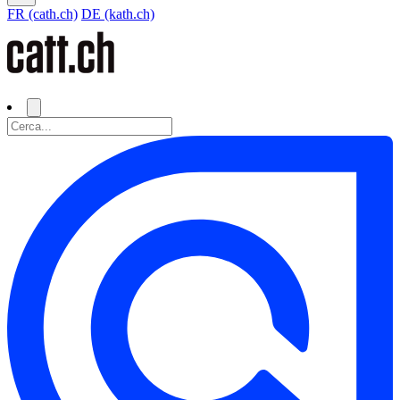
FR (cath.ch)
DE (kath.ch)